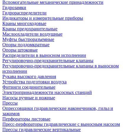
Вспомогательные механические принадлежности
Гидрозамки
Гидрораспределители
Индикаторы и измерительные приборы
Краны многоходовые
Краны предохранительные
Маслоохладители воздушные
Муфты быстроразъемные
Опоры поддомкратные
Опоры штоковые
Распределители в выносном исполнении
Регулировочно-предохранительные клапаны
Регулировочно-предохранительные клапаны в выносном
исполнении
Рукава высокого давления
Устройства подготовки воздуха
Фитинги соединительные
Электропринадлежности насосных станций
Насосы ручные и ножные
Прессы
Опрессовщики гидравлические наконечников, гильз и
зажимов
Перфораторы листовые
Пресс-перфораторы гидравлические с выносным насосом
Прессы гидравлические вертикальные