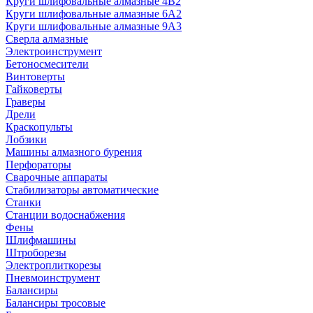
Круги шлифовальные алмазные 4В2
Круги шлифовальные алмазные 6A2
Круги шлифовальные алмазные 9А3
Сверла алмазные
Электроинструмент
Бетоносмесители
Винтоверты
Гайковерты
Граверы
Дрели
Краскопульты
Лобзики
Машины алмазного бурения
Перфораторы
Сварочные аппараты
Стабилизаторы автоматические
Станки
Станции водоснабжения
Фены
Шлифмашины
Штроборезы
Электроплиткорезы
Пневмоинструмент
Балансиры
Балансиры тросовые