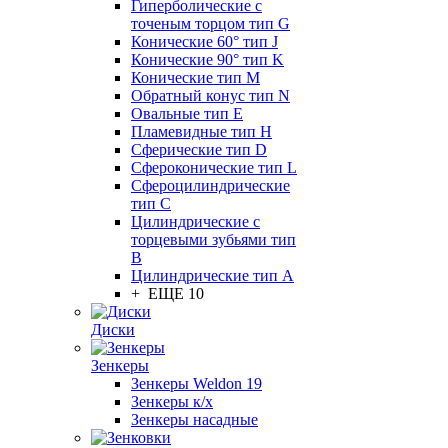
Гиперболические с
точеным торцом тип G
Конические 60° тип J
Конические 90° тип K
Конические тип M
Обратный конус тип N
Овальные тип E
Пламевидные тип H
Сферические тип D
Сфероконические тип L
Сфероцилиндрические
тип C
Цилиндрические с
торцевыми зубьями тип
B
Цилиндрические тип А
+ ЕЩЕ 10
Диски
Зенкеры
Зенкеры Weldon 19
Зенкеры к/х
Зенкеры насадные