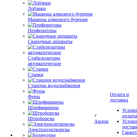
Лобзики
Машины алмазного бурения
Перфораторы
Сварочные аппараты
Стабилизаторы
автоматические
Станки
Станции водоснабжения
Оплата и
Фены
доставка
Шлифмашины
Услови
оплат
Штроборезы
Акции
Услови
достав
Электроплиткорезы
Гарант