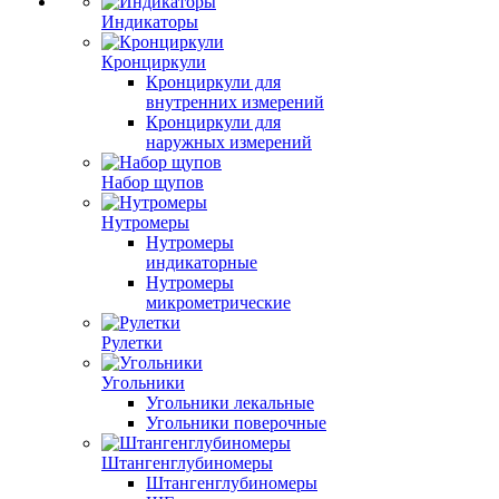
Индикаторы
Кронциркули
Кронциркули для
внутренних измерений
Кронциркули для
наружных измерений
Набор щупов
Нутромеры
Нутромеры
индикаторные
Нутромеры
микрометрические
Рулетки
Угольники
Угольники лекальные
Угольники поверочные
Штангенглубиномеры
Штангенглубиномеры