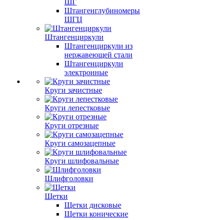
ШГ
Штангенглубиномеры
ШГЦ
Штангенциркули
Штангенциркули из
нержавеющей стали
Штангенциркули
электронные
Круги зачистные
Круги лепестковые
Круги отрезные
Круги самозацепные
Круги шлифовальные
Шлифголовки
Щетки
Щетки дисковые
Щетки конические