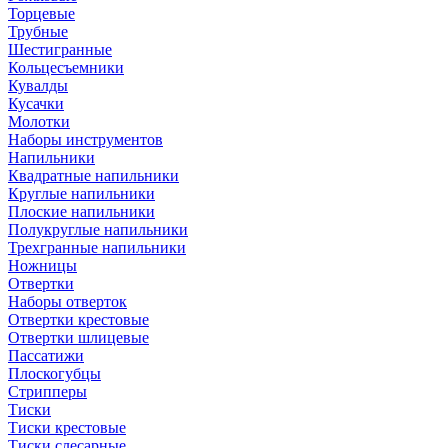
Торцевые
Трубные
Шестигранные
Кольцесъемники
Кувалды
Кусачки
Молотки
Наборы инструментов
Напильники
Квадратные напильники
Круглые напильники
Плоские напильники
Полукруглые напильники
Трехгранные напильники
Ножницы
Отвертки
Наборы отверток
Отвертки крестовые
Отвертки шлицевые
Пассатижи
Плоскогубцы
Стрипперы
Тиски
Тиски крестовые
Тиски слесарные