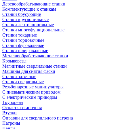
Деревообрабатывающие станки
Комплектующие к станкам
Станки брусующие
Станки круглопильные
Станки ленточнопильные
Станки многофункциональные
Станки токарные
Станки торцовочные
Станки фуговальные
Станки шлифовальные
Металлообрабатывающие станки
Кромкорезы
Магнитные сверлильные станки
Машины для снятия фаски
Станки заточные
Станки сверлильные
Резьбонарезные манипуляторы
С пневматическим приводом
С электрическим приводом
Труборезы
Оснастка станочная
Втулки
Оправки для сверлильного патрона
Патроны
Цанги