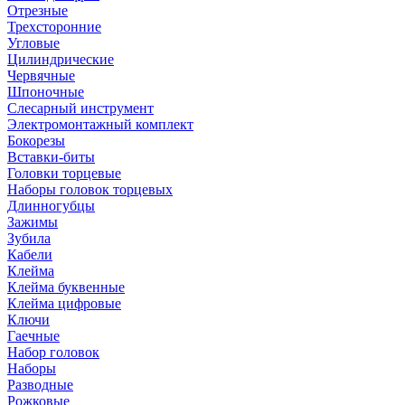
Отрезные
Трехсторонние
Угловые
Цилиндрические
Червячные
Шпоночные
Слесарный инструмент
Электромонтажный комплект
Бокорезы
Вставки-биты
Головки торцевые
Наборы головок торцевых
Длинногубцы
Зажимы
Зубила
Кабели
Клейма
Клейма буквенные
Клейма цифровые
Ключи
Гаечные
Набор головок
Наборы
Разводные
Рожковые