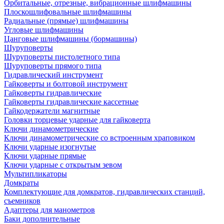
Орбитальные, отрезные, вибрационные шлифмашины
Плоскошлифовальные шлифмашины
Радиальные (прямые) шлифмашины
Угловые шлифмашины
Цанговые шлифмашины (бормашины)
Шуруповерты
Шуруповерты пистолетного типа
Шуруповерты прямого типа
Гидравлический инструмент
Гайковерты и болтовой инструмент
Гайковерты гидравлические
Гайковерты гидравлические кассетные
Гайкодержатели магнитные
Головки торцевые ударные для гайковерта
Ключи динамометрические
Ключи динамометрические со встроенным храповиком
Ключи ударные изогнутые
Ключи ударные прямые
Ключи ударные с открытым зевом
Мультипликаторы
Домкраты
Комплектующие для домкратов, гидравлических станций,
съемников
Адаптеры для манометров
Баки дополнительные