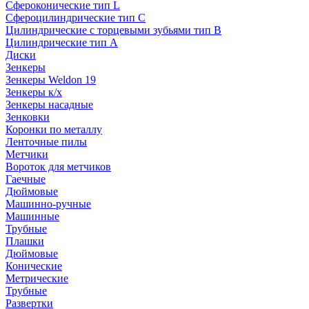
Сфероконические тип L
Сфероцилиндрические тип C
Цилиндрические с торцевыми зубьями тип B
Цилиндрические тип А
Диски
Зенкеры
Зенкеры Weldon 19
Зенкеры к/х
Зенкеры насадные
Зенковки
Коронки по металлу
Ленточные пилы
Метчики
Вороток для метчиков
Гаечные
Дюймовые
Машинно-ручные
Машинные
Трубные
Плашки
Дюймовые
Конические
Метрические
Трубные
Развертки