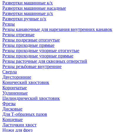
Развертки машинные к/х
Развертки машинные насадные
Развертки машинные ц/х
Развертки ручные ц/х
Резцы
Резцы канавочные для нарезания внутренних канавок
Резцы отрезные
Резцы подрезные отогнутые
Резцы проходные прямые
Резцы проходные упорные отогнутые
Резцы проходные упорные прямые
Резцы расточные для сквозных отверстий
Резцы резьбовые внутренние
Сверла
Двусторонние
Конический хвостовик
Корончатые
Удлиненные
Цилиндрический хвостовик
Фрезы
Дисковые
Для Т-образных пазов
Концевые
Ласточкин хвост
Ножи для фрез