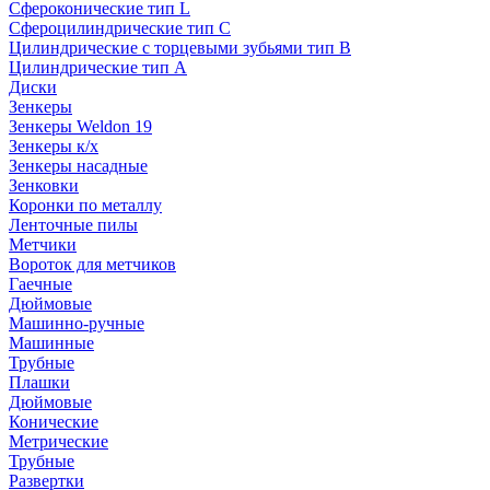
Сфероконические тип L
Сфероцилиндрические тип C
Цилиндрические с торцевыми зубьями тип B
Цилиндрические тип А
Диски
Зенкеры
Зенкеры Weldon 19
Зенкеры к/х
Зенкеры насадные
Зенковки
Коронки по металлу
Ленточные пилы
Метчики
Вороток для метчиков
Гаечные
Дюймовые
Машинно-ручные
Машинные
Трубные
Плашки
Дюймовые
Конические
Метрические
Трубные
Развертки