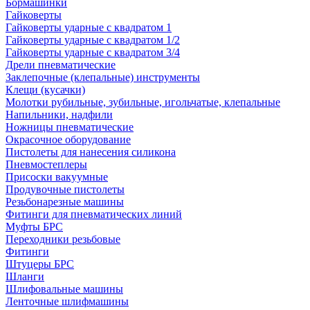
Бормашинки
Гайковерты
Гайковерты ударные с квадратом 1
Гайковерты ударные с квадратом 1/2
Гайковерты ударные с квадратом 3/4
Дрели пневматические
Заклепочные (клепальные) инструменты
Клещи (кусачки)
Молотки рубильные, зубильные, игольчатые, клепальные
Напильники, надфили
Ножницы пневматические
Окрасочное оборудование
Пистолеты для нанесения силикона
Пневмостеплеры
Присоски вакуумные
Продувочные пистолеты
Резьбонарезные машины
Фитинги для пневматических линий
Муфты БРС
Переходники резьбовые
Фитинги
Штуцеры БРС
Шланги
Шлифовальные машины
Ленточные шлифмашины