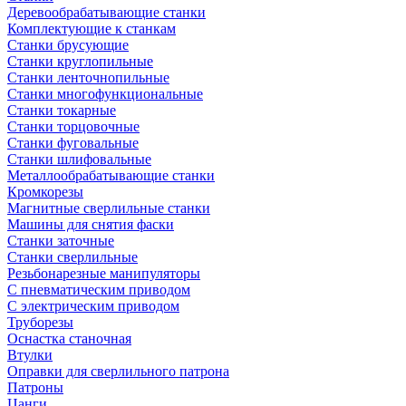
Деревообрабатывающие станки
Комплектующие к станкам
Станки брусующие
Станки круглопильные
Станки ленточнопильные
Станки многофункциональные
Станки токарные
Станки торцовочные
Станки фуговальные
Станки шлифовальные
Металлообрабатывающие станки
Кромкорезы
Магнитные сверлильные станки
Машины для снятия фаски
Станки заточные
Станки сверлильные
Резьбонарезные манипуляторы
С пневматическим приводом
С электрическим приводом
Труборезы
Оснастка станочная
Втулки
Оправки для сверлильного патрона
Патроны
Цанги