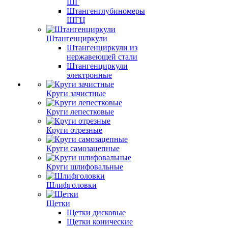
ШГ
Штангенглубиномеры
ШГЦ
Штангенциркули
Штангенциркули из
нержавеющей стали
Штангенциркули
электронные
Круги зачистные
Круги лепестковые
Круги отрезные
Круги самозацепные
Круги шлифовальные
Шлифголовки
Щетки
Щетки дисковые
Щетки конические