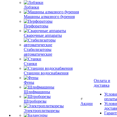
Лобзики
Машины алмазного бурения
Перфораторы
Сварочные аппараты
Стабилизаторы
автоматические
Станки
Станции водоснабжения
Оплата и
Фены
доставка
Шлифмашины
Услови
оплат
Штроборезы
Акции
Услови
достав
Электроплиткорезы
Гарант