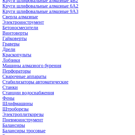
Круги шлифовальные алмазные 4В2
Круги шлифовальные алмазные 6A2
Круги шлифовальные алмазные 9А3
Сверла алмазные
Электроинструмент
Бетоносмесители
Винтоверты
Гайковерты
Граверы
Дрели
Краскопульты
Лобзики
Машины алмазного бурения
Перфораторы
Сварочные аппараты
Стабилизаторы автоматические
Станки
Станции водоснабжения
Фены
Шлифмашины
Штроборезы
Электроплиткорезы
Пневмоинструмент
Балансиры
Балансиры тросовые