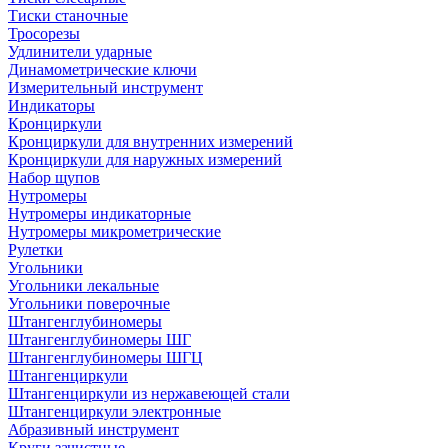
Тиски станочные
Тросорезы
Удлинители ударные
Динамометрические ключи
Измерительный инструмент
Индикаторы
Кронциркули
Кронциркули для внутренних измерений
Кронциркули для наружных измерений
Набор щупов
Нутромеры
Нутромеры индикаторные
Нутромеры микрометрические
Рулетки
Угольники
Угольники лекальные
Угольники поверочные
Штангенглубиномеры
Штангенглубиномеры ШГ
Штангенглубиномеры ШГЦ
Штангенциркули
Штангенциркули из нержавеющей стали
Штангенциркули электронные
Абразивный инструмент
Круги зачистные