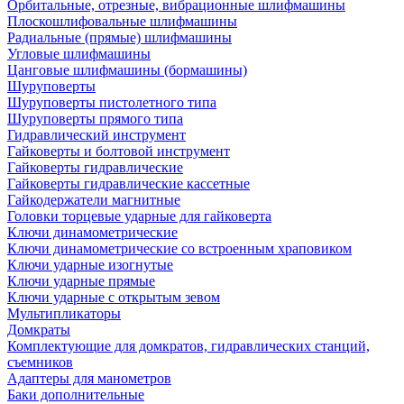
Орбитальные, отрезные, вибрационные шлифмашины
Плоскошлифовальные шлифмашины
Радиальные (прямые) шлифмашины
Угловые шлифмашины
Цанговые шлифмашины (бормашины)
Шуруповерты
Шуруповерты пистолетного типа
Шуруповерты прямого типа
Гидравлический инструмент
Гайковерты и болтовой инструмент
Гайковерты гидравлические
Гайковерты гидравлические кассетные
Гайкодержатели магнитные
Головки торцевые ударные для гайковерта
Ключи динамометрические
Ключи динамометрические со встроенным храповиком
Ключи ударные изогнутые
Ключи ударные прямые
Ключи ударные с открытым зевом
Мультипликаторы
Домкраты
Комплектующие для домкратов, гидравлических станций,
съемников
Адаптеры для манометров
Баки дополнительные