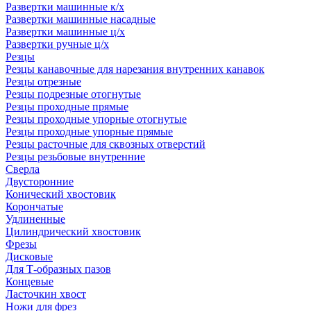
Развертки машинные к/х
Развертки машинные насадные
Развертки машинные ц/х
Развертки ручные ц/х
Резцы
Резцы канавочные для нарезания внутренних канавок
Резцы отрезные
Резцы подрезные отогнутые
Резцы проходные прямые
Резцы проходные упорные отогнутые
Резцы проходные упорные прямые
Резцы расточные для сквозных отверстий
Резцы резьбовые внутренние
Сверла
Двусторонние
Конический хвостовик
Корончатые
Удлиненные
Цилиндрический хвостовик
Фрезы
Дисковые
Для Т-образных пазов
Концевые
Ласточкин хвост
Ножи для фрез