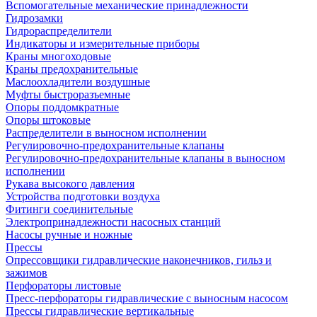
Вспомогательные механические принадлежности
Гидрозамки
Гидрораспределители
Индикаторы и измерительные приборы
Краны многоходовые
Краны предохранительные
Маслоохладители воздушные
Муфты быстроразъемные
Опоры поддомкратные
Опоры штоковые
Распределители в выносном исполнении
Регулировочно-предохранительные клапаны
Регулировочно-предохранительные клапаны в выносном
исполнении
Рукава высокого давления
Устройства подготовки воздуха
Фитинги соединительные
Электропринадлежности насосных станций
Насосы ручные и ножные
Прессы
Опрессовщики гидравлические наконечников, гильз и
зажимов
Перфораторы листовые
Пресс-перфораторы гидравлические с выносным насосом
Прессы гидравлические вертикальные