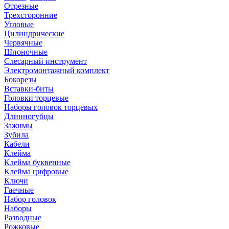
Отрезные
Трехсторонние
Угловые
Цилиндрические
Червячные
Шпоночные
Слесарный инструмент
Электромонтажный комплект
Бокорезы
Вставки-биты
Головки торцевые
Наборы головок торцевых
Длинногубцы
Зажимы
Зубила
Кабели
Клейма
Клейма буквенные
Клейма цифровые
Ключи
Гаечные
Набор головок
Наборы
Разводные
Рожковые