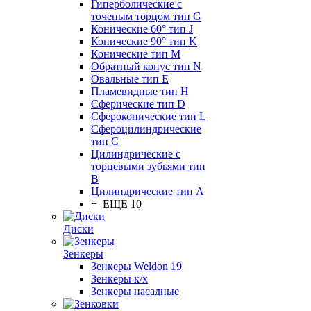
Гиперболические с
точеным торцом тип G
Конические 60° тип J
Конические 90° тип K
Конические тип M
Обратный конус тип N
Овальные тип E
Пламевидные тип H
Сферические тип D
Сфероконические тип L
Сфероцилиндрические
тип C
Цилиндрические с
торцевыми зубьями тип
B
Цилиндрические тип А
+ ЕЩЕ 10
Диски
Зенкеры
Зенкеры Weldon 19
Зенкеры к/х
Зенкеры насадные