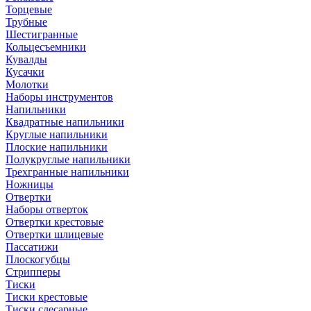
Торцевые
Трубные
Шестигранные
Кольцесъемники
Кувалды
Кусачки
Молотки
Наборы инструментов
Напильники
Квадратные напильники
Круглые напильники
Плоские напильники
Полукруглые напильники
Трехгранные напильники
Ножницы
Отвертки
Наборы отверток
Отвертки крестовые
Отвертки шлицевые
Пассатижи
Плоскогубцы
Стрипперы
Тиски
Тиски крестовые
Тиски слесарные