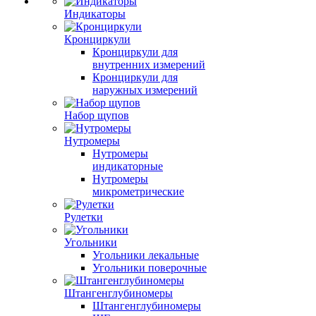
Индикаторы
Кронциркули
Кронциркули для
внутренних измерений
Кронциркули для
наружных измерений
Набор щупов
Нутромеры
Нутромеры
индикаторные
Нутромеры
микрометрические
Рулетки
Угольники
Угольники лекальные
Угольники поверочные
Штангенглубиномеры
Штангенглубиномеры