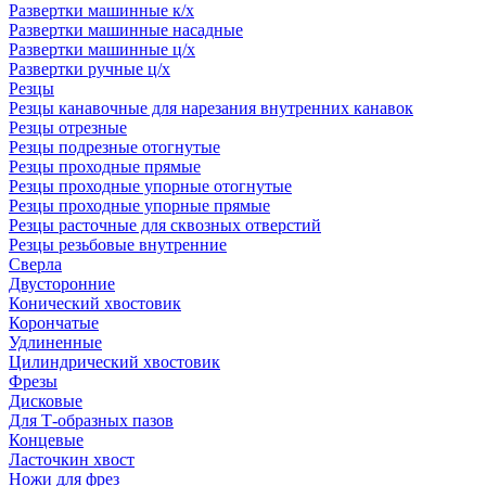
Развертки машинные к/х
Развертки машинные насадные
Развертки машинные ц/х
Развертки ручные ц/х
Резцы
Резцы канавочные для нарезания внутренних канавок
Резцы отрезные
Резцы подрезные отогнутые
Резцы проходные прямые
Резцы проходные упорные отогнутые
Резцы проходные упорные прямые
Резцы расточные для сквозных отверстий
Резцы резьбовые внутренние
Сверла
Двусторонние
Конический хвостовик
Корончатые
Удлиненные
Цилиндрический хвостовик
Фрезы
Дисковые
Для Т-образных пазов
Концевые
Ласточкин хвост
Ножи для фрез