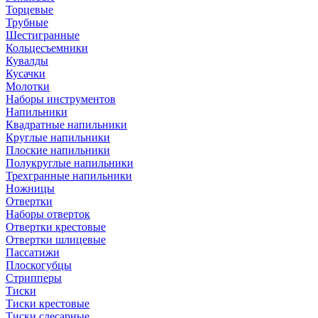
Торцевые
Трубные
Шестигранные
Кольцесъемники
Кувалды
Кусачки
Молотки
Наборы инструментов
Напильники
Квадратные напильники
Круглые напильники
Плоские напильники
Полукруглые напильники
Трехгранные напильники
Ножницы
Отвертки
Наборы отверток
Отвертки крестовые
Отвертки шлицевые
Пассатижи
Плоскогубцы
Стрипперы
Тиски
Тиски крестовые
Тиски слесарные