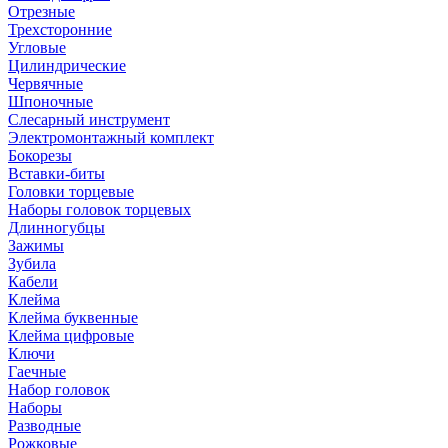
Отрезные
Трехсторонние
Угловые
Цилиндрические
Червячные
Шпоночные
Слесарный инструмент
Электромонтажный комплект
Бокорезы
Вставки-биты
Головки торцевые
Наборы головок торцевых
Длинногубцы
Зажимы
Зубила
Кабели
Клейма
Клейма буквенные
Клейма цифровые
Ключи
Гаечные
Набор головок
Наборы
Разводные
Рожковые