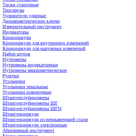
Тиски станочные
Тросорезы
Удлинители ударные
Динамометрические ключи
Измерительный инструмент
Индикаторы
Кронциркули
Кронциркули для внутренних измерений
Кронциркули для наружных измерений
Набор щупов
Нутромеры
Нутромеры индикаторные
Нутромеры микрометрические
Рулетки
Угольники
Угольники лекальные
Угольники поверочные
Штангенглубиномеры
Штангенглубиномеры ШГ
Штангенглубиномеры ШГЦ
Штангенциркули
Штангенциркули из нержавеющей стали
Штангенциркули электронные
Абразивный инструмент
Круги зачистные