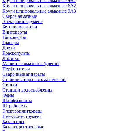
Круги шлифовальные алмазные 4В2
Круги шлифовальные алмазные 6A2
Круги шлифовальные алмазные 9А3
Сверла алмазные
Электроинструмент
Бетоносмесители
Винтоверты
Гайковерты
Граверы
Дрели
Краскопульты
Лобзики
Машины алмазного бурения
Перфораторы
Сварочные аппараты
Стабилизаторы автоматические
Станки
Станции водоснабжения
Фены
Шлифмашины
Штроборезы
Электроплиткорезы
Пневмоинструмент
Балансиры
Балансиры тросовые