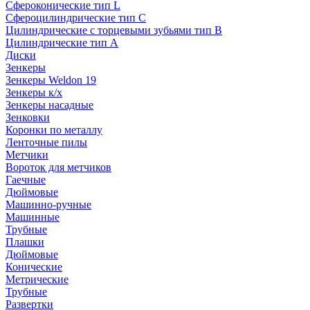
Сфероконические тип L
Сфероцилиндрические тип C
Цилиндрические с торцевыми зубьями тип B
Цилиндрические тип А
Диски
Зенкеры
Зенкеры Weldon 19
Зенкеры к/х
Зенкеры насадные
Зенковки
Коронки по металлу
Ленточные пилы
Метчики
Вороток для метчиков
Гаечные
Дюймовые
Машинно-ручные
Машинные
Трубные
Плашки
Дюймовые
Конические
Метрические
Трубные
Развертки