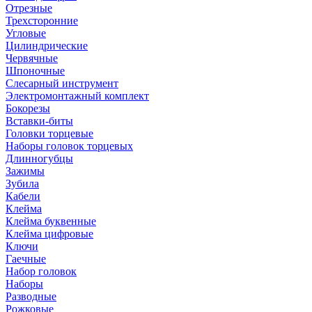
Отрезные
Трехсторонние
Угловые
Цилиндрические
Червячные
Шпоночные
Слесарный инструмент
Электромонтажный комплект
Бокорезы
Вставки-биты
Головки торцевые
Наборы головок торцевых
Длинногубцы
Зажимы
Зубила
Кабели
Клейма
Клейма буквенные
Клейма цифровые
Ключи
Гаечные
Набор головок
Наборы
Разводные
Рожковые