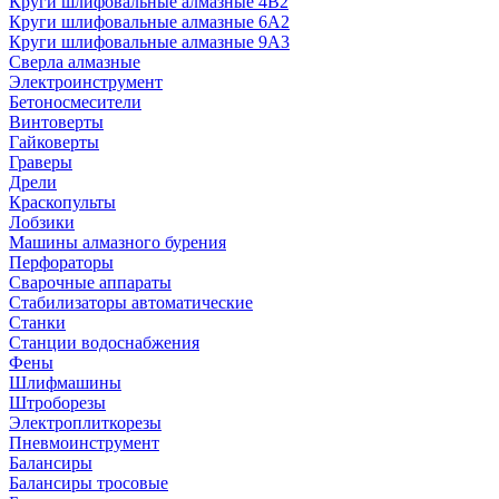
Круги шлифовальные алмазные 4В2
Круги шлифовальные алмазные 6A2
Круги шлифовальные алмазные 9А3
Сверла алмазные
Электроинструмент
Бетоносмесители
Винтоверты
Гайковерты
Граверы
Дрели
Краскопульты
Лобзики
Машины алмазного бурения
Перфораторы
Сварочные аппараты
Стабилизаторы автоматические
Станки
Станции водоснабжения
Фены
Шлифмашины
Штроборезы
Электроплиткорезы
Пневмоинструмент
Балансиры
Балансиры тросовые