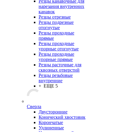
Резцы канавочные для
нарезания внутренних
канавок
Резцы отрезные
Резцы подрезные
отогнутые
Резцы проходные
прямые
Резцы проходные
упорные отогнутые
Резцы проходные
упорные прямые
Резцы расточные для
сквозных отверстий
Резцы резьбовые
внутренние
+ ЕЩЕ 5
Сверла
Двусторонние
Конический хвостовик
Корончатые
Удлиненные