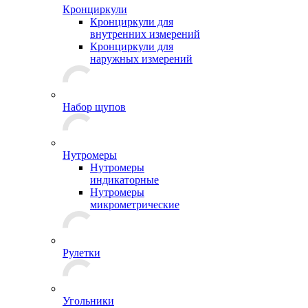
Кронциркули
Кронциркули для
внутренних измерений
Кронциркули для
наружных измерений
Набор щупов
Нутромеры
Нутромеры
индикаторные
Нутромеры
микрометрические
Рулетки
Угольники