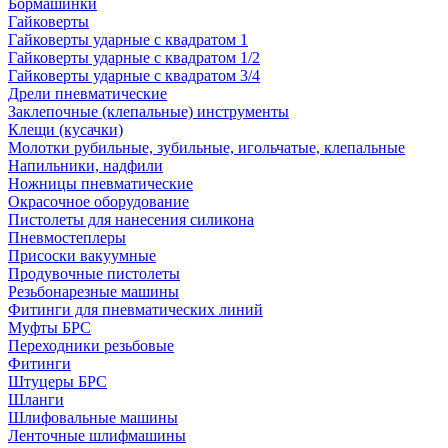
Бормашинки
Гайковерты
Гайковерты ударные с квадратом 1
Гайковерты ударные с квадратом 1/2
Гайковерты ударные с квадратом 3/4
Дрели пневматические
Заклепочные (клепальные) инструменты
Клещи (кусачки)
Молотки рубильные, зубильные, игольчатые, клепальные
Напильники, надфили
Ножницы пневматические
Окрасочное оборудование
Пистолеты для нанесения силикона
Пневмостеплеры
Присоски вакуумные
Продувочные пистолеты
Резьбонарезные машины
Фитинги для пневматических линий
Муфты БРС
Переходники резьбовые
Фитинги
Штуцеры БРС
Шланги
Шлифовальные машины
Ленточные шлифмашины