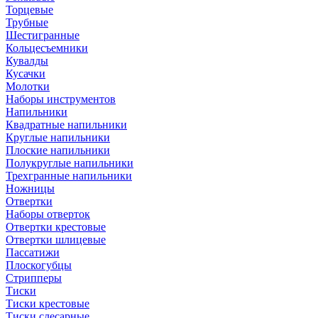
Торцевые
Трубные
Шестигранные
Кольцесъемники
Кувалды
Кусачки
Молотки
Наборы инструментов
Напильники
Квадратные напильники
Круглые напильники
Плоские напильники
Полукруглые напильники
Трехгранные напильники
Ножницы
Отвертки
Наборы отверток
Отвертки крестовые
Отвертки шлицевые
Пассатижи
Плоскогубцы
Стрипперы
Тиски
Тиски крестовые
Тиски слесарные