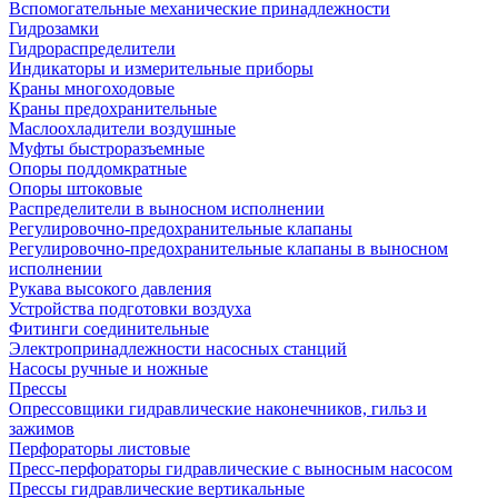
Вспомогательные механические принадлежности
Гидрозамки
Гидрораспределители
Индикаторы и измерительные приборы
Краны многоходовые
Краны предохранительные
Маслоохладители воздушные
Муфты быстроразъемные
Опоры поддомкратные
Опоры штоковые
Распределители в выносном исполнении
Регулировочно-предохранительные клапаны
Регулировочно-предохранительные клапаны в выносном
исполнении
Рукава высокого давления
Устройства подготовки воздуха
Фитинги соединительные
Электропринадлежности насосных станций
Насосы ручные и ножные
Прессы
Опрессовщики гидравлические наконечников, гильз и
зажимов
Перфораторы листовые
Пресс-перфораторы гидравлические с выносным насосом
Прессы гидравлические вертикальные