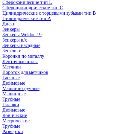
Сфероконические тип L
Сфероцилиндрические тип C
Цилиндрические с торцевыми зубьями тип B
Цилиндрические тип А
Диски
Зенкеры
Зенкеры Weldon 19
Зенкеры к/х
Зенкеры насадные
Зенковки
Коронки по металлу
Ленточные пилы
Метчики
Вороток для метчиков
Гаечные
Дюймовые
Машинно-ручные
Машинные
Трубные
Плашки
Дюймовые
Конические
Метрические
Трубные
Развертки