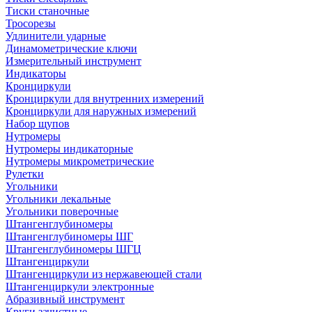
Тиски станочные
Тросорезы
Удлинители ударные
Динамометрические ключи
Измерительный инструмент
Индикаторы
Кронциркули
Кронциркули для внутренних измерений
Кронциркули для наружных измерений
Набор щупов
Нутромеры
Нутромеры индикаторные
Нутромеры микрометрические
Рулетки
Угольники
Угольники лекальные
Угольники поверочные
Штангенглубиномеры
Штангенглубиномеры ШГ
Штангенглубиномеры ШГЦ
Штангенциркули
Штангенциркули из нержавеющей стали
Штангенциркули электронные
Абразивный инструмент
Круги зачистные