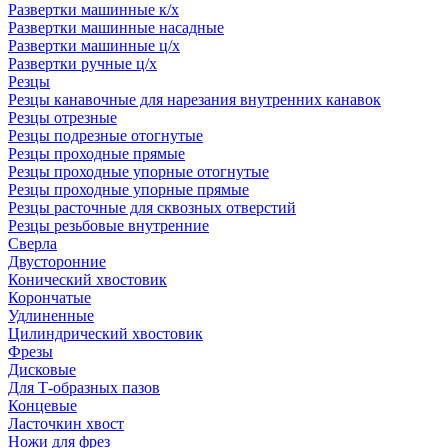
Развертки машинные к/х
Развертки машинные насадные
Развертки машинные ц/х
Развертки ручные ц/х
Резцы
Резцы канавочные для нарезания внутренних канавок
Резцы отрезные
Резцы подрезные отогнутые
Резцы проходные прямые
Резцы проходные упорные отогнутые
Резцы проходные упорные прямые
Резцы расточные для сквозных отверстий
Резцы резьбовые внутренние
Сверла
Двусторонние
Конический хвостовик
Корончатые
Удлиненные
Цилиндрический хвостовик
Фрезы
Дисковые
Для Т-образных пазов
Концевые
Ласточкин хвост
Ножи для фрез