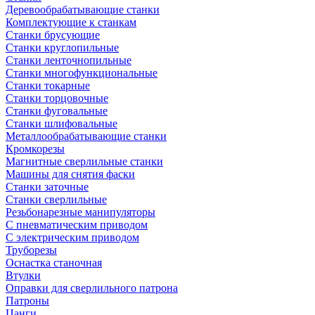
Деревообрабатывающие станки
Комплектующие к станкам
Станки брусующие
Станки круглопильные
Станки ленточнопильные
Станки многофункциональные
Станки токарные
Станки торцовочные
Станки фуговальные
Станки шлифовальные
Металлообрабатывающие станки
Кромкорезы
Магнитные сверлильные станки
Машины для снятия фаски
Станки заточные
Станки сверлильные
Резьбонарезные манипуляторы
С пневматическим приводом
С электрическим приводом
Труборезы
Оснастка станочная
Втулки
Оправки для сверлильного патрона
Патроны
Цанги