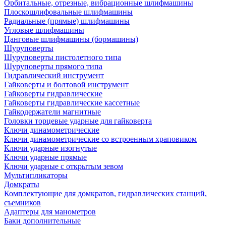
Орбитальные, отрезные, вибрационные шлифмашины
Плоскошлифовальные шлифмашины
Радиальные (прямые) шлифмашины
Угловые шлифмашины
Цанговые шлифмашины (бормашины)
Шуруповерты
Шуруповерты пистолетного типа
Шуруповерты прямого типа
Гидравлический инструмент
Гайковерты и болтовой инструмент
Гайковерты гидравлические
Гайковерты гидравлические кассетные
Гайкодержатели магнитные
Головки торцевые ударные для гайковерта
Ключи динамометрические
Ключи динамометрические со встроенным храповиком
Ключи ударные изогнутые
Ключи ударные прямые
Ключи ударные с открытым зевом
Мультипликаторы
Домкраты
Комплектующие для домкратов, гидравлических станций,
съемников
Адаптеры для манометров
Баки дополнительные