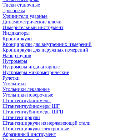
Тиски станочные
Тросорезы
Удлинители ударные
Динамометрические ключи
Измерительный инструмент
Индикаторы
Кронциркули
Кронциркули для внутренних измерений
Кронциркули для наружных измерений
Набор щупов
Нутромеры
Нутромеры индикаторные
Нутромеры микрометрические
Рулетки
Угольники
Угольники лекальные
Угольники поверочные
Штангенглубиномеры
Штангенглубиномеры ШГ
Штангенглубиномеры ШГЦ
Штангенциркули
Штангенциркули из нержавеющей стали
Штангенциркули электронные
Абразивный инструмент
Круги зачистные