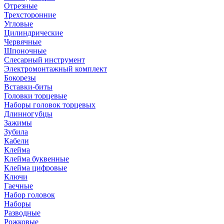
Отрезные
Трехсторонние
Угловые
Цилиндрические
Червячные
Шпоночные
Слесарный инструмент
Электромонтажный комплект
Бокорезы
Вставки-биты
Головки торцевые
Наборы головок торцевых
Длинногубцы
Зажимы
Зубила
Кабели
Клейма
Клейма буквенные
Клейма цифровые
Ключи
Гаечные
Набор головок
Наборы
Разводные
Рожковые