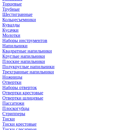
Торцевые
Трубные
Шестигранные
Кольцесъемники
Кувалды
Кусачки
Молотки
Наборы инструментов
Напильники
Квадратные напильники
Круглые напильники
Плоские напильники
Полукруглые напильники
Трехгранные напильники
Ножницы
Отвертки
Наборы отверток
Отвертки крестовые
Отвертки шлицевые
Пассатижи
Плоскогубцы
Стрипперы
Тиски
Тиски крестовые
Тиски слесарные