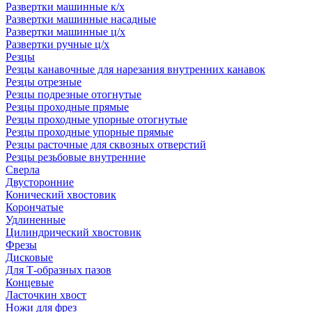
Развертки машинные к/х
Развертки машинные насадные
Развертки машинные ц/х
Развертки ручные ц/х
Резцы
Резцы канавочные для нарезания внутренних канавок
Резцы отрезные
Резцы подрезные отогнутые
Резцы проходные прямые
Резцы проходные упорные отогнутые
Резцы проходные упорные прямые
Резцы расточные для сквозных отверстий
Резцы резьбовые внутренние
Сверла
Двусторонние
Конический хвостовик
Корончатые
Удлиненные
Цилиндрический хвостовик
Фрезы
Дисковые
Для Т-образных пазов
Концевые
Ласточкин хвост
Ножи для фрез