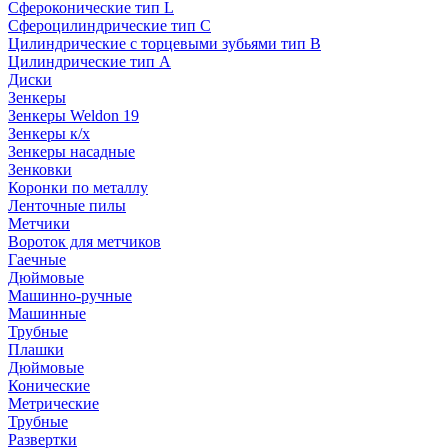
Сфероконические тип L
Сфероцилиндрические тип C
Цилиндрические с торцевыми зубьями тип B
Цилиндрические тип А
Диски
Зенкеры
Зенкеры Weldon 19
Зенкеры к/х
Зенкеры насадные
Зенковки
Коронки по металлу
Ленточные пилы
Метчики
Вороток для метчиков
Гаечные
Дюймовые
Машинно-ручные
Машинные
Трубные
Плашки
Дюймовые
Конические
Метрические
Трубные
Развертки