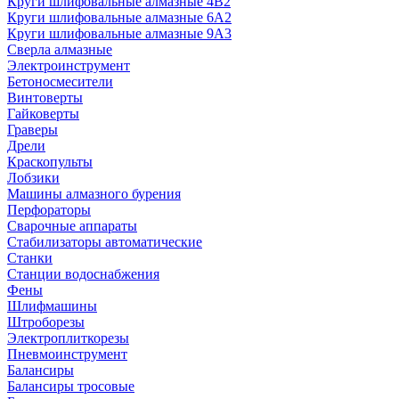
Круги шлифовальные алмазные 4В2
Круги шлифовальные алмазные 6A2
Круги шлифовальные алмазные 9А3
Сверла алмазные
Электроинструмент
Бетоносмесители
Винтоверты
Гайковерты
Граверы
Дрели
Краскопульты
Лобзики
Машины алмазного бурения
Перфораторы
Сварочные аппараты
Стабилизаторы автоматические
Станки
Станции водоснабжения
Фены
Шлифмашины
Штроборезы
Электроплиткорезы
Пневмоинструмент
Балансиры
Балансиры тросовые