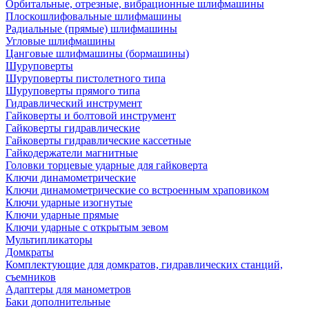
Орбитальные, отрезные, вибрационные шлифмашины
Плоскошлифовальные шлифмашины
Радиальные (прямые) шлифмашины
Угловые шлифмашины
Цанговые шлифмашины (бормашины)
Шуруповерты
Шуруповерты пистолетного типа
Шуруповерты прямого типа
Гидравлический инструмент
Гайковерты и болтовой инструмент
Гайковерты гидравлические
Гайковерты гидравлические кассетные
Гайкодержатели магнитные
Головки торцевые ударные для гайковерта
Ключи динамометрические
Ключи динамометрические со встроенным храповиком
Ключи ударные изогнутые
Ключи ударные прямые
Ключи ударные с открытым зевом
Мультипликаторы
Домкраты
Комплектующие для домкратов, гидравлических станций,
съемников
Адаптеры для манометров
Баки дополнительные