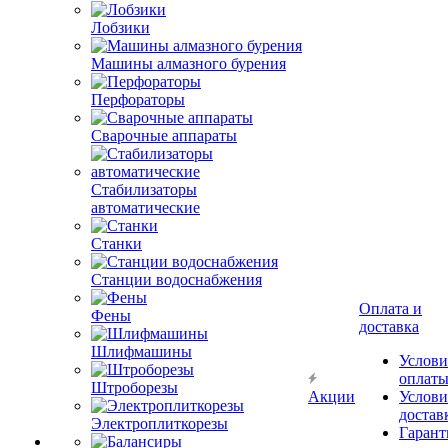
Лобзики
Машины алмазного бурения
Перфораторы
Сварочные аппараты
Стабилизаторы
автоматические
Станки
Станции водоснабжения
Оплата и
Фены
доставка
Шлифмашины
Услови
оплат
Штроборезы
Акции
Услови
достав
Электроплиткорезы
Гарант