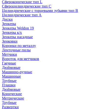
Сфероконические тип L
Сфероцилиндрические тип C
Цилиндрические с торцевыми зубьями тип B
Цилиндрические тип А
Диски
Зенкеры
Зенкеры Weldon 19
Зенкеры к/х
Зенкеры насадные
Зенковки
Коронки по металлу
Ленточные пилы
Метчики
Вороток для метчиков
Гаечные
Дюймовые
Машинно-ручные
Машинные
Трубные
Плашки
Дюймовые
Конические
Метрические
Трубные
Развертки