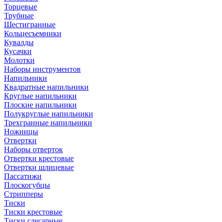
Торцевые
Трубные
Шестигранные
Кольцесъемники
Кувалды
Кусачки
Молотки
Наборы инструментов
Напильники
Квадратные напильники
Круглые напильники
Плоские напильники
Полукруглые напильники
Трехгранные напильники
Ножницы
Отвертки
Наборы отверток
Отвертки крестовые
Отвертки шлицевые
Пассатижи
Плоскогубцы
Стрипперы
Тиски
Тиски крестовые
Тиски слесарные