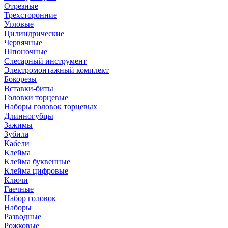
Отрезные
Трехсторонние
Угловые
Цилиндрические
Червячные
Шпоночные
Слесарный инструмент
Электромонтажный комплект
Бокорезы
Вставки-биты
Головки торцевые
Наборы головок торцевых
Длинногубцы
Зажимы
Зубила
Кабели
Клейма
Клейма буквенные
Клейма цифровые
Ключи
Гаечные
Набор головок
Наборы
Разводные
Рожковые