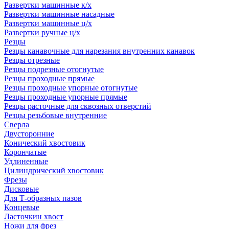
Развертки машинные к/х
Развертки машинные насадные
Развертки машинные ц/х
Развертки ручные ц/х
Резцы
Резцы канавочные для нарезания внутренних канавок
Резцы отрезные
Резцы подрезные отогнутые
Резцы проходные прямые
Резцы проходные упорные отогнутые
Резцы проходные упорные прямые
Резцы расточные для сквозных отверстий
Резцы резьбовые внутренние
Сверла
Двусторонние
Конический хвостовик
Корончатые
Удлиненные
Цилиндрический хвостовик
Фрезы
Дисковые
Для Т-образных пазов
Концевые
Ласточкин хвост
Ножи для фрез