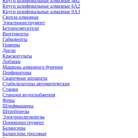
Круги шлифовальные алмазные 4В2
Круги шлифовальные алмазные 6A2
Круги шлифовальные алмазные 9А3
Сверла алмазные
Электроинструмент
Бетоносмесители
Винтоверты
Гайковерты
Граверы
Дрели
Краскопульты
Лобзики
Машины алмазного бурения
Перфораторы
Сварочные аппараты
Стабилизаторы автоматические
Станки
Станции водоснабжения
Фены
Шлифмашины
Штроборезы
Электроплиткорезы
Пневмоинструмент
Балансиры
Балансиры тросовые