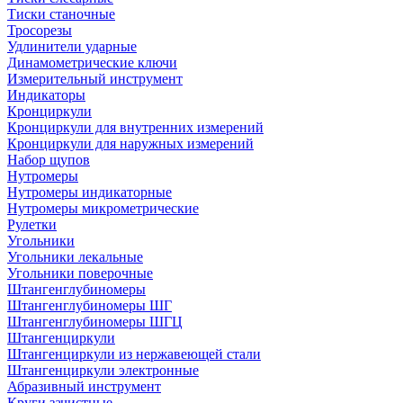
Тиски станочные
Тросорезы
Удлинители ударные
Динамометрические ключи
Измерительный инструмент
Индикаторы
Кронциркули
Кронциркули для внутренних измерений
Кронциркули для наружных измерений
Набор щупов
Нутромеры
Нутромеры индикаторные
Нутромеры микрометрические
Рулетки
Угольники
Угольники лекальные
Угольники поверочные
Штангенглубиномеры
Штангенглубиномеры ШГ
Штангенглубиномеры ШГЦ
Штангенциркули
Штангенциркули из нержавеющей стали
Штангенциркули электронные
Абразивный инструмент
Круги зачистные