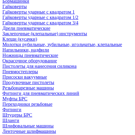
Бормашинки
Гайковерты
Гайковерты ударные с квадратом 1
Гайковерты ударные с квадратом 1/2
Гайковерты ударные с квадратом 3/4
Дрели пневматические
Заклепочные (клепальные) инструменты
Клещи (кусачки)
Молотки рубильные, зубильные, игольчатые, клепальные
Напильники, надфили
Ножницы пневматические
Окрасочное оборудование
Пистолеты для нанесения силикона
Пневмостеплеры
Присоски вакуумные
Продувочные пистолеты
Резьбонарезные машины
Фитинги для пневматических линий
Муфты БРС
Переходники резьбовые
Фитинги
Штуцеры БРС
Шланги
Шлифовальные машины
Ленточные шлифмашины