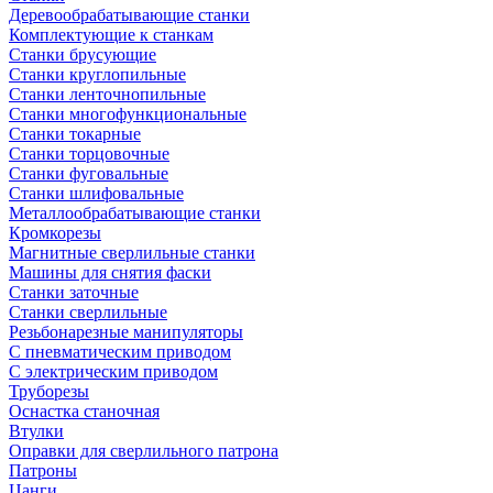
Деревообрабатывающие станки
Комплектующие к станкам
Станки брусующие
Станки круглопильные
Станки ленточнопильные
Станки многофункциональные
Станки токарные
Станки торцовочные
Станки фуговальные
Станки шлифовальные
Металлообрабатывающие станки
Кромкорезы
Магнитные сверлильные станки
Машины для снятия фаски
Станки заточные
Станки сверлильные
Резьбонарезные манипуляторы
С пневматическим приводом
С электрическим приводом
Труборезы
Оснастка станочная
Втулки
Оправки для сверлильного патрона
Патроны
Цанги