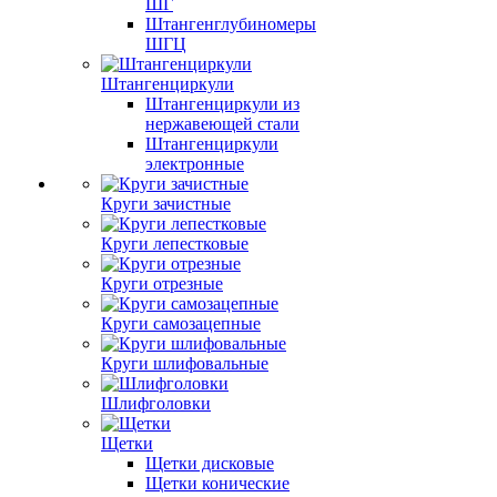
ШГ
Штангенглубиномеры
ШГЦ
Штангенциркули
Штангенциркули из
нержавеющей стали
Штангенциркули
электронные
Круги зачистные
Круги лепестковые
Круги отрезные
Круги самозацепные
Круги шлифовальные
Шлифголовки
Щетки
Щетки дисковые
Щетки конические