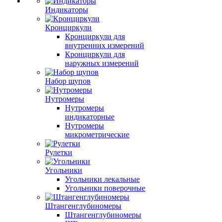
Индикаторы
Кронциркули
Кронциркули для
внутренних измерений
Кронциркули для
наружных измерений
Набор щупов
Нутромеры
Нутромеры
индикаторные
Нутромеры
микрометрические
Рулетки
Угольники
Угольники лекальные
Угольники поверочные
Штангенглубиномеры
Штангенглубиномеры