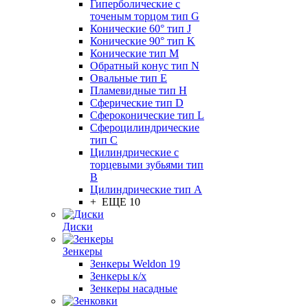
Гиперболические с
точеным торцом тип G
Конические 60° тип J
Конические 90° тип K
Конические тип M
Обратный конус тип N
Овальные тип E
Пламевидные тип H
Сферические тип D
Сфероконические тип L
Сфероцилиндрические
тип C
Цилиндрические с
торцевыми зубьями тип
B
Цилиндрические тип А
+ ЕЩЕ 10
Диски
Зенкеры
Зенкеры Weldon 19
Зенкеры к/х
Зенкеры насадные