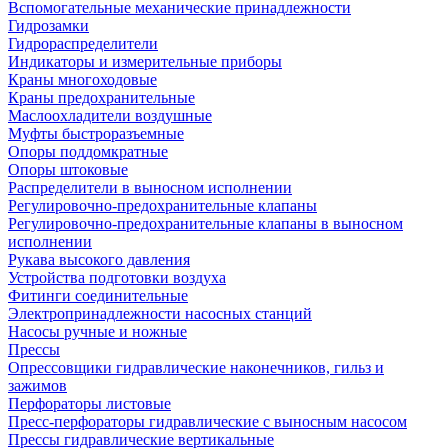
Вспомогательные механические принадлежности
Гидрозамки
Гидрораспределители
Индикаторы и измерительные приборы
Краны многоходовые
Краны предохранительные
Маслоохладители воздушные
Муфты быстроразъемные
Опоры поддомкратные
Опоры штоковые
Распределители в выносном исполнении
Регулировочно-предохранительные клапаны
Регулировочно-предохранительные клапаны в выносном
исполнении
Рукава высокого давления
Устройства подготовки воздуха
Фитинги соединительные
Электропринадлежности насосных станций
Насосы ручные и ножные
Прессы
Опрессовщики гидравлические наконечников, гильз и
зажимов
Перфораторы листовые
Пресс-перфораторы гидравлические с выносным насосом
Прессы гидравлические вертикальные