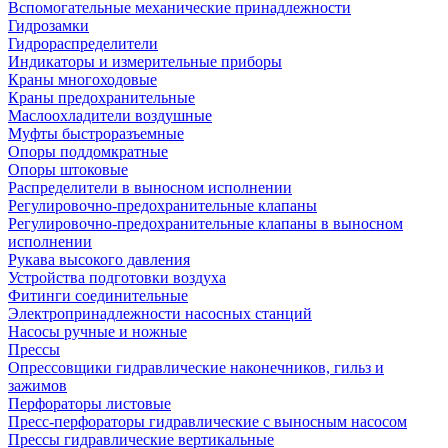
Вспомогательные механические принадлежности
Гидрозамки
Гидрораспределители
Индикаторы и измерительные приборы
Краны многоходовые
Краны предохранительные
Маслоохладители воздушные
Муфты быстроразъемные
Опоры поддомкратные
Опоры штоковые
Распределители в выносном исполнении
Регулировочно-предохранительные клапаны
Регулировочно-предохранительные клапаны в выносном
исполнении
Рукава высокого давления
Устройства подготовки воздуха
Фитинги соединительные
Электропринадлежности насосных станций
Насосы ручные и ножные
Прессы
Опрессовщики гидравлические наконечников, гильз и
зажимов
Перфораторы листовые
Пресс-перфораторы гидравлические с выносным насосом
Прессы гидравлические вертикальные