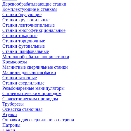
Деревообрабатывающие станки
Комплектующие к станкам
Станки брусующие
Станки круглопильные
Станки ленточнопильные
Станки многофункциональные
Станки токарные
Станки торцовочные
Станки фуговальные
Станки шлифовальные
Металлообрабатывающие станки
Кромкорезы
Магнитные сверлильные станки
Машины для снятия фаски
Станки заточные
Станки сверлильные
Резьбонарезные манипуляторы
С пневматическим приводом
С электрическим приводом
Труборезы
Оснастка станочная
Втулки
Оправки для сверлильного патрона
Патроны
Цанги