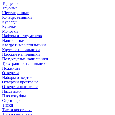
Торцевые
Трубные
Шестигранные
Кольцесъемники
Кувалды
Кусачки
Молотки
Наборы инструментов
Напильники
Квадратные напильники
Круглые напильники
Плоские напильники
Полукруглые напильники
Трехгранные напильники
Ножницы
Отвертки
Наборы отверток
Отвертки крестовые
Отвертки шлицевые
Пассатижи
Плоскогубцы
Стрипперы
Тиски
Тиски крестовые
Тиски слесарные