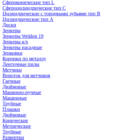
Сфероконические тип L
Сфероцилиндрические тип C
Цилиндрические с торцевыми зубьями тип B
Цилиндрические тип А
Диски
Зенкеры
Зенкеры Weldon 19
Зенкеры к/х
Зенкеры насадные
Зенковки
Коронки по металлу
Ленточные пилы
Метчики
Вороток для метчиков
Гаечные
Дюймовые
Машинно-ручные
Машинные
Трубные
Плашки
Дюймовые
Конические
Метрические
Трубные
Развертки