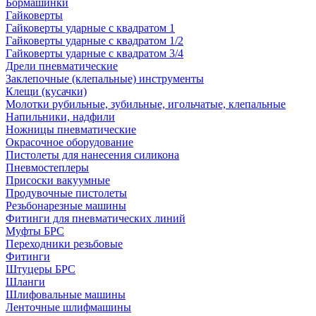
Бормашинки
Гайковерты
Гайковерты ударные с квадратом 1
Гайковерты ударные с квадратом 1/2
Гайковерты ударные с квадратом 3/4
Дрели пневматические
Заклепочные (клепальные) инструменты
Клещи (кусачки)
Молотки рубильные, зубильные, игольчатые, клепальные
Напильники, надфили
Ножницы пневматические
Окрасочное оборудование
Пистолеты для нанесения силикона
Пневмостеплеры
Присоски вакуумные
Продувочные пистолеты
Резьбонарезные машины
Фитинги для пневматических линий
Муфты БРС
Переходники резьбовые
Фитинги
Штуцеры БРС
Шланги
Шлифовальные машины
Ленточные шлифмашины