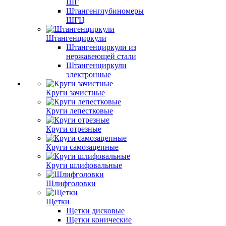
ШГ
Штангенглубиномеры
ШГЦ
Штангенциркули
Штангенциркули из
нержавеющей стали
Штангенциркули
электронные
Круги зачистные
Круги лепестковые
Круги отрезные
Круги самозацепные
Круги шлифовальные
Шлифголовки
Щетки
Щетки дисковые
Щетки конические