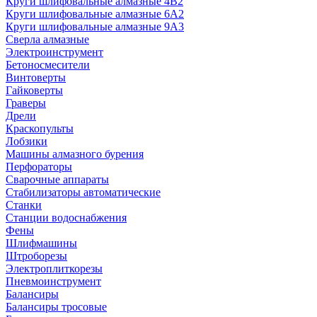
Круги шлифовальные алмазные 4В2
Круги шлифовальные алмазные 6A2
Круги шлифовальные алмазные 9А3
Сверла алмазные
Электроинструмент
Бетоносмесители
Винтоверты
Гайковерты
Граверы
Дрели
Краскопульты
Лобзики
Машины алмазного бурения
Перфораторы
Сварочные аппараты
Стабилизаторы автоматические
Станки
Станции водоснабжения
Фены
Шлифмашины
Штроборезы
Электроплиткорезы
Пневмоинструмент
Балансиры
Балансиры тросовые