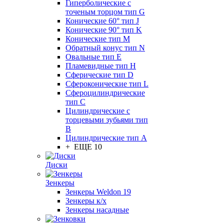
Гиперболические с
точеным торцом тип G
Конические 60° тип J
Конические 90° тип K
Конические тип M
Обратный конус тип N
Овальные тип E
Пламевидные тип H
Сферические тип D
Сфероконические тип L
Сфероцилиндрические
тип C
Цилиндрические с
торцевыми зубьями тип
B
Цилиндрические тип А
+ ЕЩЕ 10
Диски
Зенкеры
Зенкеры Weldon 19
Зенкеры к/х
Зенкеры насадные