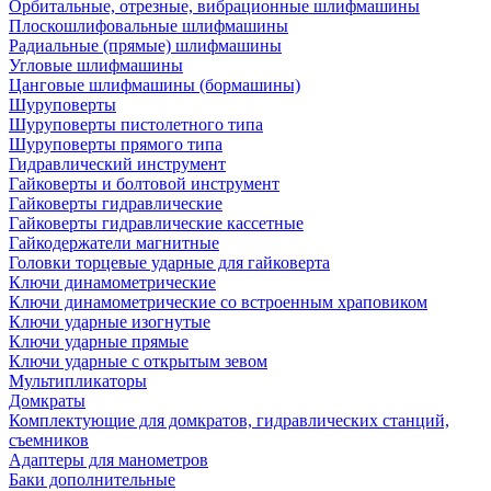
Орбитальные, отрезные, вибрационные шлифмашины
Плоскошлифовальные шлифмашины
Радиальные (прямые) шлифмашины
Угловые шлифмашины
Цанговые шлифмашины (бормашины)
Шуруповерты
Шуруповерты пистолетного типа
Шуруповерты прямого типа
Гидравлический инструмент
Гайковерты и болтовой инструмент
Гайковерты гидравлические
Гайковерты гидравлические кассетные
Гайкодержатели магнитные
Головки торцевые ударные для гайковерта
Ключи динамометрические
Ключи динамометрические со встроенным храповиком
Ключи ударные изогнутые
Ключи ударные прямые
Ключи ударные с открытым зевом
Мультипликаторы
Домкраты
Комплектующие для домкратов, гидравлических станций,
съемников
Адаптеры для манометров
Баки дополнительные