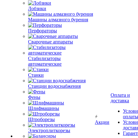
Лобзики
Машины алмазного бурения
Перфораторы
Сварочные аппараты
Стабилизаторы
автоматические
Станки
Станции водоснабжения
Оплата и
Фены
доставка
Шлифмашины
Услови
оплат
Штроборезы
Акции
Услови
достав
Электроплиткорезы
Гарант