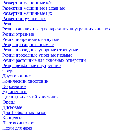
Развертки машинные к/х
Развертки машинные насадные
Развертки машинные ц/х
Развертки ручные ц/х
Резцы
Резцы канавочные для нарезания внутренних канавок
Резцы отрезные
Резцы подрезные отогнутые
Резцы проходные прямые
Резцы проходные упорные отогнутые
Резцы проходные упорные прямые
Резцы расточные для сквозных отверстий
Резцы резьбовые внутренние
Сверла
Двусторонние
Конический хвостовик
Корончатые
Удлиненные
Цилиндрический хвостовик
Фрезы
Дисковые
Для Т-образных пазов
Концевые
Ласточкин хвост
Ножи для фрез