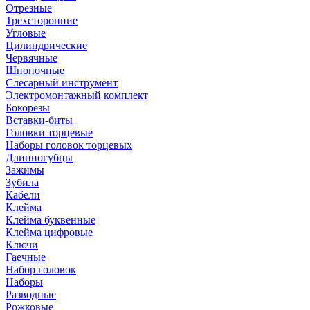
Отрезные
Трехсторонние
Угловые
Цилиндрические
Червячные
Шпоночные
Слесарный инструмент
Электромонтажный комплект
Бокорезы
Вставки-биты
Головки торцевые
Наборы головок торцевых
Длинногубцы
Зажимы
Зубила
Кабели
Клейма
Клейма буквенные
Клейма цифровые
Ключи
Гаечные
Набор головок
Наборы
Разводные
Рожковые