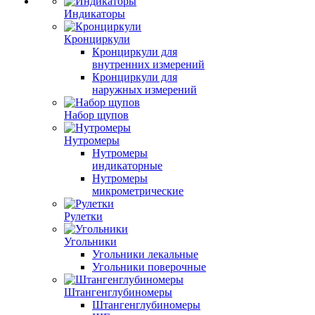
Индикаторы
Кронциркули
Кронциркули для
внутренних измерений
Кронциркули для
наружных измерений
Набор щупов
Нутромеры
Нутромеры
индикаторные
Нутромеры
микрометрические
Рулетки
Угольники
Угольники лекальные
Угольники поверочные
Штангенглубиномеры
Штангенглубиномеры