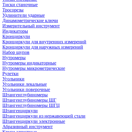
Тиски станочные
Тросорезы
Удлинители ударные
Динамометрические ключи
Измерительный инструмент
Индикаторы
Кронциркули
Кронциркули для внутренних измерений
Кронциркули для наружных измерений
Набор щупов
Нутромеры
Нутромеры индикаторные
Нутромеры микрометрические
Рулетки
Угольники
Угольники лекальные
Угольники поверочные
Штангенглубиномеры
Штангенглубиномеры ШГ
Штангенглубиномеры ШГЦ
Штангенциркули
Штангенциркули из нержавеющей стали
Штангенциркули электронные
Абразивный инструмент
Круги зачистные