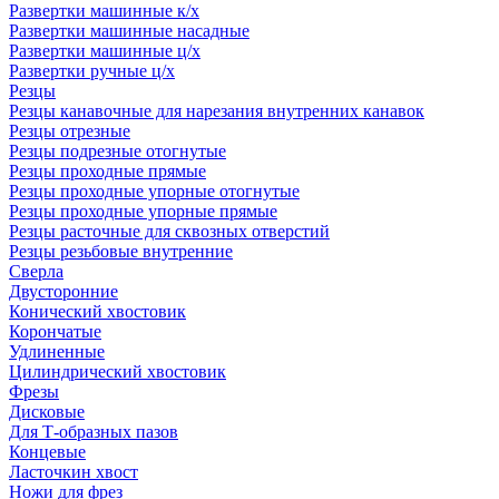
Развертки машинные к/х
Развертки машинные насадные
Развертки машинные ц/х
Развертки ручные ц/х
Резцы
Резцы канавочные для нарезания внутренних канавок
Резцы отрезные
Резцы подрезные отогнутые
Резцы проходные прямые
Резцы проходные упорные отогнутые
Резцы проходные упорные прямые
Резцы расточные для сквозных отверстий
Резцы резьбовые внутренние
Сверла
Двусторонние
Конический хвостовик
Корончатые
Удлиненные
Цилиндрический хвостовик
Фрезы
Дисковые
Для Т-образных пазов
Концевые
Ласточкин хвост
Ножи для фрез