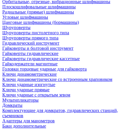
Орбитальные, отрезные, вибрационные шлифмашины
Плоскошлифовальные шлифмашины
Радиальные (прямые) шлифмашины
Угловые шлифмашины
Цанговые шлифмашины (бормашины)
Шуруповерты
Шуруповерты пистолетного типа
Шуруповерты прямого типа
Гидравлический инструмент
Гайковерты и болтовой инструмент
Гайковерты гидравлические
Гайковерты гидравлические кассетные
Гайкодержатели магнитные
Головки торцевые ударные для гайковерта
Ключи динамометрические
Ключи динамометрические со встроенным храповиком
Ключи ударные изогнутые
Ключи ударные прямые
Ключи ударные с открытым зевом
Мультипликаторы
Домкраты
Комплектующие для домкратов, гидравлических станций,
съемников
Адаптеры для манометров
Баки дополнительные