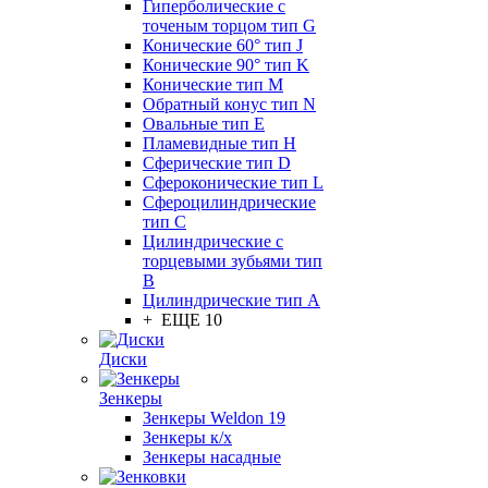
Гиперболические с
точеным торцом тип G
Конические 60° тип J
Конические 90° тип K
Конические тип M
Обратный конус тип N
Овальные тип E
Пламевидные тип H
Сферические тип D
Сфероконические тип L
Сфероцилиндрические
тип C
Цилиндрические с
торцевыми зубьями тип
B
Цилиндрические тип А
+ ЕЩЕ 10
Диски
Зенкеры
Зенкеры Weldon 19
Зенкеры к/х
Зенкеры насадные