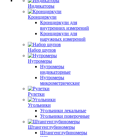
Индикаторы
Кронциркули
Кронциркули для
внутренних измерений
Кронциркули для
наружных измерений
Набор щупов
Нутромеры
Нутромеры
индикаторные
Нутромеры
микрометрические
Рулетки
Угольники
Угольники лекальные
Угольники поверочные
Штангенглубиномеры
Штангенглубиномеры