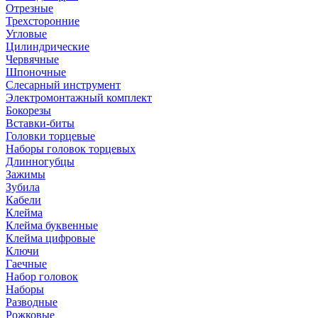
Отрезные
Трехсторонние
Угловые
Цилиндрические
Червячные
Шпоночные
Слесарный инструмент
Электромонтажный комплект
Бокорезы
Вставки-биты
Головки торцевые
Наборы головок торцевых
Длинногубцы
Зажимы
Зубила
Кабели
Клейма
Клейма буквенные
Клейма цифровые
Ключи
Гаечные
Набор головок
Наборы
Разводные
Рожковые