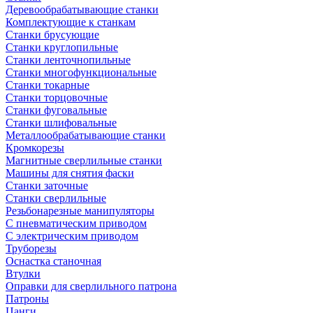
Деревообрабатывающие станки
Комплектующие к станкам
Станки брусующие
Станки круглопильные
Станки ленточнопильные
Станки многофункциональные
Станки токарные
Станки торцовочные
Станки фуговальные
Станки шлифовальные
Металлообрабатывающие станки
Кромкорезы
Магнитные сверлильные станки
Машины для снятия фаски
Станки заточные
Станки сверлильные
Резьбонарезные манипуляторы
С пневматическим приводом
С электрическим приводом
Труборезы
Оснастка станочная
Втулки
Оправки для сверлильного патрона
Патроны
Цанги