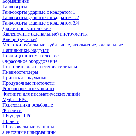
Бормашинки
Гайковерты
Гайковерты ударные с квадратом 1
Гайковерты ударные с квадратом 1/2
Гайковерты ударные с квадратом 3/4
Дрели пневматические
Заклепочные (клепальные) инструменты
Клещи (кусачки)
Молотки рубильные, зубильные, игольчатые, клепальные
Напильники, надфили
Ножницы пневматические
Окрасочное оборудование
Пистолеты для нанесения силикона
Пневмостеплеры
Присоски вакуумные
Продувочные пистолеты
Резьбонарезные машины
Фитинги для пневматических линий
Муфты БРС
Переходники резьбовые
Фитинги
Штуцеры БРС
Шланги
Шлифовальные машины
Ленточные шлифмашины