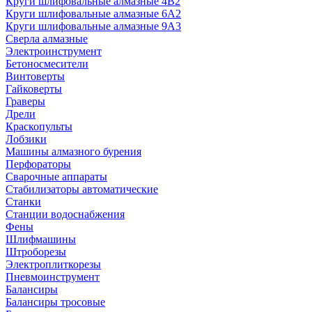
Круги шлифовальные алмазные 4В2
Круги шлифовальные алмазные 6A2
Круги шлифовальные алмазные 9А3
Сверла алмазные
Электроинструмент
Бетоносмесители
Винтоверты
Гайковерты
Граверы
Дрели
Краскопульты
Лобзики
Машины алмазного бурения
Перфораторы
Сварочные аппараты
Стабилизаторы автоматические
Станки
Станции водоснабжения
Фены
Шлифмашины
Штроборезы
Электроплиткорезы
Пневмоинструмент
Балансиры
Балансиры тросовые