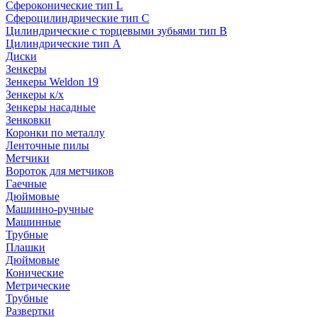
Сфероконические тип L
Сфероцилиндрические тип C
Цилиндрические с торцевыми зубьями тип B
Цилиндрические тип А
Диски
Зенкеры
Зенкеры Weldon 19
Зенкеры к/х
Зенкеры насадные
Зенковки
Коронки по металлу
Ленточные пилы
Метчики
Вороток для метчиков
Гаечные
Дюймовые
Машинно-ручные
Машинные
Трубные
Плашки
Дюймовые
Конические
Метрические
Трубные
Развертки