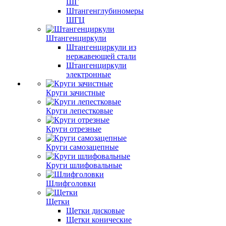
ШГ
Штангенглубиномеры
ШГЦ
Штангенциркули
Штангенциркули из
нержавеющей стали
Штангенциркули
электронные
Круги зачистные
Круги лепестковые
Круги отрезные
Круги самозацепные
Круги шлифовальные
Шлифголовки
Щетки
Щетки дисковые
Щетки конические