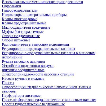
Вспомогательные механические принадлежности
Гидрозамки
Гидрораспределители
Индикаторы и измерительные приборы
Краны многоходовые
Краны предохранительные
Маслоохладители воздушные
Муфты быстроразъемные
Опоры поддомкратные
Опоры штоковые
Распределители в выносном исполнении
Регулировочно-предохранительные клапаны
Регулировочно-предохранительные клапаны в выносном
исполнении
Рукава высокого давления
Устройства подготовки воздуха
Фитинги соединительные
Электропринадлежности насосных станций
Насосы ручные и ножные
Прессы
Опрессовщики гидравлические наконечников, гильз и
зажимов
Перфораторы листовые
Пресс-перфораторы гидравлические с выносным насосом
Прессы гидравлические вертикальные