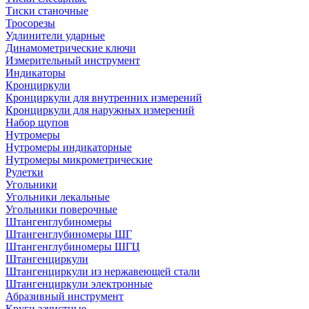
Тиски станочные
Тросорезы
Удлинители ударные
Динамометрические ключи
Измерительный инструмент
Индикаторы
Кронциркули
Кронциркули для внутренних измерений
Кронциркули для наружных измерений
Набор щупов
Нутромеры
Нутромеры индикаторные
Нутромеры микрометрические
Рулетки
Угольники
Угольники лекальные
Угольники поверочные
Штангенглубиномеры
Штангенглубиномеры ШГ
Штангенглубиномеры ШГЦ
Штангенциркули
Штангенциркули из нержавеющей стали
Штангенциркули электронные
Абразивный инструмент
Круги зачистные