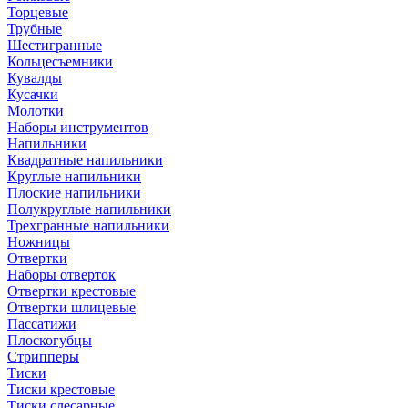
Торцевые
Трубные
Шестигранные
Кольцесъемники
Кувалды
Кусачки
Молотки
Наборы инструментов
Напильники
Квадратные напильники
Круглые напильники
Плоские напильники
Полукруглые напильники
Трехгранные напильники
Ножницы
Отвертки
Наборы отверток
Отвертки крестовые
Отвертки шлицевые
Пассатижи
Плоскогубцы
Стрипперы
Тиски
Тиски крестовые
Тиски слесарные