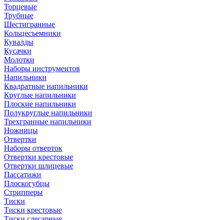
Торцевые
Трубные
Шестигранные
Кольцесъемники
Кувалды
Кусачки
Молотки
Наборы инструментов
Напильники
Квадратные напильники
Круглые напильники
Плоские напильники
Полукруглые напильники
Трехгранные напильники
Ножницы
Отвертки
Наборы отверток
Отвертки крестовые
Отвертки шлицевые
Пассатижи
Плоскогубцы
Стрипперы
Тиски
Тиски крестовые
Тиски слесарные