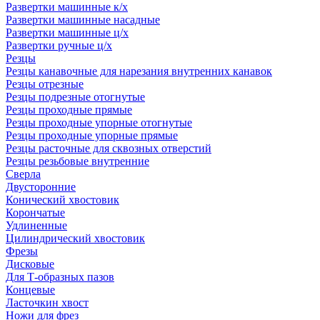
Развертки машинные к/х
Развертки машинные насадные
Развертки машинные ц/х
Развертки ручные ц/х
Резцы
Резцы канавочные для нарезания внутренних канавок
Резцы отрезные
Резцы подрезные отогнутые
Резцы проходные прямые
Резцы проходные упорные отогнутые
Резцы проходные упорные прямые
Резцы расточные для сквозных отверстий
Резцы резьбовые внутренние
Сверла
Двусторонние
Конический хвостовик
Корончатые
Удлиненные
Цилиндрический хвостовик
Фрезы
Дисковые
Для Т-образных пазов
Концевые
Ласточкин хвост
Ножи для фрез