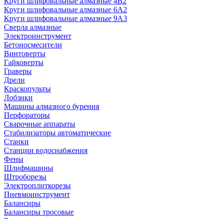
Круги шлифовальные алмазные 4В2
Круги шлифовальные алмазные 6A2
Круги шлифовальные алмазные 9А3
Сверла алмазные
Электроинструмент
Бетоносмесители
Винтоверты
Гайковерты
Граверы
Дрели
Краскопульты
Лобзики
Машины алмазного бурения
Перфораторы
Сварочные аппараты
Стабилизаторы автоматические
Станки
Станции водоснабжения
Фены
Шлифмашины
Штроборезы
Электроплиткорезы
Пневмоинструмент
Балансиры
Балансиры тросовые