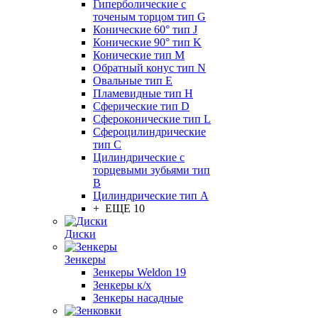
Гиперболические с
точеным торцом тип G
Конические 60° тип J
Конические 90° тип K
Конические тип M
Обратный конус тип N
Овальные тип E
Пламевидные тип H
Сферические тип D
Сфероконические тип L
Сфероцилиндрические
тип C
Цилиндрические с
торцевыми зубьями тип
B
Цилиндрические тип А
+ ЕЩЕ 10
Диски
Зенкеры
Зенкеры Weldon 19
Зенкеры к/х
Зенкеры насадные