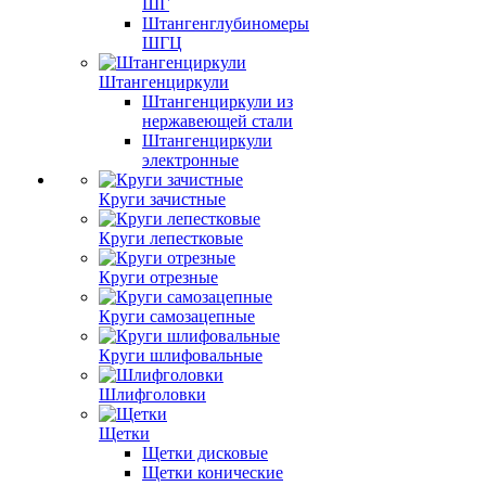
ШГ
Штангенглубиномеры
ШГЦ
Штангенциркули
Штангенциркули из
нержавеющей стали
Штангенциркули
электронные
Круги зачистные
Круги лепестковые
Круги отрезные
Круги самозацепные
Круги шлифовальные
Шлифголовки
Щетки
Щетки дисковые
Щетки конические