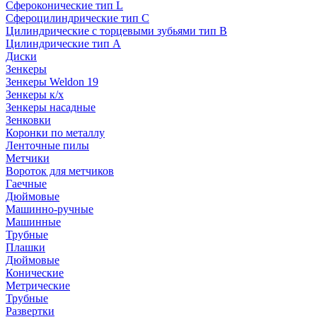
Сфероконические тип L
Сфероцилиндрические тип C
Цилиндрические с торцевыми зубьями тип B
Цилиндрические тип А
Диски
Зенкеры
Зенкеры Weldon 19
Зенкеры к/х
Зенкеры насадные
Зенковки
Коронки по металлу
Ленточные пилы
Метчики
Вороток для метчиков
Гаечные
Дюймовые
Машинно-ручные
Машинные
Трубные
Плашки
Дюймовые
Конические
Метрические
Трубные
Развертки