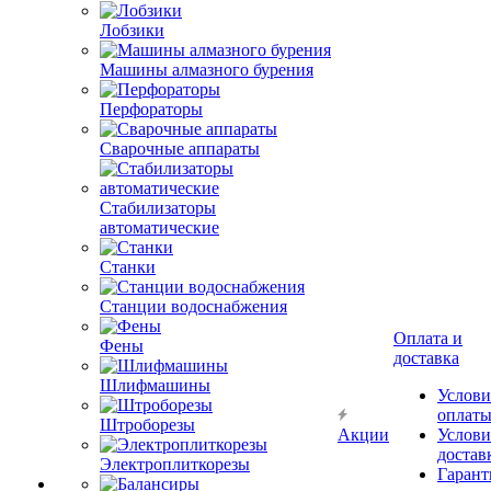
Лобзики
Машины алмазного бурения
Перфораторы
Сварочные аппараты
Стабилизаторы
автоматические
Станки
Станции водоснабжения
Оплата и
Фены
доставка
Шлифмашины
Услови
оплат
Штроборезы
Акции
Услови
достав
Электроплиткорезы
Гарант