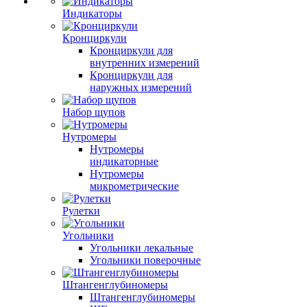
Индикаторы
Кронциркули
Кронциркули для
внутренних измерений
Кронциркули для
наружных измерений
Набор щупов
Нутромеры
Нутромеры
индикаторные
Нутромеры
микрометрические
Рулетки
Угольники
Угольники лекальные
Угольники поверочные
Штангенглубиномеры
Штангенглубиномеры