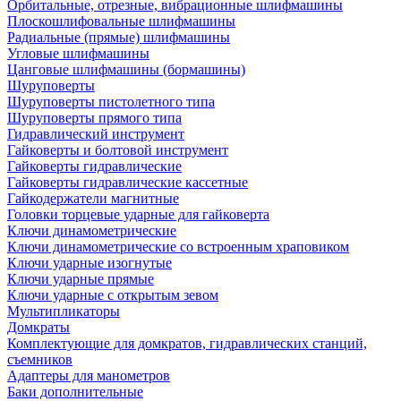
Орбитальные, отрезные, вибрационные шлифмашины
Плоскошлифовальные шлифмашины
Радиальные (прямые) шлифмашины
Угловые шлифмашины
Цанговые шлифмашины (бормашины)
Шуруповерты
Шуруповерты пистолетного типа
Шуруповерты прямого типа
Гидравлический инструмент
Гайковерты и болтовой инструмент
Гайковерты гидравлические
Гайковерты гидравлические кассетные
Гайкодержатели магнитные
Головки торцевые ударные для гайковерта
Ключи динамометрические
Ключи динамометрические со встроенным храповиком
Ключи ударные изогнутые
Ключи ударные прямые
Ключи ударные с открытым зевом
Мультипликаторы
Домкраты
Комплектующие для домкратов, гидравлических станций,
съемников
Адаптеры для манометров
Баки дополнительные