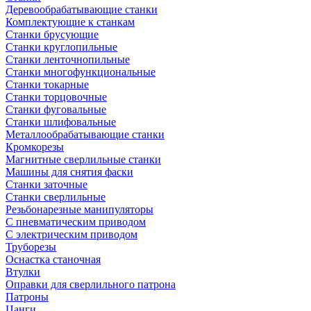
Деревообрабатывающие станки
Комплектующие к станкам
Станки брусующие
Станки круглопильные
Станки ленточнопильные
Станки многофункциональные
Станки токарные
Станки торцовочные
Станки фуговальные
Станки шлифовальные
Металлообрабатывающие станки
Кромкорезы
Магнитные сверлильные станки
Машины для снятия фаски
Станки заточные
Станки сверлильные
Резьбонарезные манипуляторы
С пневматическим приводом
С электрическим приводом
Труборезы
Оснастка станочная
Втулки
Оправки для сверлильного патрона
Патроны
Цанги