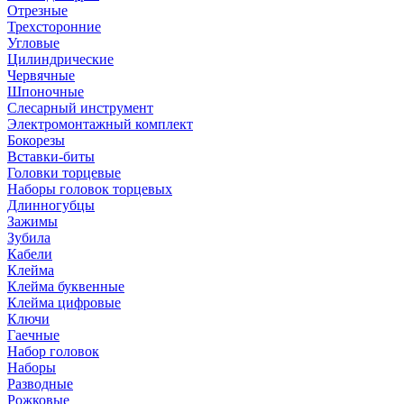
Отрезные
Трехсторонние
Угловые
Цилиндрические
Червячные
Шпоночные
Слесарный инструмент
Электромонтажный комплект
Бокорезы
Вставки-биты
Головки торцевые
Наборы головок торцевых
Длинногубцы
Зажимы
Зубила
Кабели
Клейма
Клейма буквенные
Клейма цифровые
Ключи
Гаечные
Набор головок
Наборы
Разводные
Рожковые