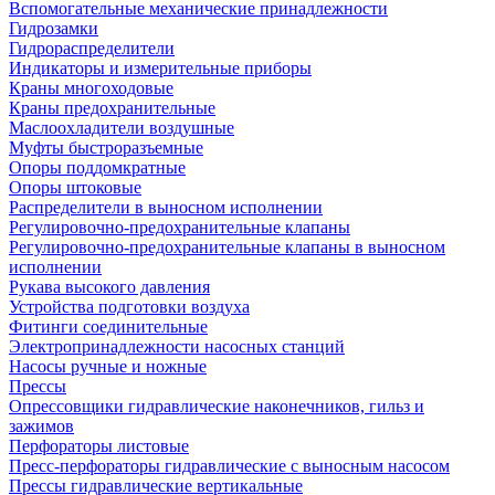
Вспомогательные механические принадлежности
Гидрозамки
Гидрораспределители
Индикаторы и измерительные приборы
Краны многоходовые
Краны предохранительные
Маслоохладители воздушные
Муфты быстроразъемные
Опоры поддомкратные
Опоры штоковые
Распределители в выносном исполнении
Регулировочно-предохранительные клапаны
Регулировочно-предохранительные клапаны в выносном
исполнении
Рукава высокого давления
Устройства подготовки воздуха
Фитинги соединительные
Электропринадлежности насосных станций
Насосы ручные и ножные
Прессы
Опрессовщики гидравлические наконечников, гильз и
зажимов
Перфораторы листовые
Пресс-перфораторы гидравлические с выносным насосом
Прессы гидравлические вертикальные