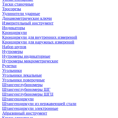
Тиски станочные
Тросорезы
Удлинители ударные
Динамометрические ключи
Измерительный инструмент
Индикаторы
Кронциркули
Кронциркули для внутренних измерений
Кронциркули для наружных измерений
Набор щупов
Нутромеры
Нутромеры индикаторные
Нутромеры микрометрические
Рулетки
Угольники
Угольники лекальные
Угольники поверочные
Штангенглубиномеры
Штангенглубиномеры ШГ
Штангенглубиномеры ШГЦ
Штангенциркули
Штангенциркули из нержавеющей стали
Штангенциркули электронные
Абразивный инструмент
Круги зачистные