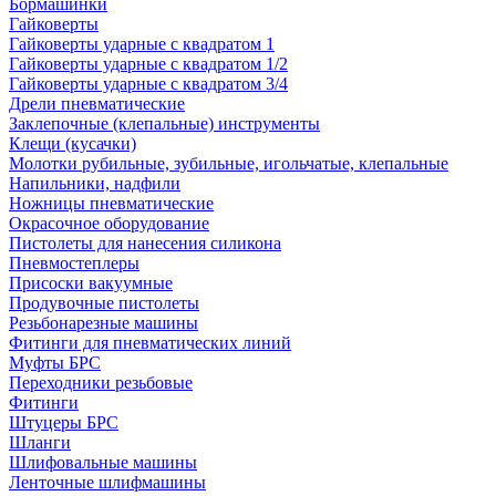
Бормашинки
Гайковерты
Гайковерты ударные с квадратом 1
Гайковерты ударные с квадратом 1/2
Гайковерты ударные с квадратом 3/4
Дрели пневматические
Заклепочные (клепальные) инструменты
Клещи (кусачки)
Молотки рубильные, зубильные, игольчатые, клепальные
Напильники, надфили
Ножницы пневматические
Окрасочное оборудование
Пистолеты для нанесения силикона
Пневмостеплеры
Присоски вакуумные
Продувочные пистолеты
Резьбонарезные машины
Фитинги для пневматических линий
Муфты БРС
Переходники резьбовые
Фитинги
Штуцеры БРС
Шланги
Шлифовальные машины
Ленточные шлифмашины