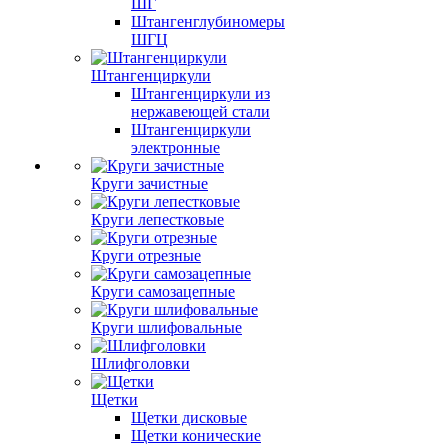
ШГ
Штангенглубиномеры
ШГЦ
Штангенциркули
Штангенциркули из
нержавеющей стали
Штангенциркули
электронные
Круги зачистные
Круги лепестковые
Круги отрезные
Круги самозацепные
Круги шлифовальные
Шлифголовки
Щетки
Щетки дисковые
Щетки конические