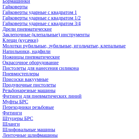
Бормашинки
Гайковерты
Гайковерты ударные с квадратом 1
Гайковерты ударные с квадратом 1/2
Гайковерты ударные с квадратом 3/4
Дрели пневматические
Заклепочные (клепальные) инструменты
Клещи (кусачки)
Молотки рубильные, зубильные, игольчатые, клепальные
Напильники, надфили
Ножницы пневматические
Окрасочное оборудование
Пистолеты для нанесения силикона
Пневмостеплеры
Присоски вакуумные
Продувочные пистолеты
Резьбонарезные машины
Фитинги для пневматических линий
Муфты БРС
Переходники резьбовые
Фитинги
Штуцеры БРС
Шланги
Шлифовальные машины
Ленточные шлифмашины