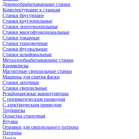
Деревообрабатывающие станки
Комплектующие к станкам
Станки брусующие
Станки круглопильные
Станки ленточнопильные
Станки многофункциональные
Станки токарные
Станки торцовочные
Станки фуговальные
Станки шлифовальные
Металлообрабатывающие станки
Кромкорезы
Магнитные сверлильные станки
Машины для снятия фаски
Станки заточные
Станки сверлильные
Резьбонарезные манипуляторы
С пневматическим приводом
С электрическим приводом
Труборезы
Оснастка станочная
Втулки
Оправки для сверлильного патрона
Патроны
Цанги