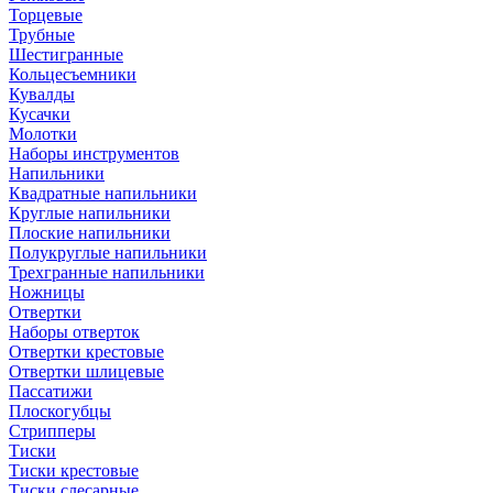
Торцевые
Трубные
Шестигранные
Кольцесъемники
Кувалды
Кусачки
Молотки
Наборы инструментов
Напильники
Квадратные напильники
Круглые напильники
Плоские напильники
Полукруглые напильники
Трехгранные напильники
Ножницы
Отвертки
Наборы отверток
Отвертки крестовые
Отвертки шлицевые
Пассатижи
Плоскогубцы
Стрипперы
Тиски
Тиски крестовые
Тиски слесарные