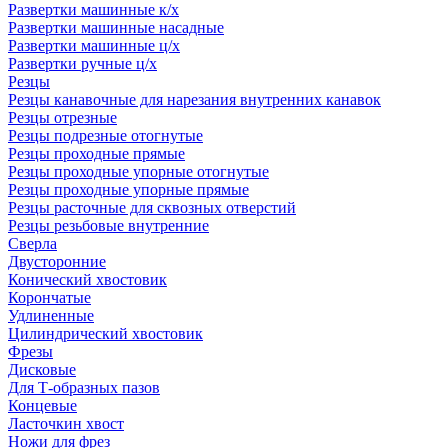
Развертки машинные к/х
Развертки машинные насадные
Развертки машинные ц/х
Развертки ручные ц/х
Резцы
Резцы канавочные для нарезания внутренних канавок
Резцы отрезные
Резцы подрезные отогнутые
Резцы проходные прямые
Резцы проходные упорные отогнутые
Резцы проходные упорные прямые
Резцы расточные для сквозных отверстий
Резцы резьбовые внутренние
Сверла
Двусторонние
Конический хвостовик
Корончатые
Удлиненные
Цилиндрический хвостовик
Фрезы
Дисковые
Для Т-образных пазов
Концевые
Ласточкин хвост
Ножи для фрез