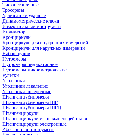
Тиски станочные
Тросорезы
Удлинители ударные
Динамометрические ключи
Измерительный инструмент
Индикаторы
Кронциркули
Кронциркули для внутренних измерений
Кронциркули для наружных измерений
Набор щупов
Нутромеры
Нутромеры индикаторные
Нутромеры микрометрические
Рулетки
Угольники
Угольники лекальные
Угольники поверочные
Штангенглубиномеры
Штангенглубиномеры ШГ
Штангенглубиномеры ШГЦ
Штангенциркули
Штангенциркули из нержавеющей стали
Штангенциркули электронные
Абразивный инструмент
Круги зачистные