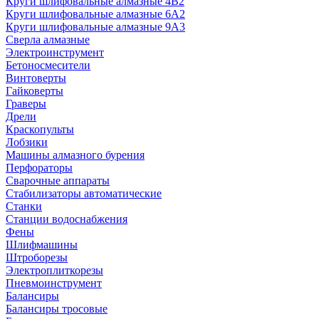
Круги шлифовальные алмазные 4В2
Круги шлифовальные алмазные 6A2
Круги шлифовальные алмазные 9А3
Сверла алмазные
Электроинструмент
Бетоносмесители
Винтоверты
Гайковерты
Граверы
Дрели
Краскопульты
Лобзики
Машины алмазного бурения
Перфораторы
Сварочные аппараты
Стабилизаторы автоматические
Станки
Станции водоснабжения
Фены
Шлифмашины
Штроборезы
Электроплиткорезы
Пневмоинструмент
Балансиры
Балансиры тросовые