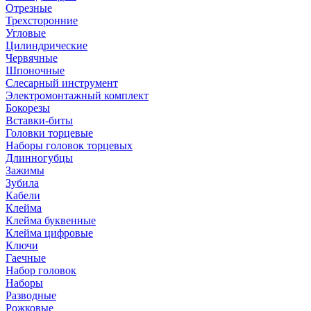
Отрезные
Трехсторонние
Угловые
Цилиндрические
Червячные
Шпоночные
Слесарный инструмент
Электромонтажный комплект
Бокорезы
Вставки-биты
Головки торцевые
Наборы головок торцевых
Длинногубцы
Зажимы
Зубила
Кабели
Клейма
Клейма буквенные
Клейма цифровые
Ключи
Гаечные
Набор головок
Наборы
Разводные
Рожковые