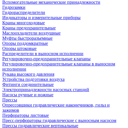
Вспомогательные механические принадлежности
Гидрозамки
Гидрораспределители
Индикаторы и измерительные приборы
Краны многоходовые
Краны предохранительные
Маслоохладители воздушные
Муфты быстроразъемные
Опоры поддомкратные
Опоры штоковые
Распределители в выносном исполнении
Регулировочно-предохранительные клапаны
Регулировочно-предохранительные клапаны в выносном
исполнении
Рукава высокого давления
Устройства подготовки воздуха
Фитинги соединительные
Электропринадлежности насосных станций
Насосы ручные и ножные
Прессы
Опрессовщики гидравлические наконечников, гильз и
зажимов
Перфораторы листовые
Пресс-перфораторы гидравлические с выносным насосом
Прессы гидравлические вертикальные