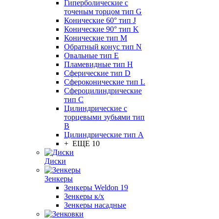
Гиперболические с
точеным торцом тип G
Конические 60° тип J
Конические 90° тип K
Конические тип M
Обратный конус тип N
Овальные тип E
Пламевидные тип H
Сферические тип D
Сфероконические тип L
Сфероцилиндрические
тип C
Цилиндрические с
торцевыми зубьями тип
B
Цилиндрические тип А
+ ЕЩЕ 10
Диски
Зенкеры
Зенкеры Weldon 19
Зенкеры к/х
Зенкеры насадные