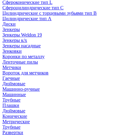
Сфероконические тип L
Сфероцилиндрические тип C
Цилиндрические с торцевыми зубьями тип B
Цилиндрические тип А
Диски
Зенкеры
Зенкеры Weldon 19
Зенкеры к/х
Зенкеры насадные
Зенковки
Коронки по металлу
Ленточные пилы
Метчики
Вороток для метчиков
Гаечные
Дюймовые
Машинно-ручные
Машинные
Трубные
Плашки
Дюймовые
Конические
Метрические
Трубные
Развертки