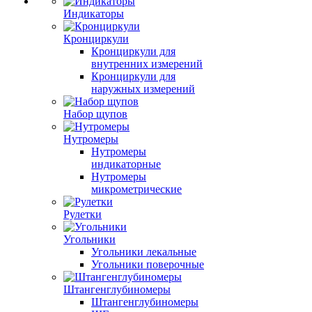
Индикаторы
Кронциркули
Кронциркули для
внутренних измерений
Кронциркули для
наружных измерений
Набор щупов
Нутромеры
Нутромеры
индикаторные
Нутромеры
микрометрические
Рулетки
Угольники
Угольники лекальные
Угольники поверочные
Штангенглубиномеры
Штангенглубиномеры