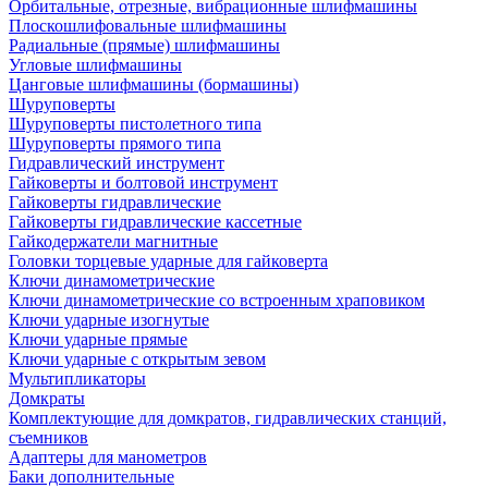
Орбитальные, отрезные, вибрационные шлифмашины
Плоскошлифовальные шлифмашины
Радиальные (прямые) шлифмашины
Угловые шлифмашины
Цанговые шлифмашины (бормашины)
Шуруповерты
Шуруповерты пистолетного типа
Шуруповерты прямого типа
Гидравлический инструмент
Гайковерты и болтовой инструмент
Гайковерты гидравлические
Гайковерты гидравлические кассетные
Гайкодержатели магнитные
Головки торцевые ударные для гайковерта
Ключи динамометрические
Ключи динамометрические со встроенным храповиком
Ключи ударные изогнутые
Ключи ударные прямые
Ключи ударные с открытым зевом
Мультипликаторы
Домкраты
Комплектующие для домкратов, гидравлических станций,
съемников
Адаптеры для манометров
Баки дополнительные