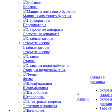
Лобзики
Машины алмазного бурения
Перфораторы
Сварочные аппараты
Стабилизаторы
автоматические
Станки
Станции водоснабжения
Оплата и
Фены
доставка
Шлифмашины
Услови
оплат
Штроборезы
Акции
Услови
достав
Электроплиткорезы
Гарант