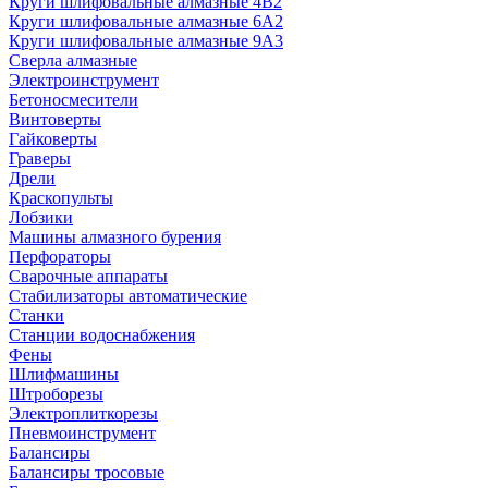
Круги шлифовальные алмазные 4В2
Круги шлифовальные алмазные 6A2
Круги шлифовальные алмазные 9А3
Сверла алмазные
Электроинструмент
Бетоносмесители
Винтоверты
Гайковерты
Граверы
Дрели
Краскопульты
Лобзики
Машины алмазного бурения
Перфораторы
Сварочные аппараты
Стабилизаторы автоматические
Станки
Станции водоснабжения
Фены
Шлифмашины
Штроборезы
Электроплиткорезы
Пневмоинструмент
Балансиры
Балансиры тросовые