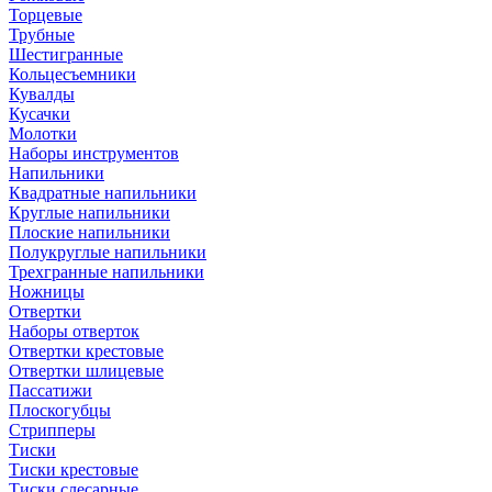
Торцевые
Трубные
Шестигранные
Кольцесъемники
Кувалды
Кусачки
Молотки
Наборы инструментов
Напильники
Квадратные напильники
Круглые напильники
Плоские напильники
Полукруглые напильники
Трехгранные напильники
Ножницы
Отвертки
Наборы отверток
Отвертки крестовые
Отвертки шлицевые
Пассатижи
Плоскогубцы
Стрипперы
Тиски
Тиски крестовые
Тиски слесарные