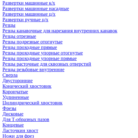
Развертки машинные к/х
Развертки машинные насадные
Развертки машинные ц/х
Развертки ручные ц/х
Резцы
Резцы канавочные для нарезания внутренних канавок
Резцы отрезные
Резцы подрезные отогнутые
Резцы проходные прямые
Резцы проходные упорные отогнутые
Резцы проходные упорные прямые
Резцы расточные для сквозных отверстий
Резцы резьбовые внутренние
Сверла
Двусторонние
Конический хвостовик
Корончатые
Удлиненные
Цилиндрический хвостовик
Фрезы
Дисковые
Для Т-образных пазов
Концевые
Ласточкин хвост
Ножи для фрез