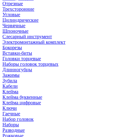
Отрезные
Трехсторонние
Угловые
Цилиндрические
Червячные
Шпоночные
Слесарный инструмент
Электромонтажный комплект
Бокорезы
Вставки-биты
Головки торцевые
Наборы головок торцевых
Длинногубцы
Зажимы
Зубила
Кабели
Клейма
Клейма буквенные
Клейма цифровые
Ключи
Гаечные
Набор головок
Наборы
Разводные
Рожковые