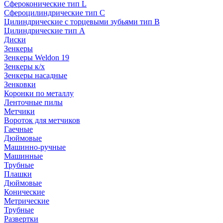
Сфероконические тип L
Сфероцилиндрические тип C
Цилиндрические с торцевыми зубьями тип B
Цилиндрические тип А
Диски
Зенкеры
Зенкеры Weldon 19
Зенкеры к/х
Зенкеры насадные
Зенковки
Коронки по металлу
Ленточные пилы
Метчики
Вороток для метчиков
Гаечные
Дюймовые
Машинно-ручные
Машинные
Трубные
Плашки
Дюймовые
Конические
Метрические
Трубные
Развертки