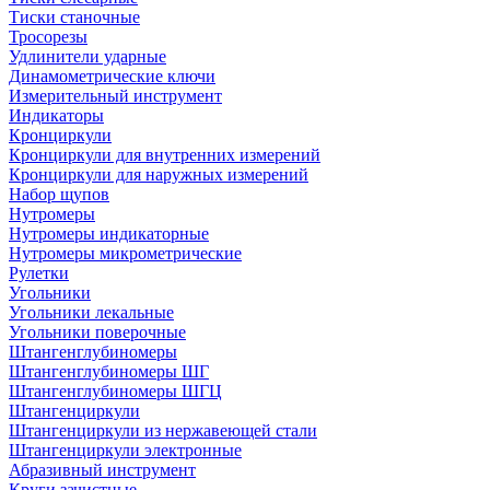
Тиски станочные
Тросорезы
Удлинители ударные
Динамометрические ключи
Измерительный инструмент
Индикаторы
Кронциркули
Кронциркули для внутренних измерений
Кронциркули для наружных измерений
Набор щупов
Нутромеры
Нутромеры индикаторные
Нутромеры микрометрические
Рулетки
Угольники
Угольники лекальные
Угольники поверочные
Штангенглубиномеры
Штангенглубиномеры ШГ
Штангенглубиномеры ШГЦ
Штангенциркули
Штангенциркули из нержавеющей стали
Штангенциркули электронные
Абразивный инструмент
Круги зачистные