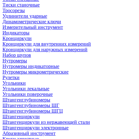
Тиски станочные
Тросорезы
Удлинители ударные
Динамометрические ключи
Измерительный инструмент
Индикаторы
Кронциркули
Кронциркули для внутренних измерений
Кронциркули для наружных измерений
Набор щупов
Нутромеры
Нутромеры индикаторные
Нутромеры микрометрические
Рулетки
Угольники
Угольники лекальные
Угольники поверочные
Штангенглубиномеры
Штангенглубиномеры ШГ
Штангенглубиномеры ШГЦ
Штангенциркули
Штангенциркули из нержавеющей стали
Штангенциркули электронные
Абразивный инструмент
Круги зачистные