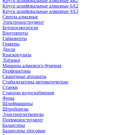
Круги шлифовальные алмазные 4В2
Круги шлифовальные алмазные 6A2
Круги шлифовальные алмазные 9А3
Сверла алмазные
Электроинструмент
Бетоносмесители
Винтоверты
Гайковерты
Граверы
Дрели
Краскопульты
Лобзики
Машины алмазного бурения
Перфораторы
Сварочные аппараты
Стабилизаторы автоматические
Станки
Станции водоснабжения
Фены
Шлифмашины
Штроборезы
Электроплиткорезы
Пневмоинструмент
Балансиры
Балансиры тросовые