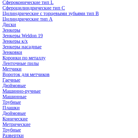
Сфероконические тип L
Сфероцилиндрические тип C
Цилиндрические с торцевыми зубьями тип B
Цилиндрические тип А
Диски
Зенкеры
Зенкеры Weldon 19
Зенкеры к/х
Зенкеры насадные
Зенковки
Коронки по металлу
Ленточные пилы
Метчики
Вороток для метчиков
Гаечные
Дюймовые
Машинно-ручные
Машинные
Трубные
Плашки
Дюймовые
Конические
Метрические
Трубные
Развертки