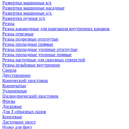
Развертки машинные к/х
Развертки машинные насадные
Развертки машинные ц/х
Развертки ручные ц/х
Резцы
Резцы канавочные для нарезания внутренних канавок
Резцы отрезные
Резцы подрезные отогнутые
Резцы проходные прямые
Резцы проходные упорные отогнутые
Резцы проходные упорные прямые
Резцы расточные для сквозных отверстий
Резцы резьбовые внутренние
Сверла
Двусторонние
Конический хвостовик
Корончатые
Удлиненные
Цилиндрический хвостовик
Фрезы
Дисковые
Для Т-образных пазов
Концевые
Ласточкин хвост
Ножи для фрез