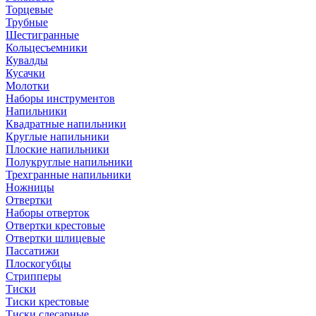
Торцевые
Трубные
Шестигранные
Кольцесъемники
Кувалды
Кусачки
Молотки
Наборы инструментов
Напильники
Квадратные напильники
Круглые напильники
Плоские напильники
Полукруглые напильники
Трехгранные напильники
Ножницы
Отвертки
Наборы отверток
Отвертки крестовые
Отвертки шлицевые
Пассатижи
Плоскогубцы
Стрипперы
Тиски
Тиски крестовые
Тиски слесарные