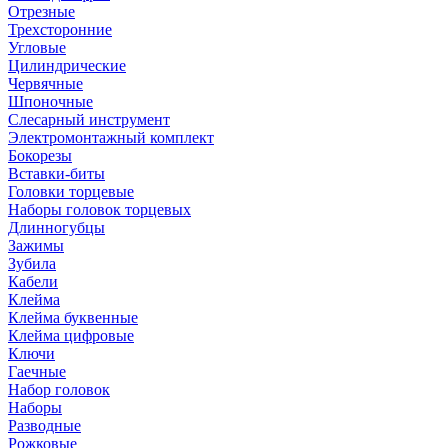
Отрезные
Трехсторонние
Угловые
Цилиндрические
Червячные
Шпоночные
Слесарный инструмент
Электромонтажный комплект
Бокорезы
Вставки-биты
Головки торцевые
Наборы головок торцевых
Длинногубцы
Зажимы
Зубила
Кабели
Клейма
Клейма буквенные
Клейма цифровые
Ключи
Гаечные
Набор головок
Наборы
Разводные
Рожковые