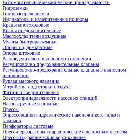
Вспомогательные механические принадлежности
Гидрозамки
Гидрораспределители
Индикаторы и измерительные приборы
Краны многоходовые
Краны предохранительные
Маслоохладители воздушные
Муфты быстроразъемные
Опоры поддомкратные
Опоры штоковые
Распределители в выносном исполнении
Регулировочно-предохранительные клапаны
Регулировочно-предохранительные клапаны в выносном
исполнении
Рукава высокого давления
Устройства подготовки воздуха
Фитинги соединительные
Электропринадлежности насосных станций
Насосы ручные и ножные
Прессы
Опрессовщики гидравлические наконечников, гильз и
зажимов
Перфораторы листовые
Пресс-перфораторы гидравлические с выносным насосом
Прессы гидравлические вертикальные