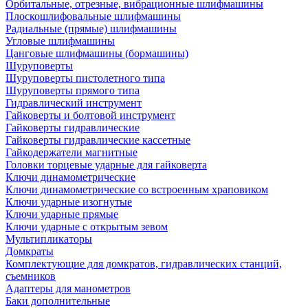
Орбитальные, отрезные, вибрационные шлифмашины
Плоскошлифовальные шлифмашины
Радиальные (прямые) шлифмашины
Угловые шлифмашины
Цанговые шлифмашины (бормашины)
Шуруповерты
Шуруповерты пистолетного типа
Шуруповерты прямого типа
Гидравлический инструмент
Гайковерты и болтовой инструмент
Гайковерты гидравлические
Гайковерты гидравлические кассетные
Гайкодержатели магнитные
Головки торцевые ударные для гайковерта
Ключи динамометрические
Ключи динамометрические со встроенным храповиком
Ключи ударные изогнутые
Ключи ударные прямые
Ключи ударные с открытым зевом
Мультипликаторы
Домкраты
Комплектующие для домкратов, гидравлических станций,
съемников
Адаптеры для манометров
Баки дополнительные