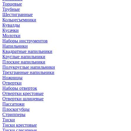
Торцевые
Трубные
Шестигранные
Кольцесъемники
Кувалды
Кусачки
Молотки
Наборы инструментов
Напильники
Квадратные напильники
Круглые напильники
Плоские напильники
Полукруглые напильники
Трехгранные напильники
Ножницы
Отвертки
Наборы отверток
Отвертки крестовые
Отвертки шлицевые
Пассатижи
Плоскогубцы
Стрипперы
Тиски
Тиски крестовые
Тиски слесарные