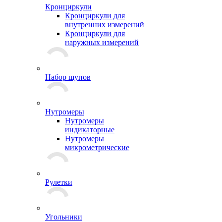
Кронциркули
Кронциркули для
внутренних измерений
Кронциркули для
наружных измерений
Набор щупов
Нутромеры
Нутромеры
индикаторные
Нутромеры
микрометрические
Рулетки
Угольники