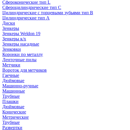
Сфероконические тип L
Сфероцилиндрические тип C
Цилиндрические с торцевыми зубьями тип B
Цилиндрические тип А
Диски
Зенкеры
Зенкеры Weldon 19
Зенкеры к/х
Зенкеры насадные
Зенковки
Коронки по металлу
Ленточные пилы
Метчики
Вороток для метчиков
Гаечные
Дюймовые
Машинно-ручные
Машинные
Трубные
Плашки
Дюймовые
Конические
Метрические
Трубные
Развертки