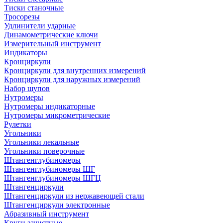
Тиски станочные
Тросорезы
Удлинители ударные
Динамометрические ключи
Измерительный инструмент
Индикаторы
Кронциркули
Кронциркули для внутренних измерений
Кронциркули для наружных измерений
Набор щупов
Нутромеры
Нутромеры индикаторные
Нутромеры микрометрические
Рулетки
Угольники
Угольники лекальные
Угольники поверочные
Штангенглубиномеры
Штангенглубиномеры ШГ
Штангенглубиномеры ШГЦ
Штангенциркули
Штангенциркули из нержавеющей стали
Штангенциркули электронные
Абразивный инструмент
Круги зачистные