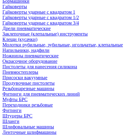
Бормашинки
Гайковерты
Гайковерты ударные с квадратом 1
Гайковерты ударные с квадратом 1/2
Гайковерты ударные с квадратом 3/4
Дрели пневматические
Заклепочные (клепальные) инструменты
Клещи (кусачки)
Молотки рубильные, зубильные, игольчатые, клепальные
Напильники, надфили
Ножницы пневматические
Окрасочное оборудование
Пистолеты для нанесения силикона
Пневмостеплеры
Присоски вакуумные
Продувочные пистолеты
Резьбонарезные машины
Фитинги для пневматических линий
Муфты БРС
Переходники резьбовые
Фитинги
Штуцеры БРС
Шланги
Шлифовальные машины
Ленточные шлифмашины