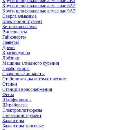
Круги шлифовальные алмазные 4В2
Круги шлифовальные алмазные 6A2
Круги шлифовальные алмазные 9А3
Сверла алмазные
Электроинструмент
Бетоносмесители
Винтоверты
Гайковерты
Граверы
Дрели
Краскопульты
Лобзики
Машины алмазного бурения
Перфораторы
Сварочные аппараты
Стабилизаторы автоматические
Станки
Станции водоснабжения
Фены
Шлифмашины
Штроборезы
Электроплиткорезы
Пневмоинструмент
Балансиры
Балансиры тросовые