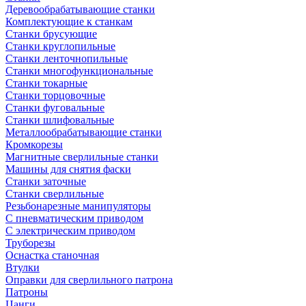
Деревообрабатывающие станки
Комплектующие к станкам
Станки брусующие
Станки круглопильные
Станки ленточнопильные
Станки многофункциональные
Станки токарные
Станки торцовочные
Станки фуговальные
Станки шлифовальные
Металлообрабатывающие станки
Кромкорезы
Магнитные сверлильные станки
Машины для снятия фаски
Станки заточные
Станки сверлильные
Резьбонарезные манипуляторы
С пневматическим приводом
С электрическим приводом
Труборезы
Оснастка станочная
Втулки
Оправки для сверлильного патрона
Патроны
Цанги