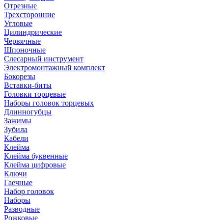
Отрезные
Трехсторонние
Угловые
Цилиндрические
Червячные
Шпоночные
Слесарный инструмент
Электромонтажный комплект
Бокорезы
Вставки-биты
Головки торцевые
Наборы головок торцевых
Длинногубцы
Зажимы
Зубила
Кабели
Клейма
Клейма буквенные
Клейма цифровые
Ключи
Гаечные
Набор головок
Наборы
Разводные
Рожковые