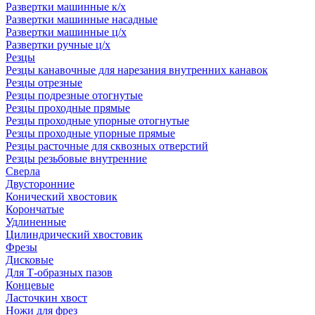
Развертки машинные к/х
Развертки машинные насадные
Развертки машинные ц/х
Развертки ручные ц/х
Резцы
Резцы канавочные для нарезания внутренних канавок
Резцы отрезные
Резцы подрезные отогнутые
Резцы проходные прямые
Резцы проходные упорные отогнутые
Резцы проходные упорные прямые
Резцы расточные для сквозных отверстий
Резцы резьбовые внутренние
Сверла
Двусторонние
Конический хвостовик
Корончатые
Удлиненные
Цилиндрический хвостовик
Фрезы
Дисковые
Для Т-образных пазов
Концевые
Ласточкин хвост
Ножи для фрез