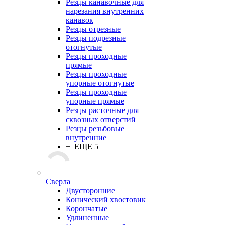
Резцы канавочные для
нарезания внутренних
канавок
Резцы отрезные
Резцы подрезные
отогнутые
Резцы проходные
прямые
Резцы проходные
упорные отогнутые
Резцы проходные
упорные прямые
Резцы расточные для
сквозных отверстий
Резцы резьбовые
внутренние
+ ЕЩЕ 5
Сверла
Двусторонние
Конический хвостовик
Корончатые
Удлиненные