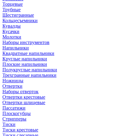
Торцевые
Трубные
Шестигранные
Кольцесъемники
Кувалды
Кусачки
Молотки
Наборы инструментов
Напильники
Квадратные напильники
Круглые напильники
Плоские напильники
Полукруглые напильники
Трехгранные напильники
Ножницы
Отвертки
Наборы отверток
Отвертки крестовые
Отвертки шлицевые
Пассатижи
Плоскогубцы
Стрипперы
Тиски
Тиски крестовые
Тиски слесарные