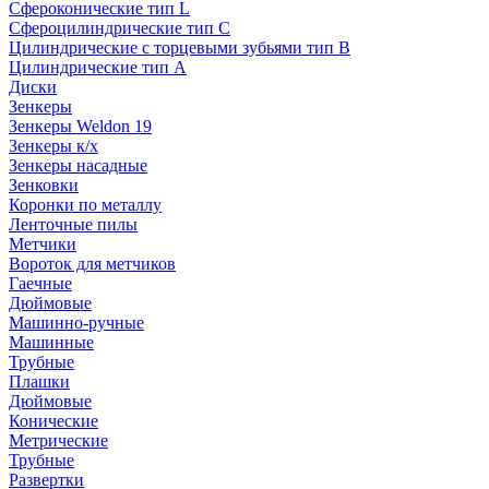
Сфероконические тип L
Сфероцилиндрические тип C
Цилиндрические с торцевыми зубьями тип B
Цилиндрические тип А
Диски
Зенкеры
Зенкеры Weldon 19
Зенкеры к/х
Зенкеры насадные
Зенковки
Коронки по металлу
Ленточные пилы
Метчики
Вороток для метчиков
Гаечные
Дюймовые
Машинно-ручные
Машинные
Трубные
Плашки
Дюймовые
Конические
Метрические
Трубные
Развертки