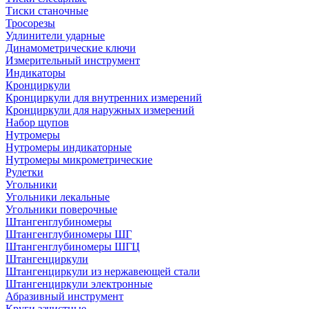
Тиски станочные
Тросорезы
Удлинители ударные
Динамометрические ключи
Измерительный инструмент
Индикаторы
Кронциркули
Кронциркули для внутренних измерений
Кронциркули для наружных измерений
Набор щупов
Нутромеры
Нутромеры индикаторные
Нутромеры микрометрические
Рулетки
Угольники
Угольники лекальные
Угольники поверочные
Штангенглубиномеры
Штангенглубиномеры ШГ
Штангенглубиномеры ШГЦ
Штангенциркули
Штангенциркули из нержавеющей стали
Штангенциркули электронные
Абразивный инструмент
Круги зачистные