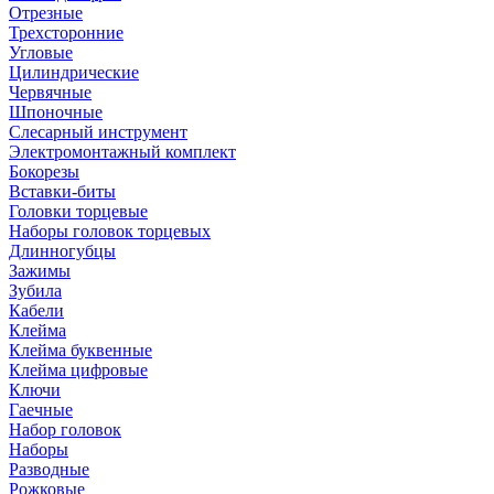
Отрезные
Трехсторонние
Угловые
Цилиндрические
Червячные
Шпоночные
Слесарный инструмент
Электромонтажный комплект
Бокорезы
Вставки-биты
Головки торцевые
Наборы головок торцевых
Длинногубцы
Зажимы
Зубила
Кабели
Клейма
Клейма буквенные
Клейма цифровые
Ключи
Гаечные
Набор головок
Наборы
Разводные
Рожковые