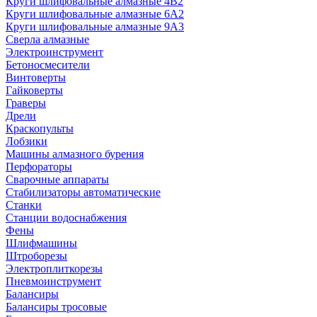
Круги шлифовальные алмазные 4В2
Круги шлифовальные алмазные 6A2
Круги шлифовальные алмазные 9А3
Сверла алмазные
Электроинструмент
Бетоносмесители
Винтоверты
Гайковерты
Граверы
Дрели
Краскопульты
Лобзики
Машины алмазного бурения
Перфораторы
Сварочные аппараты
Стабилизаторы автоматические
Станки
Станции водоснабжения
Фены
Шлифмашины
Штроборезы
Электроплиткорезы
Пневмоинструмент
Балансиры
Балансиры тросовые