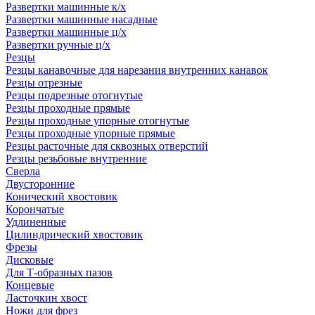
Развертки машинные к/х
Развертки машинные насадные
Развертки машинные ц/х
Развертки ручные ц/х
Резцы
Резцы канавочные для нарезания внутренних канавок
Резцы отрезные
Резцы подрезные отогнутые
Резцы проходные прямые
Резцы проходные упорные отогнутые
Резцы проходные упорные прямые
Резцы расточные для сквозных отверстий
Резцы резьбовые внутренние
Сверла
Двусторонние
Конический хвостовик
Корончатые
Удлиненные
Цилиндрический хвостовик
Фрезы
Дисковые
Для Т-образных пазов
Концевые
Ласточкин хвост
Ножи для фрез