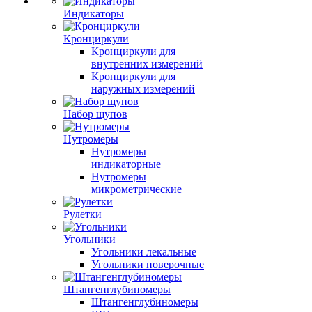
Индикаторы
Кронциркули
Кронциркули для
внутренних измерений
Кронциркули для
наружных измерений
Набор щупов
Нутромеры
Нутромеры
индикаторные
Нутромеры
микрометрические
Рулетки
Угольники
Угольники лекальные
Угольники поверочные
Штангенглубиномеры
Штангенглубиномеры