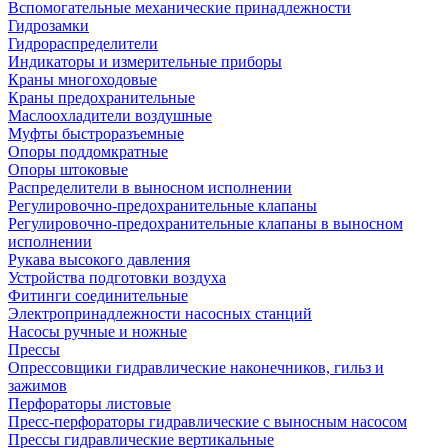
Вспомогательные механические принадлежности
Гидрозамки
Гидрораспределители
Индикаторы и измерительные приборы
Краны многоходовые
Краны предохранительные
Маслоохладители воздушные
Муфты быстроразъемные
Опоры поддомкратные
Опоры штоковые
Распределители в выносном исполнении
Регулировочно-предохранительные клапаны
Регулировочно-предохранительные клапаны в выносном
исполнении
Рукава высокого давления
Устройства подготовки воздуха
Фитинги соединительные
Электропринадлежности насосных станций
Насосы ручные и ножные
Прессы
Опрессовщики гидравлические наконечников, гильз и
зажимов
Перфораторы листовые
Пресс-перфораторы гидравлические с выносным насосом
Прессы гидравлические вертикальные