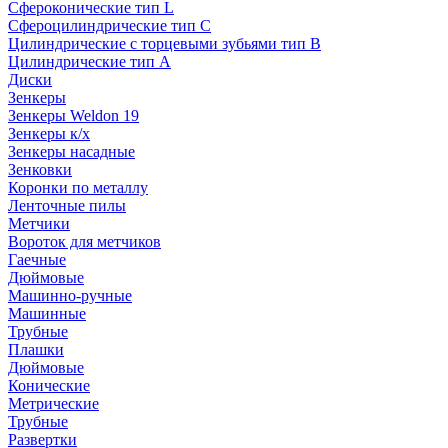
Сфероконические тип L
Сфероцилиндрические тип C
Цилиндрические с торцевыми зубьями тип B
Цилиндрические тип А
Диски
Зенкеры
Зенкеры Weldon 19
Зенкеры к/х
Зенкеры насадные
Зенковки
Коронки по металлу
Ленточные пилы
Метчики
Вороток для метчиков
Гаечные
Дюймовые
Машинно-ручные
Машинные
Трубные
Плашки
Дюймовые
Конические
Метрические
Трубные
Развертки