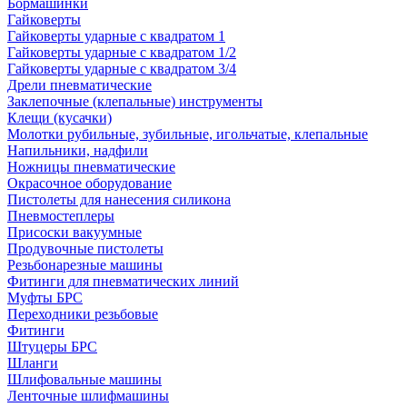
Бормашинки
Гайковерты
Гайковерты ударные с квадратом 1
Гайковерты ударные с квадратом 1/2
Гайковерты ударные с квадратом 3/4
Дрели пневматические
Заклепочные (клепальные) инструменты
Клещи (кусачки)
Молотки рубильные, зубильные, игольчатые, клепальные
Напильники, надфили
Ножницы пневматические
Окрасочное оборудование
Пистолеты для нанесения силикона
Пневмостеплеры
Присоски вакуумные
Продувочные пистолеты
Резьбонарезные машины
Фитинги для пневматических линий
Муфты БРС
Переходники резьбовые
Фитинги
Штуцеры БРС
Шланги
Шлифовальные машины
Ленточные шлифмашины