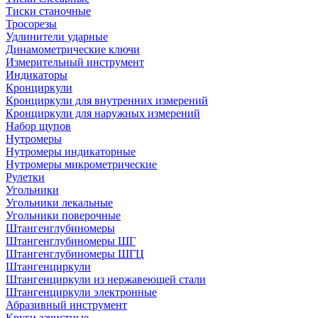
Тиски станочные
Тросорезы
Удлинители ударные
Динамометрические ключи
Измерительный инструмент
Индикаторы
Кронциркули
Кронциркули для внутренних измерений
Кронциркули для наружных измерений
Набор щупов
Нутромеры
Нутромеры индикаторные
Нутромеры микрометрические
Рулетки
Угольники
Угольники лекальные
Угольники поверочные
Штангенглубиномеры
Штангенглубиномеры ШГ
Штангенглубиномеры ШГЦ
Штангенциркули
Штангенциркули из нержавеющей стали
Штангенциркули электронные
Абразивный инструмент
Круги зачистные