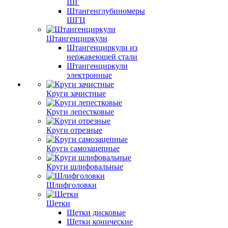
ШГ
Штангенглубиномеры
ШГЦ
Штангенциркули
Штангенциркули из
нержавеющей стали
Штангенциркули
электронные
Круги зачистные
Круги лепестковые
Круги отрезные
Круги самозацепные
Круги шлифовальные
Шлифголовки
Щетки
Щетки дисковые
Щетки конические