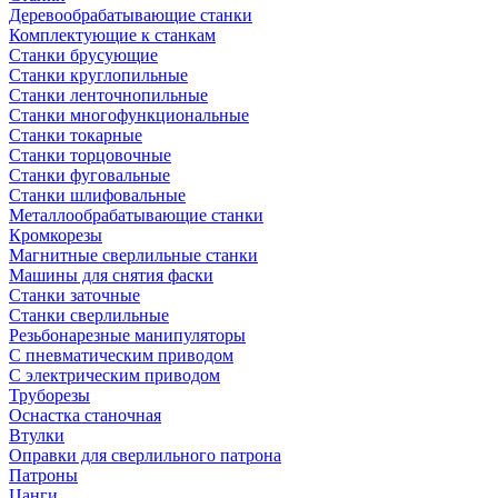
Деревообрабатывающие станки
Комплектующие к станкам
Станки брусующие
Станки круглопильные
Станки ленточнопильные
Станки многофункциональные
Станки токарные
Станки торцовочные
Станки фуговальные
Станки шлифовальные
Металлообрабатывающие станки
Кромкорезы
Магнитные сверлильные станки
Машины для снятия фаски
Станки заточные
Станки сверлильные
Резьбонарезные манипуляторы
С пневматическим приводом
С электрическим приводом
Труборезы
Оснастка станочная
Втулки
Оправки для сверлильного патрона
Патроны
Цанги