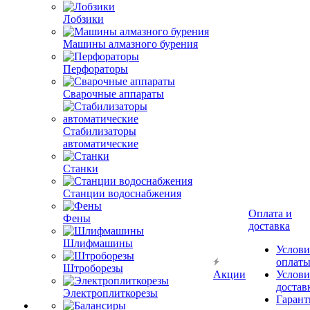
Лобзики
Машины алмазного бурения
Перфораторы
Сварочные аппараты
Стабилизаторы
автоматические
Станки
Станции водоснабжения
Оплата и
Фены
доставка
Шлифмашины
Услови
оплат
Штроборезы
Акции
Услови
достав
Электроплиткорезы
Гарант