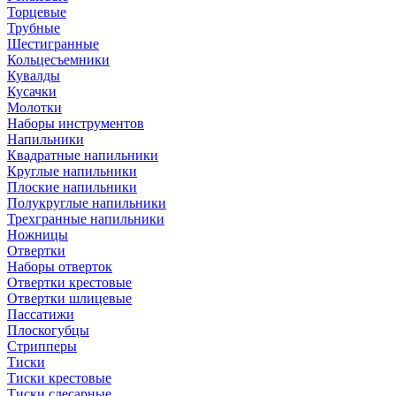
Торцевые
Трубные
Шестигранные
Кольцесъемники
Кувалды
Кусачки
Молотки
Наборы инструментов
Напильники
Квадратные напильники
Круглые напильники
Плоские напильники
Полукруглые напильники
Трехгранные напильники
Ножницы
Отвертки
Наборы отверток
Отвертки крестовые
Отвертки шлицевые
Пассатижи
Плоскогубцы
Стрипперы
Тиски
Тиски крестовые
Тиски слесарные