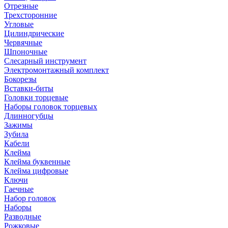
Отрезные
Трехсторонние
Угловые
Цилиндрические
Червячные
Шпоночные
Слесарный инструмент
Электромонтажный комплект
Бокорезы
Вставки-биты
Головки торцевые
Наборы головок торцевых
Длинногубцы
Зажимы
Зубила
Кабели
Клейма
Клейма буквенные
Клейма цифровые
Ключи
Гаечные
Набор головок
Наборы
Разводные
Рожковые