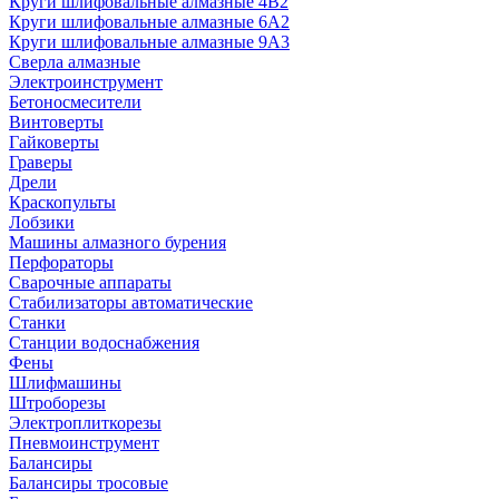
Круги шлифовальные алмазные 4В2
Круги шлифовальные алмазные 6A2
Круги шлифовальные алмазные 9А3
Сверла алмазные
Электроинструмент
Бетоносмесители
Винтоверты
Гайковерты
Граверы
Дрели
Краскопульты
Лобзики
Машины алмазного бурения
Перфораторы
Сварочные аппараты
Стабилизаторы автоматические
Станки
Станции водоснабжения
Фены
Шлифмашины
Штроборезы
Электроплиткорезы
Пневмоинструмент
Балансиры
Балансиры тросовые