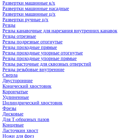
Развертки машинные к/х
Развертки машинные насадные
Развертки машинные ц/х
Развертки ручные ц/х
Резцы
Резцы канавочные для нарезания внутренних канавок
Резцы отрезные
Резцы подрезные отогнутые
Резцы проходные прямые
Резцы проходные упорные отогнутые
Резцы проходные упорные прямые
Резцы расточные для сквозных отверстий
Резцы резьбовые внутренние
Сверла
Двусторонние
Конический хвостовик
Корончатые
Удлиненные
Цилиндрический хвостовик
Фрезы
Дисковые
Для Т-образных пазов
Концевые
Ласточкин хвост
Ножи для фрез