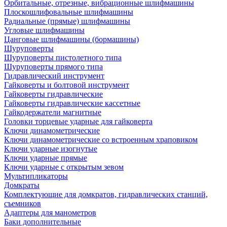
Орбитальные, отрезные, вибрационные шлифмашины
Плоскошлифовальные шлифмашины
Радиальные (прямые) шлифмашины
Угловые шлифмашины
Цанговые шлифмашины (бормашины)
Шуруповерты
Шуруповерты пистолетного типа
Шуруповерты прямого типа
Гидравлический инструмент
Гайковерты и болтовой инструмент
Гайковерты гидравлические
Гайковерты гидравлические кассетные
Гайкодержатели магнитные
Головки торцевые ударные для гайковерта
Ключи динамометрические
Ключи динамометрические со встроенным храповиком
Ключи ударные изогнутые
Ключи ударные прямые
Ключи ударные с открытым зевом
Мультипликаторы
Домкраты
Комплектующие для домкратов, гидравлических станций,
съемников
Адаптеры для манометров
Баки дополнительные