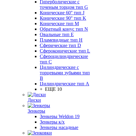
Гиперболические с
точеным торцом тип G
Конические 60° тип J
Конические 90° тип K
Конические тип M
Обратный конус тип N
Овальные тип E
Пламевидные тип H
Сферические тип D
Сфероконические тип L
Сфероцилиндрические
тип C
Цилиндрические с
торцевыми зубьями тип
B
Цилиндрические тип А
+ ЕЩЕ 10
Диски
Зенкеры
Зенкеры Weldon 19
Зенкеры к/х
Зенкеры насадные