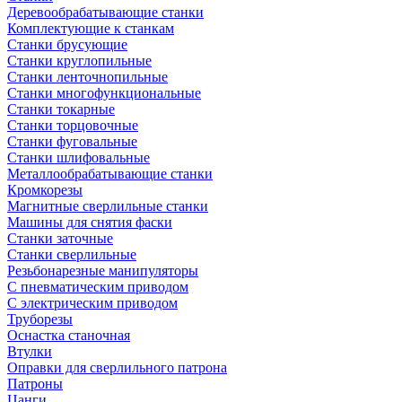
Деревообрабатывающие станки
Комплектующие к станкам
Станки брусующие
Станки круглопильные
Станки ленточнопильные
Станки многофункциональные
Станки токарные
Станки торцовочные
Станки фуговальные
Станки шлифовальные
Металлообрабатывающие станки
Кромкорезы
Магнитные сверлильные станки
Машины для снятия фаски
Станки заточные
Станки сверлильные
Резьбонарезные манипуляторы
С пневматическим приводом
С электрическим приводом
Труборезы
Оснастка станочная
Втулки
Оправки для сверлильного патрона
Патроны
Цанги