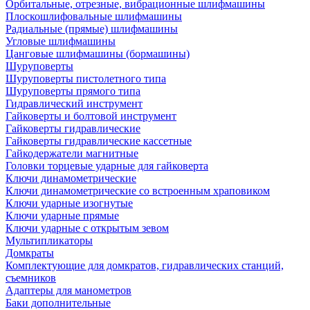
Орбитальные, отрезные, вибрационные шлифмашины
Плоскошлифовальные шлифмашины
Радиальные (прямые) шлифмашины
Угловые шлифмашины
Цанговые шлифмашины (бормашины)
Шуруповерты
Шуруповерты пистолетного типа
Шуруповерты прямого типа
Гидравлический инструмент
Гайковерты и болтовой инструмент
Гайковерты гидравлические
Гайковерты гидравлические кассетные
Гайкодержатели магнитные
Головки торцевые ударные для гайковерта
Ключи динамометрические
Ключи динамометрические со встроенным храповиком
Ключи ударные изогнутые
Ключи ударные прямые
Ключи ударные с открытым зевом
Мультипликаторы
Домкраты
Комплектующие для домкратов, гидравлических станций,
съемников
Адаптеры для манометров
Баки дополнительные