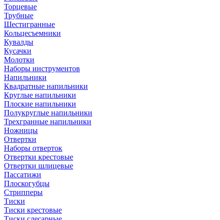
Торцевые
Трубные
Шестигранные
Кольцесъемники
Кувалды
Кусачки
Молотки
Наборы инструментов
Напильники
Квадратные напильники
Круглые напильники
Плоские напильники
Полукруглые напильники
Трехгранные напильники
Ножницы
Отвертки
Наборы отверток
Отвертки крестовые
Отвертки шлицевые
Пассатижи
Плоскогубцы
Стрипперы
Тиски
Тиски крестовые
Тиски слесарные