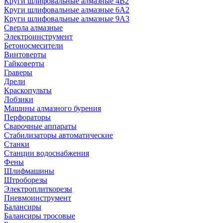
Круги шлифовальные алмазные 4В2
Круги шлифовальные алмазные 6A2
Круги шлифовальные алмазные 9А3
Сверла алмазные
Электроинструмент
Бетоносмесители
Винтоверты
Гайковерты
Граверы
Дрели
Краскопульты
Лобзики
Машины алмазного бурения
Перфораторы
Сварочные аппараты
Стабилизаторы автоматические
Станки
Станции водоснабжения
Фены
Шлифмашины
Штроборезы
Электроплиткорезы
Пневмоинструмент
Балансиры
Балансиры тросовые