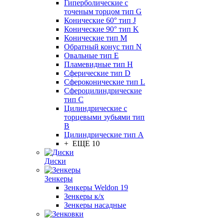
Гиперболические с
точеным торцом тип G
Конические 60° тип J
Конические 90° тип K
Конические тип M
Обратный конус тип N
Овальные тип E
Пламевидные тип H
Сферические тип D
Сфероконические тип L
Сфероцилиндрические
тип C
Цилиндрические с
торцевыми зубьями тип
B
Цилиндрические тип А
+ ЕЩЕ 10
Диски
Зенкеры
Зенкеры Weldon 19
Зенкеры к/х
Зенкеры насадные