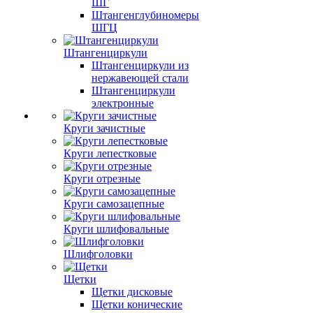
ШГ
Штангенглубиномеры
ШГЦ
Штангенциркули
Штангенциркули из
нержавеющей стали
Штангенциркули
электронные
Круги зачистные
Круги лепестковые
Круги отрезные
Круги самозацепные
Круги шлифовальные
Шлифголовки
Щетки
Щетки дисковые
Щетки конические