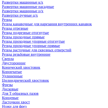
Развертки машинные к/х
Развертки машинные насадные
Развертки машинные ц/х
Развертки ручные ц/х
Резцы
Резцы канавочные для нарезания внутренних канавок
Резцы отрезные
Резцы подрезные отогнутые
Резцы проходные прямые
Резцы проходные упорные отогнутые
Резцы проходные упорные прямые
Резцы расточные для сквозных отверстий
Резцы резьбовые внутренние
Сверла
Двусторонние
Конический хвостовик
Корончатые
Удлиненные
Цилиндрический хвостовик
Фрезы
Дисковые
Для Т-образных пазов
Концевые
Ласточкин хвост
Ножи для фрез