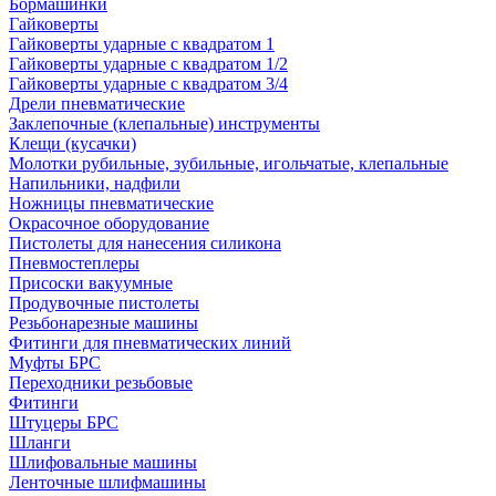
Бормашинки
Гайковерты
Гайковерты ударные с квадратом 1
Гайковерты ударные с квадратом 1/2
Гайковерты ударные с квадратом 3/4
Дрели пневматические
Заклепочные (клепальные) инструменты
Клещи (кусачки)
Молотки рубильные, зубильные, игольчатые, клепальные
Напильники, надфили
Ножницы пневматические
Окрасочное оборудование
Пистолеты для нанесения силикона
Пневмостеплеры
Присоски вакуумные
Продувочные пистолеты
Резьбонарезные машины
Фитинги для пневматических линий
Муфты БРС
Переходники резьбовые
Фитинги
Штуцеры БРС
Шланги
Шлифовальные машины
Ленточные шлифмашины