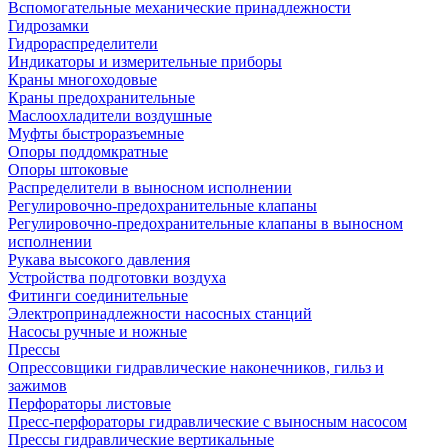
Вспомогательные механические принадлежности
Гидрозамки
Гидрораспределители
Индикаторы и измерительные приборы
Краны многоходовые
Краны предохранительные
Маслоохладители воздушные
Муфты быстроразъемные
Опоры поддомкратные
Опоры штоковые
Распределители в выносном исполнении
Регулировочно-предохранительные клапаны
Регулировочно-предохранительные клапаны в выносном
исполнении
Рукава высокого давления
Устройства подготовки воздуха
Фитинги соединительные
Электропринадлежности насосных станций
Насосы ручные и ножные
Прессы
Опрессовщики гидравлические наконечников, гильз и
зажимов
Перфораторы листовые
Пресс-перфораторы гидравлические с выносным насосом
Прессы гидравлические вертикальные