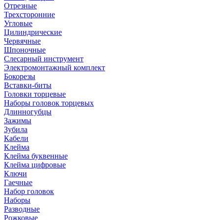
Отрезные
Трехсторонние
Угловые
Цилиндрические
Червячные
Шпоночные
Слесарный инструмент
Электромонтажный комплект
Бокорезы
Вставки-биты
Головки торцевые
Наборы головок торцевых
Длинногубцы
Зажимы
Зубила
Кабели
Клейма
Клейма буквенные
Клейма цифровые
Ключи
Гаечные
Набор головок
Наборы
Разводные
Рожковые