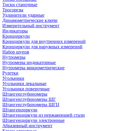
Тиски станочные
Тросорезы
Удлинители ударные
Динамометрические ключи
Измерительный инструмент
Индикаторы
Кронциркули
Кронциркули для внутренних измерений
Кронциркули для наружных измерений
Набор щупов
Нутромеры
Нутромеры индикаторные
Нутромеры микрометрические
Рулетки
Угольники
Угольники лекальные
Угольники поверочные
Штангенглубиномеры
Штангенглубиномеры ШГ
Штангенглубиномеры ШГЦ
Штангенциркули
Штангенциркули из нержавеющей стали
Штангенциркули электронные
Абразивный инструмент
Круги зачистные