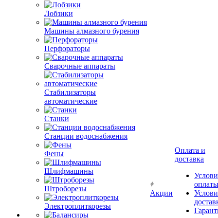
Лобзики
Машины алмазного бурения
Перфораторы
Сварочные аппараты
Стабилизаторы
автоматические
Станки
Станции водоснабжения
Оплата и
Фены
доставка
Шлифмашины
Услови
оплат
Штроборезы
Акции
Услови
достав
Электроплиткорезы
Гарант