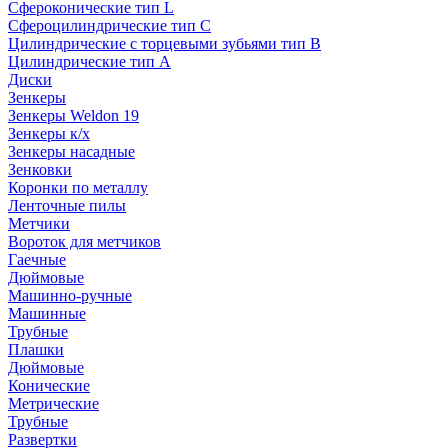
Сфероконические тип L
Сфероцилиндрические тип C
Цилиндрические с торцевыми зубьями тип B
Цилиндрические тип А
Диски
Зенкеры
Зенкеры Weldon 19
Зенкеры к/х
Зенкеры насадные
Зенковки
Коронки по металлу
Ленточные пилы
Метчики
Вороток для метчиков
Гаечные
Дюймовые
Машинно-ручные
Машинные
Трубные
Плашки
Дюймовые
Конические
Метрические
Трубные
Развертки