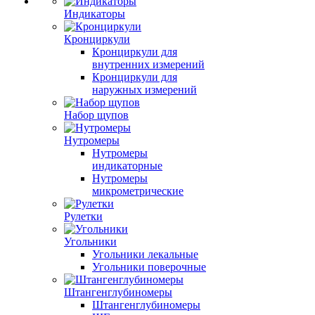
Индикаторы
Кронциркули
Кронциркули для
внутренних измерений
Кронциркули для
наружных измерений
Набор щупов
Нутромеры
Нутромеры
индикаторные
Нутромеры
микрометрические
Рулетки
Угольники
Угольники лекальные
Угольники поверочные
Штангенглубиномеры
Штангенглубиномеры