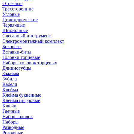
Отрезные
Трехсторонние
Угловые
Цилиндрические
Червячные
Шпоночные
Слесарный инструмент
Электромонтажный комплект
Бокорезы
Вставки-биты
Головки торцевые
Наборы головок торцевых
Длинногубцы
Зажимы
Зубила
Кабели
Клейма
Клейма буквенные
Клейма цифровые
Ключи
Гаечные
Набор головок
Наборы
Разводные
Рожковые