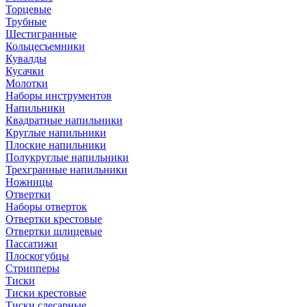
Торцевые
Трубные
Шестигранные
Кольцесъемники
Кувалды
Кусачки
Молотки
Наборы инструментов
Напильники
Квадратные напильники
Круглые напильники
Плоские напильники
Полукруглые напильники
Трехгранные напильники
Ножницы
Отвертки
Наборы отверток
Отвертки крестовые
Отвертки шлицевые
Пассатижи
Плоскогубцы
Стрипперы
Тиски
Тиски крестовые
Тиски слесарные