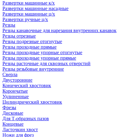
Развертки машинные к/х
Развертки машинные насадные
Развертки машинные ц/х
Развертки ручные ц/х
Резцы
Резцы канавочные для нарезания внутренних канавок
Резцы отрезные
Резцы подрезные отогнутые
Резцы проходные прямые
Резцы проходные упорные отогнутые
Резцы проходные упорные прямые
Резцы расточные для сквозных отверстий
Резцы резьбовые внутренние
Сверла
Двусторонние
Конический хвостовик
Корончатые
Удлиненные
Цилиндрический хвостовик
Фрезы
Дисковые
Для Т-образных пазов
Концевые
Ласточкин хвост
Ножи для фрез