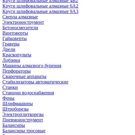
Круги шлифовальные алмазные 4В2
Круги шлифовальные алмазные 6A2
Круги шлифовальные алмазные 9А3
Сверла алмазные
Электроинструмент
Бетоносмесители
Винтоверты
Гайковерты
Граверы
Дрели
Краскопульты
Лобзики
Машины алмазного бурения
Перфораторы
Сварочные аппараты
Стабилизаторы автоматические
Станки
Станции водоснабжения
Фены
Шлифмашины
Штроборезы
Электроплиткорезы
Пневмоинструмент
Балансиры
Балансиры тросовые