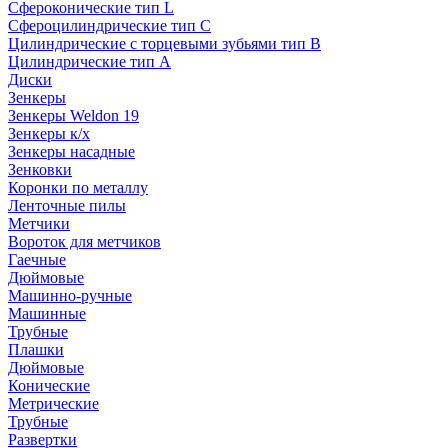
Сфероконические тип L
Сфероцилиндрические тип C
Цилиндрические с торцевыми зубьями тип B
Цилиндрические тип А
Диски
Зенкеры
Зенкеры Weldon 19
Зенкеры к/х
Зенкеры насадные
Зенковки
Коронки по металлу
Ленточные пилы
Метчики
Вороток для метчиков
Гаечные
Дюймовые
Машинно-ручные
Машинные
Трубные
Плашки
Дюймовые
Конические
Метрические
Трубные
Развертки