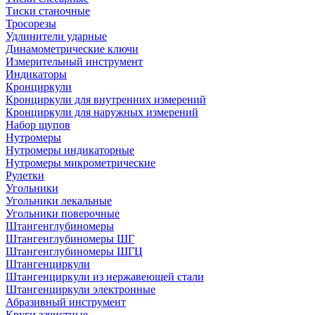
Тиски станочные
Тросорезы
Удлинители ударные
Динамометрические ключи
Измерительный инструмент
Индикаторы
Кронциркули
Кронциркули для внутренних измерений
Кронциркули для наружных измерений
Набор щупов
Нутромеры
Нутромеры индикаторные
Нутромеры микрометрические
Рулетки
Угольники
Угольники лекальные
Угольники поверочные
Штангенглубиномеры
Штангенглубиномеры ШГ
Штангенглубиномеры ШГЦ
Штангенциркули
Штангенциркули из нержавеющей стали
Штангенциркули электронные
Абразивный инструмент
Круги зачистные