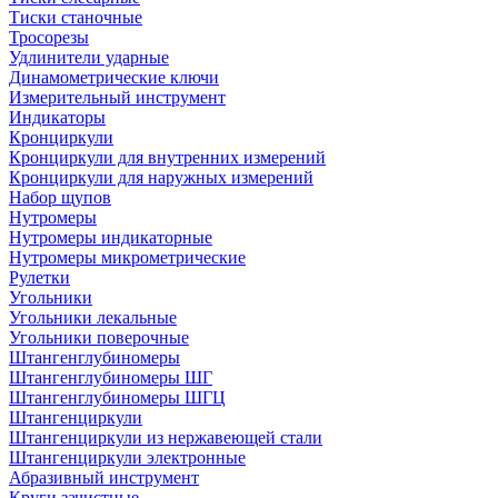
Тиски станочные
Тросорезы
Удлинители ударные
Динамометрические ключи
Измерительный инструмент
Индикаторы
Кронциркули
Кронциркули для внутренних измерений
Кронциркули для наружных измерений
Набор щупов
Нутромеры
Нутромеры индикаторные
Нутромеры микрометрические
Рулетки
Угольники
Угольники лекальные
Угольники поверочные
Штангенглубиномеры
Штангенглубиномеры ШГ
Штангенглубиномеры ШГЦ
Штангенциркули
Штангенциркули из нержавеющей стали
Штангенциркули электронные
Абразивный инструмент
Круги зачистные