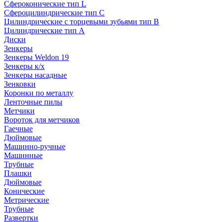
Сфероконические тип L
Сфероцилиндрические тип C
Цилиндрические с торцевыми зубьями тип B
Цилиндрические тип А
Диски
Зенкеры
Зенкеры Weldon 19
Зенкеры к/х
Зенкеры насадные
Зенковки
Коронки по металлу
Ленточные пилы
Метчики
Вороток для метчиков
Гаечные
Дюймовые
Машинно-ручные
Машинные
Трубные
Плашки
Дюймовые
Конические
Метрические
Трубные
Развертки