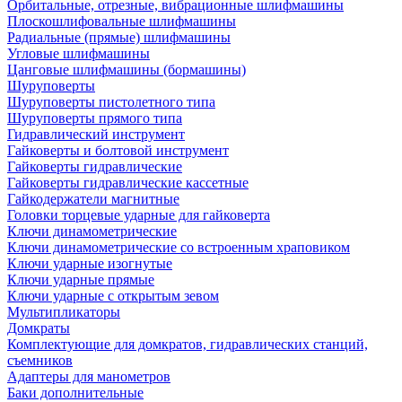
Орбитальные, отрезные, вибрационные шлифмашины
Плоскошлифовальные шлифмашины
Радиальные (прямые) шлифмашины
Угловые шлифмашины
Цанговые шлифмашины (бормашины)
Шуруповерты
Шуруповерты пистолетного типа
Шуруповерты прямого типа
Гидравлический инструмент
Гайковерты и болтовой инструмент
Гайковерты гидравлические
Гайковерты гидравлические кассетные
Гайкодержатели магнитные
Головки торцевые ударные для гайковерта
Ключи динамометрические
Ключи динамометрические со встроенным храповиком
Ключи ударные изогнутые
Ключи ударные прямые
Ключи ударные с открытым зевом
Мультипликаторы
Домкраты
Комплектующие для домкратов, гидравлических станций,
съемников
Адаптеры для манометров
Баки дополнительные