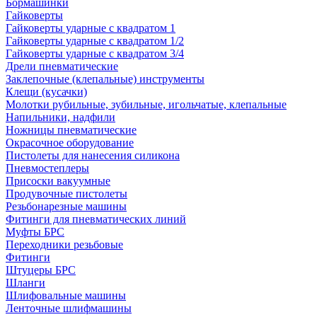
Бормашинки
Гайковерты
Гайковерты ударные с квадратом 1
Гайковерты ударные с квадратом 1/2
Гайковерты ударные с квадратом 3/4
Дрели пневматические
Заклепочные (клепальные) инструменты
Клещи (кусачки)
Молотки рубильные, зубильные, игольчатые, клепальные
Напильники, надфили
Ножницы пневматические
Окрасочное оборудование
Пистолеты для нанесения силикона
Пневмостеплеры
Присоски вакуумные
Продувочные пистолеты
Резьбонарезные машины
Фитинги для пневматических линий
Муфты БРС
Переходники резьбовые
Фитинги
Штуцеры БРС
Шланги
Шлифовальные машины
Ленточные шлифмашины