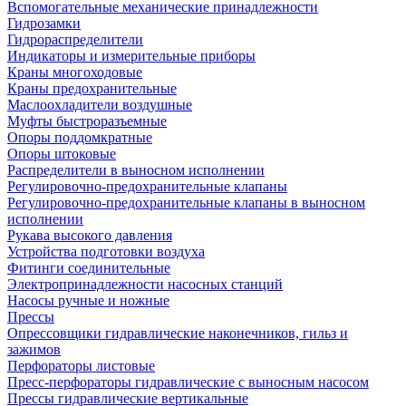
Вспомогательные механические принадлежности
Гидрозамки
Гидрораспределители
Индикаторы и измерительные приборы
Краны многоходовые
Краны предохранительные
Маслоохладители воздушные
Муфты быстроразъемные
Опоры поддомкратные
Опоры штоковые
Распределители в выносном исполнении
Регулировочно-предохранительные клапаны
Регулировочно-предохранительные клапаны в выносном
исполнении
Рукава высокого давления
Устройства подготовки воздуха
Фитинги соединительные
Электропринадлежности насосных станций
Насосы ручные и ножные
Прессы
Опрессовщики гидравлические наконечников, гильз и
зажимов
Перфораторы листовые
Пресс-перфораторы гидравлические с выносным насосом
Прессы гидравлические вертикальные