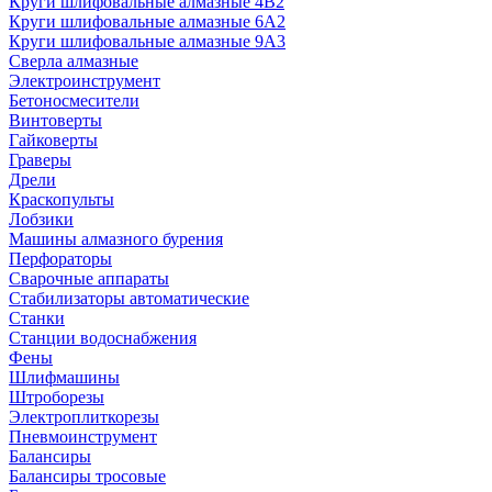
Круги шлифовальные алмазные 4В2
Круги шлифовальные алмазные 6A2
Круги шлифовальные алмазные 9А3
Сверла алмазные
Электроинструмент
Бетоносмесители
Винтоверты
Гайковерты
Граверы
Дрели
Краскопульты
Лобзики
Машины алмазного бурения
Перфораторы
Сварочные аппараты
Стабилизаторы автоматические
Станки
Станции водоснабжения
Фены
Шлифмашины
Штроборезы
Электроплиткорезы
Пневмоинструмент
Балансиры
Балансиры тросовые