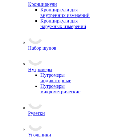
Кронциркули
Кронциркули для
внутренних измерений
Кронциркули для
наружных измерений
Набор щупов
Нутромеры
Нутромеры
индикаторные
Нутромеры
микрометрические
Рулетки
Угольники