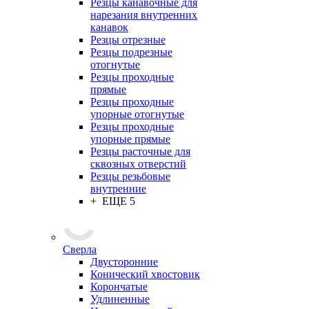
Резцы канавочные для
нарезания внутренних
канавок
Резцы отрезные
Резцы подрезные
отогнутые
Резцы проходные
прямые
Резцы проходные
упорные отогнутые
Резцы проходные
упорные прямые
Резцы расточные для
сквозных отверстий
Резцы резьбовые
внутренние
+ ЕЩЕ 5
Сверла
Двусторонние
Конический хвостовик
Корончатые
Удлиненные