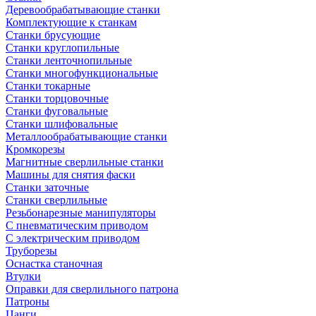
Деревообрабатывающие станки
Комплектующие к станкам
Станки брусующие
Станки круглопильные
Станки ленточнопильные
Станки многофункциональные
Станки токарные
Станки торцовочные
Станки фуговальные
Станки шлифовальные
Металлообрабатывающие станки
Кромкорезы
Магнитные сверлильные станки
Машины для снятия фаски
Станки заточные
Станки сверлильные
Резьбонарезные манипуляторы
С пневматическим приводом
С электрическим приводом
Труборезы
Оснастка станочная
Втулки
Оправки для сверлильного патрона
Патроны
Цанги