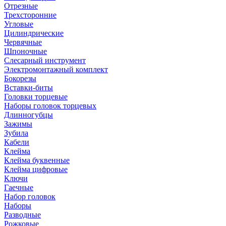
Отрезные
Трехсторонние
Угловые
Цилиндрические
Червячные
Шпоночные
Слесарный инструмент
Электромонтажный комплект
Бокорезы
Вставки-биты
Головки торцевые
Наборы головок торцевых
Длинногубцы
Зажимы
Зубила
Кабели
Клейма
Клейма буквенные
Клейма цифровые
Ключи
Гаечные
Набор головок
Наборы
Разводные
Рожковые