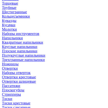
Торцевые
Трубные
Шестигранные
Кольцесъемники
Кувалды
Кусачки
Молотки
Наборы инструментов
Напильники
Квадратные напильники
Круглые напильники
Плоские напильники
Полукруглые напильники
Трехгранные напильники
Ножницы
Отвертки
Наборы отверток
Отвертки крестовые
Отвертки шлицевые
Пассатижи
Плоскогубцы
Стрипперы
Тиски
Тиски крестовые
Тиски слесарные