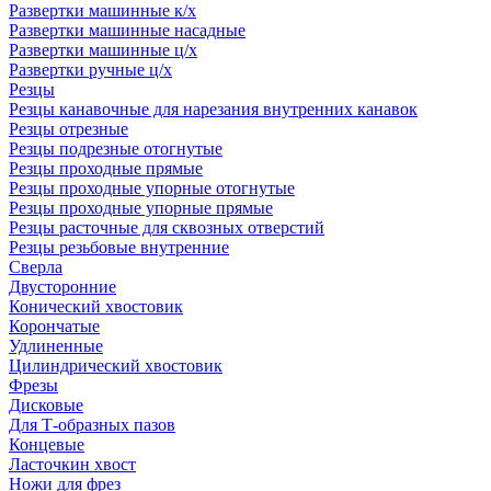
Развертки машинные к/х
Развертки машинные насадные
Развертки машинные ц/х
Развертки ручные ц/х
Резцы
Резцы канавочные для нарезания внутренних канавок
Резцы отрезные
Резцы подрезные отогнутые
Резцы проходные прямые
Резцы проходные упорные отогнутые
Резцы проходные упорные прямые
Резцы расточные для сквозных отверстий
Резцы резьбовые внутренние
Сверла
Двусторонние
Конический хвостовик
Корончатые
Удлиненные
Цилиндрический хвостовик
Фрезы
Дисковые
Для Т-образных пазов
Концевые
Ласточкин хвост
Ножи для фрез