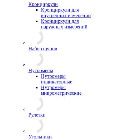
Кронциркули
Кронциркули для
внутренних измерений
Кронциркули для
наружных измерений
Набор щупов
Нутромеры
Нутромеры
индикаторные
Нутромеры
микрометрические
Рулетки
Угольники