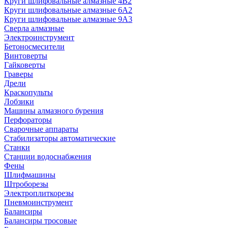
Круги шлифовальные алмазные 4В2
Круги шлифовальные алмазные 6A2
Круги шлифовальные алмазные 9А3
Сверла алмазные
Электроинструмент
Бетоносмесители
Винтоверты
Гайковерты
Граверы
Дрели
Краскопульты
Лобзики
Машины алмазного бурения
Перфораторы
Сварочные аппараты
Стабилизаторы автоматические
Станки
Станции водоснабжения
Фены
Шлифмашины
Штроборезы
Электроплиткорезы
Пневмоинструмент
Балансиры
Балансиры тросовые