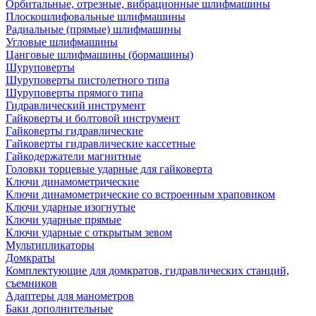
Орбитальные, отрезные, вибрационные шлифмашины
Плоскошлифовальные шлифмашины
Радиальные (прямые) шлифмашины
Угловые шлифмашины
Цанговые шлифмашины (бормашины)
Шуруповерты
Шуруповерты пистолетного типа
Шуруповерты прямого типа
Гидравлический инструмент
Гайковерты и болтовой инструмент
Гайковерты гидравлические
Гайковерты гидравлические кассетные
Гайкодержатели магнитные
Головки торцевые ударные для гайковерта
Ключи динамометрические
Ключи динамометрические со встроенным храповиком
Ключи ударные изогнутые
Ключи ударные прямые
Ключи ударные с открытым зевом
Мультипликаторы
Домкраты
Комплектующие для домкратов, гидравлических станций,
съемников
Адаптеры для манометров
Баки дополнительные