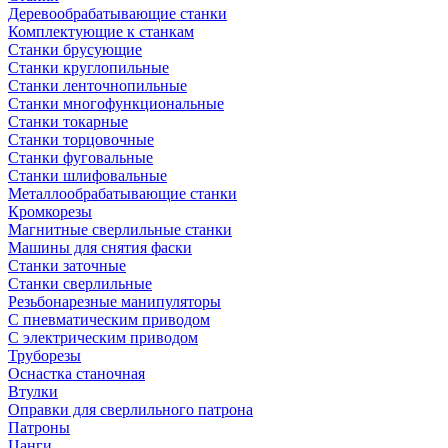
Деревообрабатывающие станки
Комплектующие к станкам
Станки брусующие
Станки круглопильные
Станки ленточнопильные
Станки многофункциональные
Станки токарные
Станки торцовочные
Станки фуговальные
Станки шлифовальные
Металлообрабатывающие станки
Кромкорезы
Магнитные сверлильные станки
Машины для снятия фаски
Станки заточные
Станки сверлильные
Резьбонарезные манипуляторы
С пневматическим приводом
С электрическим приводом
Труборезы
Оснастка станочная
Втулки
Оправки для сверлильного патрона
Патроны
Цанги