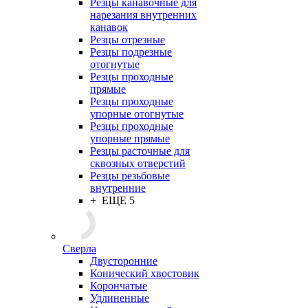
Резцы канавочные для
нарезания внутренних
канавок
Резцы отрезные
Резцы подрезные
отогнутые
Резцы проходные
прямые
Резцы проходные
упорные отогнутые
Резцы проходные
упорные прямые
Резцы расточные для
сквозных отверстий
Резцы резьбовые
внутренние
+ ЕЩЕ 5
Сверла
Двусторонние
Конический хвостовик
Корончатые
Удлиненные