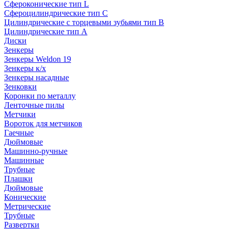
Сфероконические тип L
Сфероцилиндрические тип C
Цилиндрические с торцевыми зубьями тип B
Цилиндрические тип А
Диски
Зенкеры
Зенкеры Weldon 19
Зенкеры к/х
Зенкеры насадные
Зенковки
Коронки по металлу
Ленточные пилы
Метчики
Вороток для метчиков
Гаечные
Дюймовые
Машинно-ручные
Машинные
Трубные
Плашки
Дюймовые
Конические
Метрические
Трубные
Развертки