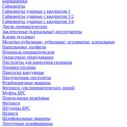
Бормашинки
Гайковерты
Гайковерты ударные с квадратом 1
Гайковерты ударные с квадратом 1/2
Гайковерты ударные с квадратом 3/4
Дрели пневматические
Заклепочные (клепальные) инструменты
Клещи (кусачки)
Молотки рубильные, зубильные, игольчатые, клепальные
Напильники, надфили
Ножницы пневматические
Окрасочное оборудование
Пистолеты для нанесения силикона
Пневмостеплеры
Присоски вакуумные
Продувочные пистолеты
Резьбонарезные машины
Фитинги для пневматических линий
Муфты БРС
Переходники резьбовые
Фитинги
Штуцеры БРС
Шланги
Шлифовальные машины
Ленточные шлифмашины