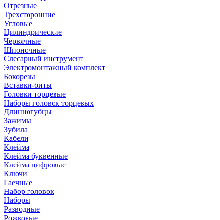
Отрезные
Трехсторонние
Угловые
Цилиндрические
Червячные
Шпоночные
Слесарный инструмент
Электромонтажный комплект
Бокорезы
Вставки-биты
Головки торцевые
Наборы головок торцевых
Длинногубцы
Зажимы
Зубила
Кабели
Клейма
Клейма буквенные
Клейма цифровые
Ключи
Гаечные
Набор головок
Наборы
Разводные
Рожковые