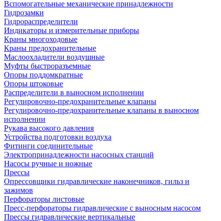
Вспомогательные механические принадлежности
Гидрозамки
Гидрораспределители
Индикаторы и измерительные приборы
Краны многоходовые
Краны предохранительные
Маслоохладители воздушные
Муфты быстроразъемные
Опоры поддомкратные
Опоры штоковые
Распределители в выносном исполнении
Регулировочно-предохранительные клапаны
Регулировочно-предохранительные клапаны в выносном
исполнении
Рукава высокого давления
Устройства подготовки воздуха
Фитинги соединительные
Электропринадлежности насосных станций
Насосы ручные и ножные
Прессы
Опрессовщики гидравлические наконечников, гильз и
зажимов
Перфораторы листовые
Пресс-перфораторы гидравлические с выносным насосом
Прессы гидравлические вертикальные