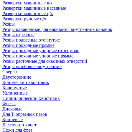
Развертки машинные к/х
Развертки машинные насадные
Развертки машинные ц/х
Развертки ручные ц/х
Резцы
Резцы канавочные для нарезания внутренних канавок
Резцы отрезные
Резцы подрезные отогнутые
Резцы проходные прямые
Резцы проходные упорные отогнутые
Резцы проходные упорные прямые
Резцы расточные для сквозных отверстий
Резцы резьбовые внутренние
Сверла
Двусторонние
Конический хвостовик
Корончатые
Удлиненные
Цилиндрический хвостовик
Фрезы
Дисковые
Для Т-образных пазов
Концевые
Ласточкин хвост
Ножи для фрез