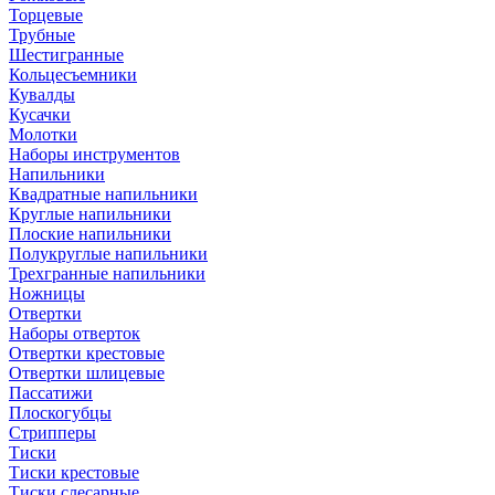
Торцевые
Трубные
Шестигранные
Кольцесъемники
Кувалды
Кусачки
Молотки
Наборы инструментов
Напильники
Квадратные напильники
Круглые напильники
Плоские напильники
Полукруглые напильники
Трехгранные напильники
Ножницы
Отвертки
Наборы отверток
Отвертки крестовые
Отвертки шлицевые
Пассатижи
Плоскогубцы
Стрипперы
Тиски
Тиски крестовые
Тиски слесарные