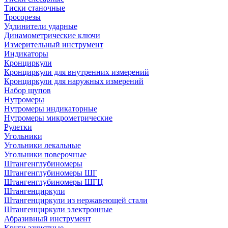
Тиски станочные
Тросорезы
Удлинители ударные
Динамометрические ключи
Измерительный инструмент
Индикаторы
Кронциркули
Кронциркули для внутренних измерений
Кронциркули для наружных измерений
Набор щупов
Нутромеры
Нутромеры индикаторные
Нутромеры микрометрические
Рулетки
Угольники
Угольники лекальные
Угольники поверочные
Штангенглубиномеры
Штангенглубиномеры ШГ
Штангенглубиномеры ШГЦ
Штангенциркули
Штангенциркули из нержавеющей стали
Штангенциркули электронные
Абразивный инструмент
Круги зачистные