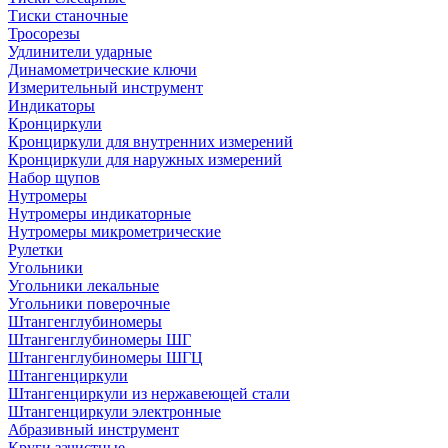
Тиски станочные
Тросорезы
Удлинители ударные
Динамометрические ключи
Измерительный инструмент
Индикаторы
Кронциркули
Кронциркули для внутренних измерений
Кронциркули для наружных измерений
Набор щупов
Нутромеры
Нутромеры индикаторные
Нутромеры микрометрические
Рулетки
Угольники
Угольники лекальные
Угольники поверочные
Штангенглубиномеры
Штангенглубиномеры ШГ
Штангенглубиномеры ШГЦ
Штангенциркули
Штангенциркули из нержавеющей стали
Штангенциркули электронные
Абразивный инструмент
Круги зачистные