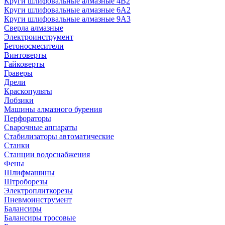
Круги шлифовальные алмазные 4В2
Круги шлифовальные алмазные 6A2
Круги шлифовальные алмазные 9А3
Сверла алмазные
Электроинструмент
Бетоносмесители
Винтоверты
Гайковерты
Граверы
Дрели
Краскопульты
Лобзики
Машины алмазного бурения
Перфораторы
Сварочные аппараты
Стабилизаторы автоматические
Станки
Станции водоснабжения
Фены
Шлифмашины
Штроборезы
Электроплиткорезы
Пневмоинструмент
Балансиры
Балансиры тросовые