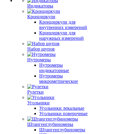
Индикаторы
Кронциркули
Кронциркули для
внутренних измерений
Кронциркули для
наружных измерений
Набор щупов
Нутромеры
Нутромеры
индикаторные
Нутромеры
микрометрические
Рулетки
Угольники
Угольники лекальные
Угольники поверочные
Штангенглубиномеры
Штангенглубиномеры