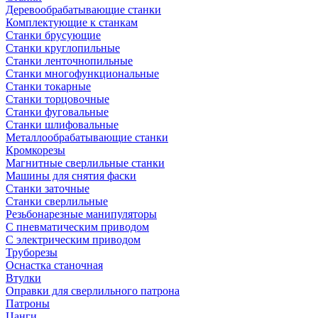
Деревообрабатывающие станки
Комплектующие к станкам
Станки брусующие
Станки круглопильные
Станки ленточнопильные
Станки многофункциональные
Станки токарные
Станки торцовочные
Станки фуговальные
Станки шлифовальные
Металлообрабатывающие станки
Кромкорезы
Магнитные сверлильные станки
Машины для снятия фаски
Станки заточные
Станки сверлильные
Резьбонарезные манипуляторы
С пневматическим приводом
С электрическим приводом
Труборезы
Оснастка станочная
Втулки
Оправки для сверлильного патрона
Патроны
Цанги