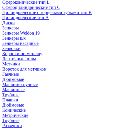
Сфероконические тип L
Сфероцилиндрические тип C
Цилиндрические с торцевыми зубьями тип B
Цилиндрические тип А
Диски
Зенкеры
Зенкеры Weldon 19
Зенкеры к/х
Зенкеры насадные
Зенковки
Коронки по металлу
Ленточные пилы
Метчики
Вороток для метчиков
Гаечные
Дюймовые
Машинно-ручные
Машинные
Трубные
Плашки
Дюймовые
Конические
Метрические
Трубные
Развертки