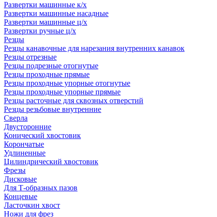
Развертки машинные к/х
Развертки машинные насадные
Развертки машинные ц/х
Развертки ручные ц/х
Резцы
Резцы канавочные для нарезания внутренних канавок
Резцы отрезные
Резцы подрезные отогнутые
Резцы проходные прямые
Резцы проходные упорные отогнутые
Резцы проходные упорные прямые
Резцы расточные для сквозных отверстий
Резцы резьбовые внутренние
Сверла
Двусторонние
Конический хвостовик
Корончатые
Удлиненные
Цилиндрический хвостовик
Фрезы
Дисковые
Для Т-образных пазов
Концевые
Ласточкин хвост
Ножи для фрез