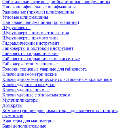
Орбитальные, отрезные, вибрационные шлифмашины
Плоскошлифовальные шлифмашины
Радиальные (прямые) шлифмашины
Угловые шлифмашины
Цанговые шлифмашины (бормашины)
Шуруповерты
Шуруповерты пистолетного типа
Шуруповерты прямого типа
Гидравлический инструмент
Гайковерты и болтовой инструмент
Гайковерты гидравлические
Гайковерты гидравлические кассетные
Гайкодержатели магнитные
Головки торцевые ударные для гайковерта
Ключи динамометрические
Ключи динамометрические со встроенным храповиком
Ключи ударные изогнутые
Ключи ударные прямые
Ключи ударные с открытым зевом
Мультипликаторы
Домкраты
Комплектующие для домкратов, гидравлических станций,
съемников
Адаптеры для манометров
Баки дополнительные