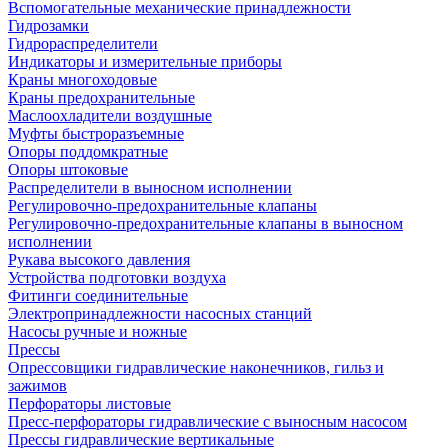
Вспомогательные механические принадлежности
Гидрозамки
Гидрораспределители
Индикаторы и измерительные приборы
Краны многоходовые
Краны предохранительные
Маслоохладители воздушные
Муфты быстроразъемные
Опоры поддомкратные
Опоры штоковые
Распределители в выносном исполнении
Регулировочно-предохранительные клапаны
Регулировочно-предохранительные клапаны в выносном
исполнении
Рукава высокого давления
Устройства подготовки воздуха
Фитинги соединительные
Электропринадлежности насосных станций
Насосы ручные и ножные
Прессы
Опрессовщики гидравлические наконечников, гильз и
зажимов
Перфораторы листовые
Пресс-перфораторы гидравлические с выносным насосом
Прессы гидравлические вертикальные