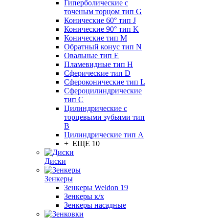
Гиперболические с
точеным торцом тип G
Конические 60° тип J
Конические 90° тип K
Конические тип M
Обратный конус тип N
Овальные тип E
Пламевидные тип H
Сферические тип D
Сфероконические тип L
Сфероцилиндрические
тип C
Цилиндрические с
торцевыми зубьями тип
B
Цилиндрические тип А
+ ЕЩЕ 10
Диски
Зенкеры
Зенкеры Weldon 19
Зенкеры к/х
Зенкеры насадные