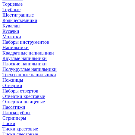
Торцевые
Трубные
Шестигранные
Кольцесъемники
Кувалды
Кусачки
Молотки
Наборы инструментов
Напильники
Квадратные напильники
Круглые напильники
Плоские напильники
Полукруглые напильники
Трехгранные напильники
Ножницы
Отвертки
Наборы отверток
Отвертки крестовые
Отвертки шлицевые
Пассатижи
Плоскогубцы
Стрипперы
Тиски
Тиски крестовые
Тиски слесарные