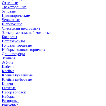
Отрезные
Трехсторонние
Угловые
Цилиндрические
Червячные
Шпоночные
Слесарный инструмент
Электромонтажный комплект
Бокорезы
Вставки-биты
Головки торцевые
Наборы головок торцевых
Длинногубцы
Зажимы
Зубила
Кабели
Клейма
Клейма буквенные
Клейма цифровые
Ключи
Гаечные
Набор головок
Наборы
Разводные
Рожковые