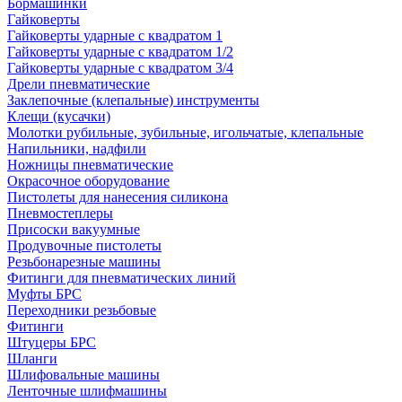
Бормашинки
Гайковерты
Гайковерты ударные с квадратом 1
Гайковерты ударные с квадратом 1/2
Гайковерты ударные с квадратом 3/4
Дрели пневматические
Заклепочные (клепальные) инструменты
Клещи (кусачки)
Молотки рубильные, зубильные, игольчатые, клепальные
Напильники, надфили
Ножницы пневматические
Окрасочное оборудование
Пистолеты для нанесения силикона
Пневмостеплеры
Присоски вакуумные
Продувочные пистолеты
Резьбонарезные машины
Фитинги для пневматических линий
Муфты БРС
Переходники резьбовые
Фитинги
Штуцеры БРС
Шланги
Шлифовальные машины
Ленточные шлифмашины