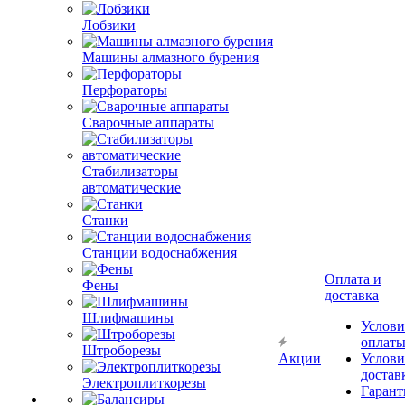
Лобзики
Машины алмазного бурения
Перфораторы
Сварочные аппараты
Стабилизаторы
автоматические
Станки
Станции водоснабжения
Оплата и
Фены
доставка
Шлифмашины
Услови
оплат
Штроборезы
Акции
Услови
достав
Электроплиткорезы
Гарант