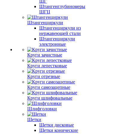
ШГ
Штангенглубиномеры
ШГЦ
Штангенциркули
Штангенциркули из
нержавеющей стали
Штангенциркули
электронные
Круги зачистные
Круги лепестковые
Круги отрезные
Круги самозацепные
Круги шлифовальные
Шлифголовки
Щетки
Щетки дисковые
Щетки конические