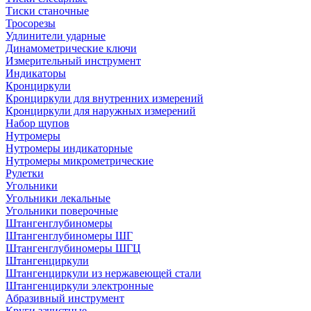
Тиски станочные
Тросорезы
Удлинители ударные
Динамометрические ключи
Измерительный инструмент
Индикаторы
Кронциркули
Кронциркули для внутренних измерений
Кронциркули для наружных измерений
Набор щупов
Нутромеры
Нутромеры индикаторные
Нутромеры микрометрические
Рулетки
Угольники
Угольники лекальные
Угольники поверочные
Штангенглубиномеры
Штангенглубиномеры ШГ
Штангенглубиномеры ШГЦ
Штангенциркули
Штангенциркули из нержавеющей стали
Штангенциркули электронные
Абразивный инструмент
Круги зачистные