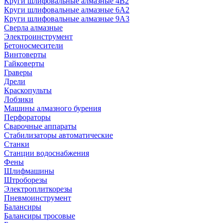
Круги шлифовальные алмазные 4В2
Круги шлифовальные алмазные 6A2
Круги шлифовальные алмазные 9А3
Сверла алмазные
Электроинструмент
Бетоносмесители
Винтоверты
Гайковерты
Граверы
Дрели
Краскопульты
Лобзики
Машины алмазного бурения
Перфораторы
Сварочные аппараты
Стабилизаторы автоматические
Станки
Станции водоснабжения
Фены
Шлифмашины
Штроборезы
Электроплиткорезы
Пневмоинструмент
Балансиры
Балансиры тросовые