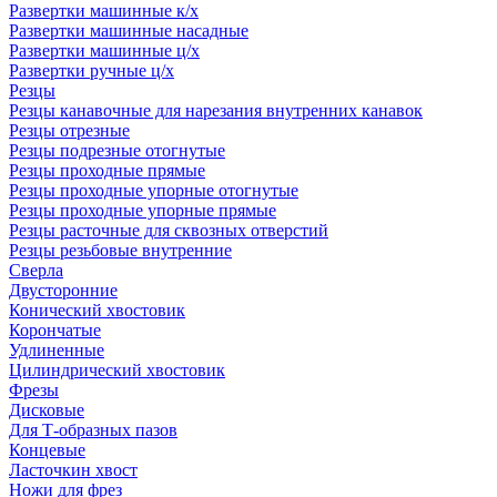
Развертки машинные к/х
Развертки машинные насадные
Развертки машинные ц/х
Развертки ручные ц/х
Резцы
Резцы канавочные для нарезания внутренних канавок
Резцы отрезные
Резцы подрезные отогнутые
Резцы проходные прямые
Резцы проходные упорные отогнутые
Резцы проходные упорные прямые
Резцы расточные для сквозных отверстий
Резцы резьбовые внутренние
Сверла
Двусторонние
Конический хвостовик
Корончатые
Удлиненные
Цилиндрический хвостовик
Фрезы
Дисковые
Для Т-образных пазов
Концевые
Ласточкин хвост
Ножи для фрез