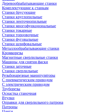
Деревообрабатывающие станки
Комплектующие к станкам
Станки брусующие
Станки круглопильные
Станки ленточнопильные
Станки многофункциональные
Станки токарные
Станки торцовочные
Станки фуговальные
Станки шлифовальные
Металлообрабатывающие станки
Кромкорезы
Магнитные сверлильные станки
Машины для снятия фаски
Станки заточные
Станки сверлильные
Резьбонарезные манипуляторы
С пневматическим приводом
С электрическим приводом
Труборезы
Оснастка станочная
Втулки
Оправки для сверлильного патрона
Патроны
Цанги