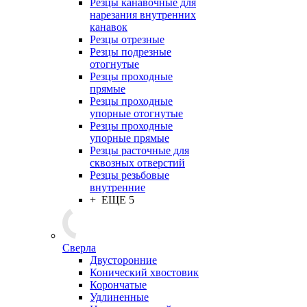
Резцы канавочные для
нарезания внутренних
канавок
Резцы отрезные
Резцы подрезные
отогнутые
Резцы проходные
прямые
Резцы проходные
упорные отогнутые
Резцы проходные
упорные прямые
Резцы расточные для
сквозных отверстий
Резцы резьбовые
внутренние
+ ЕЩЕ 5
Сверла
Двусторонние
Конический хвостовик
Корончатые
Удлиненные