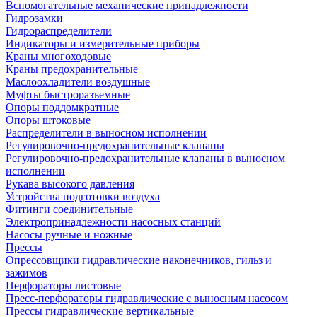
Вспомогательные механические принадлежности
Гидрозамки
Гидрораспределители
Индикаторы и измерительные приборы
Краны многоходовые
Краны предохранительные
Маслоохладители воздушные
Муфты быстроразъемные
Опоры поддомкратные
Опоры штоковые
Распределители в выносном исполнении
Регулировочно-предохранительные клапаны
Регулировочно-предохранительные клапаны в выносном
исполнении
Рукава высокого давления
Устройства подготовки воздуха
Фитинги соединительные
Электропринадлежности насосных станций
Насосы ручные и ножные
Прессы
Опрессовщики гидравлические наконечников, гильз и
зажимов
Перфораторы листовые
Пресс-перфораторы гидравлические с выносным насосом
Прессы гидравлические вертикальные