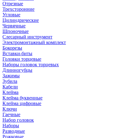
Отрезные
Трехсторонние
Угловые
Цилиндрические
Червячные
Шпоночные
Слесарный инструмент
Электромонтажный комплект
Бокорезы
Вставки-биты
Головки торцевые
Наборы головок торцевых
Длинногубцы
Зажимы
Зубила
Кабели
Клейма
Клейма буквенные
Клейма цифровые
Ключи
Гаечные
Набор головок
Наборы
Разводные
Рожковые