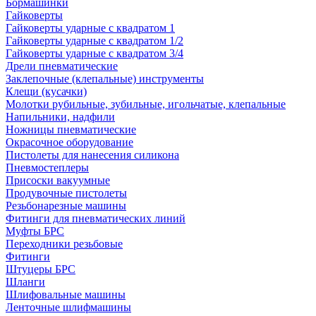
Бормашинки
Гайковерты
Гайковерты ударные с квадратом 1
Гайковерты ударные с квадратом 1/2
Гайковерты ударные с квадратом 3/4
Дрели пневматические
Заклепочные (клепальные) инструменты
Клещи (кусачки)
Молотки рубильные, зубильные, игольчатые, клепальные
Напильники, надфили
Ножницы пневматические
Окрасочное оборудование
Пистолеты для нанесения силикона
Пневмостеплеры
Присоски вакуумные
Продувочные пистолеты
Резьбонарезные машины
Фитинги для пневматических линий
Муфты БРС
Переходники резьбовые
Фитинги
Штуцеры БРС
Шланги
Шлифовальные машины
Ленточные шлифмашины