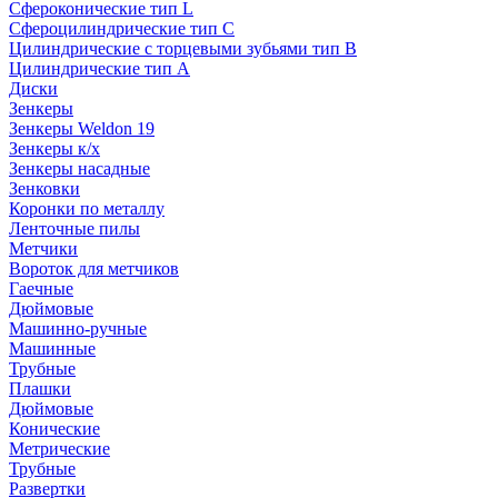
Сфероконические тип L
Сфероцилиндрические тип C
Цилиндрические с торцевыми зубьями тип B
Цилиндрические тип А
Диски
Зенкеры
Зенкеры Weldon 19
Зенкеры к/х
Зенкеры насадные
Зенковки
Коронки по металлу
Ленточные пилы
Метчики
Вороток для метчиков
Гаечные
Дюймовые
Машинно-ручные
Машинные
Трубные
Плашки
Дюймовые
Конические
Метрические
Трубные
Развертки