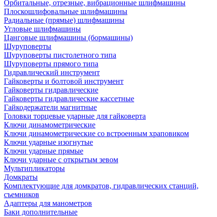
Орбитальные, отрезные, вибрационные шлифмашины
Плоскошлифовальные шлифмашины
Радиальные (прямые) шлифмашины
Угловые шлифмашины
Цанговые шлифмашины (бормашины)
Шуруповерты
Шуруповерты пистолетного типа
Шуруповерты прямого типа
Гидравлический инструмент
Гайковерты и болтовой инструмент
Гайковерты гидравлические
Гайковерты гидравлические кассетные
Гайкодержатели магнитные
Головки торцевые ударные для гайковерта
Ключи динамометрические
Ключи динамометрические со встроенным храповиком
Ключи ударные изогнутые
Ключи ударные прямые
Ключи ударные с открытым зевом
Мультипликаторы
Домкраты
Комплектующие для домкратов, гидравлических станций,
съемников
Адаптеры для манометров
Баки дополнительные