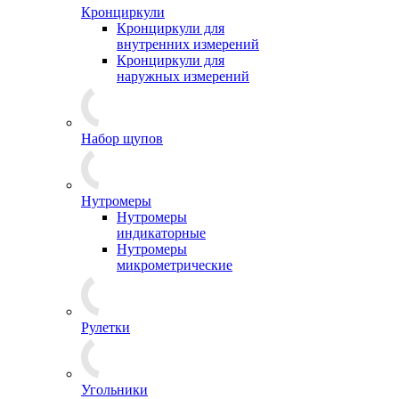
Кронциркули
Кронциркули для
внутренних измерений
Кронциркули для
наружных измерений
Набор щупов
Нутромеры
Нутромеры
индикаторные
Нутромеры
микрометрические
Рулетки
Угольники