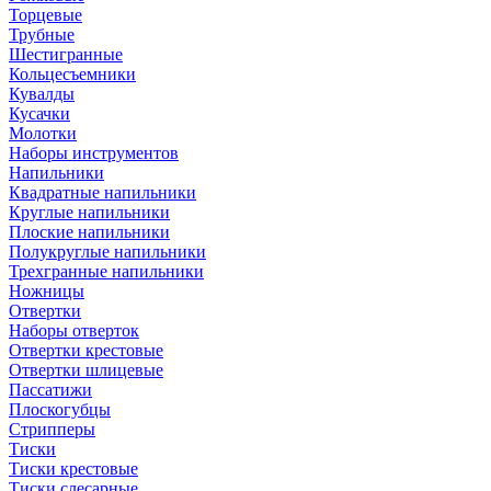
Торцевые
Трубные
Шестигранные
Кольцесъемники
Кувалды
Кусачки
Молотки
Наборы инструментов
Напильники
Квадратные напильники
Круглые напильники
Плоские напильники
Полукруглые напильники
Трехгранные напильники
Ножницы
Отвертки
Наборы отверток
Отвертки крестовые
Отвертки шлицевые
Пассатижи
Плоскогубцы
Стрипперы
Тиски
Тиски крестовые
Тиски слесарные