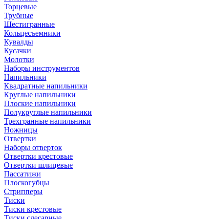
Торцевые
Трубные
Шестигранные
Кольцесъемники
Кувалды
Кусачки
Молотки
Наборы инструментов
Напильники
Квадратные напильники
Круглые напильники
Плоские напильники
Полукруглые напильники
Трехгранные напильники
Ножницы
Отвертки
Наборы отверток
Отвертки крестовые
Отвертки шлицевые
Пассатижи
Плоскогубцы
Стрипперы
Тиски
Тиски крестовые
Тиски слесарные