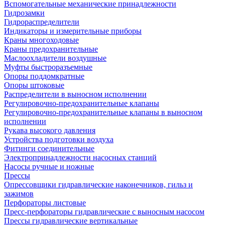
Вспомогательные механические принадлежности
Гидрозамки
Гидрораспределители
Индикаторы и измерительные приборы
Краны многоходовые
Краны предохранительные
Маслоохладители воздушные
Муфты быстроразъемные
Опоры поддомкратные
Опоры штоковые
Распределители в выносном исполнении
Регулировочно-предохранительные клапаны
Регулировочно-предохранительные клапаны в выносном
исполнении
Рукава высокого давления
Устройства подготовки воздуха
Фитинги соединительные
Электропринадлежности насосных станций
Насосы ручные и ножные
Прессы
Опрессовщики гидравлические наконечников, гильз и
зажимов
Перфораторы листовые
Пресс-перфораторы гидравлические с выносным насосом
Прессы гидравлические вертикальные