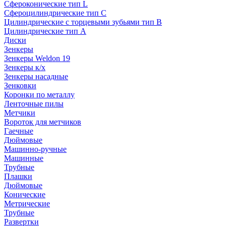
Сфероконические тип L
Сфероцилиндрические тип C
Цилиндрические с торцевыми зубьями тип B
Цилиндрические тип А
Диски
Зенкеры
Зенкеры Weldon 19
Зенкеры к/х
Зенкеры насадные
Зенковки
Коронки по металлу
Ленточные пилы
Метчики
Вороток для метчиков
Гаечные
Дюймовые
Машинно-ручные
Машинные
Трубные
Плашки
Дюймовые
Конические
Метрические
Трубные
Развертки