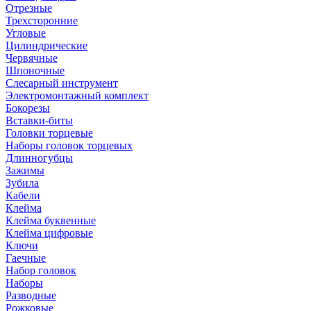
Отрезные
Трехсторонние
Угловые
Цилиндрические
Червячные
Шпоночные
Слесарный инструмент
Электромонтажный комплект
Бокорезы
Вставки-биты
Головки торцевые
Наборы головок торцевых
Длинногубцы
Зажимы
Зубила
Кабели
Клейма
Клейма буквенные
Клейма цифровые
Ключи
Гаечные
Набор головок
Наборы
Разводные
Рожковые