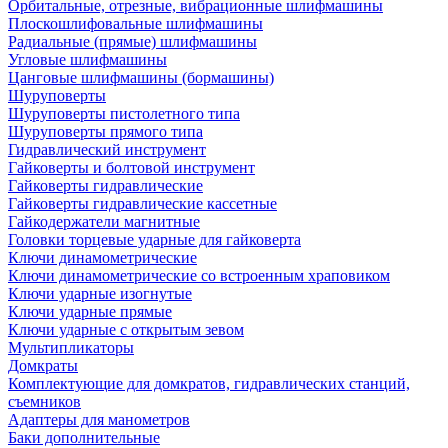
Орбитальные, отрезные, вибрационные шлифмашины
Плоскошлифовальные шлифмашины
Радиальные (прямые) шлифмашины
Угловые шлифмашины
Цанговые шлифмашины (бормашины)
Шуруповерты
Шуруповерты пистолетного типа
Шуруповерты прямого типа
Гидравлический инструмент
Гайковерты и болтовой инструмент
Гайковерты гидравлические
Гайковерты гидравлические кассетные
Гайкодержатели магнитные
Головки торцевые ударные для гайковерта
Ключи динамометрические
Ключи динамометрические со встроенным храповиком
Ключи ударные изогнутые
Ключи ударные прямые
Ключи ударные с открытым зевом
Мультипликаторы
Домкраты
Комплектующие для домкратов, гидравлических станций,
съемников
Адаптеры для манометров
Баки дополнительные