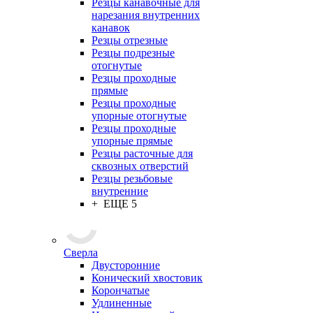
Резцы канавочные для
нарезания внутренних
канавок
Резцы отрезные
Резцы подрезные
отогнутые
Резцы проходные
прямые
Резцы проходные
упорные отогнутые
Резцы проходные
упорные прямые
Резцы расточные для
сквозных отверстий
Резцы резьбовые
внутренние
+ ЕЩЕ 5
Сверла
Двусторонние
Конический хвостовик
Корончатые
Удлиненные