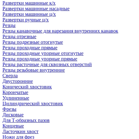
Развертки машинные к/х
Развертки машинные насадные
Развертки машинные ц/х
Развертки ручные ц/х
Резцы
Резцы канавочные для нарезания внутренних канавок
Резцы отрезные
Резцы подрезные отогнутые
Резцы проходные прямые
Резцы проходные упорные отогнутые
Резцы проходные упорные прямые
Резцы расточные для сквозных отверстий
Резцы резьбовые внутренние
Сверла
Двусторонние
Конический хвостовик
Корончатые
Удлиненные
Цилиндрический хвостовик
Фрезы
Дисковые
Для Т-образных пазов
Концевые
Ласточкин хвост
Ножи для фрез