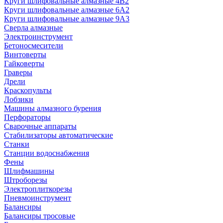
Круги шлифовальные алмазные 4В2
Круги шлифовальные алмазные 6A2
Круги шлифовальные алмазные 9А3
Сверла алмазные
Электроинструмент
Бетоносмесители
Винтоверты
Гайковерты
Граверы
Дрели
Краскопульты
Лобзики
Машины алмазного бурения
Перфораторы
Сварочные аппараты
Стабилизаторы автоматические
Станки
Станции водоснабжения
Фены
Шлифмашины
Штроборезы
Электроплиткорезы
Пневмоинструмент
Балансиры
Балансиры тросовые