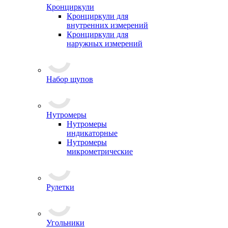
Кронциркули
Кронциркули для
внутренних измерений
Кронциркули для
наружных измерений
Набор щупов
Нутромеры
Нутромеры
индикаторные
Нутромеры
микрометрические
Рулетки
Угольники