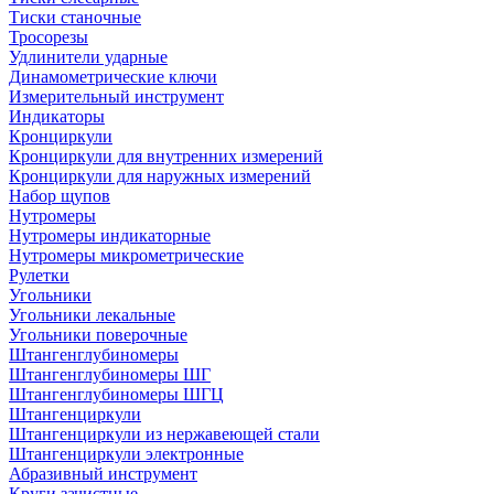
Тиски станочные
Тросорезы
Удлинители ударные
Динамометрические ключи
Измерительный инструмент
Индикаторы
Кронциркули
Кронциркули для внутренних измерений
Кронциркули для наружных измерений
Набор щупов
Нутромеры
Нутромеры индикаторные
Нутромеры микрометрические
Рулетки
Угольники
Угольники лекальные
Угольники поверочные
Штангенглубиномеры
Штангенглубиномеры ШГ
Штангенглубиномеры ШГЦ
Штангенциркули
Штангенциркули из нержавеющей стали
Штангенциркули электронные
Абразивный инструмент
Круги зачистные