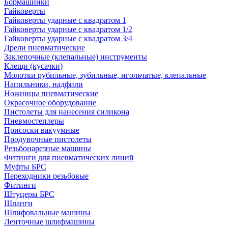
Бормашинки
Гайковерты
Гайковерты ударные с квадратом 1
Гайковерты ударные с квадратом 1/2
Гайковерты ударные с квадратом 3/4
Дрели пневматические
Заклепочные (клепальные) инструменты
Клещи (кусачки)
Молотки рубильные, зубильные, игольчатые, клепальные
Напильники, надфили
Ножницы пневматические
Окрасочное оборудование
Пистолеты для нанесения силикона
Пневмостеплеры
Присоски вакуумные
Продувочные пистолеты
Резьбонарезные машины
Фитинги для пневматических линий
Муфты БРС
Переходники резьбовые
Фитинги
Штуцеры БРС
Шланги
Шлифовальные машины
Ленточные шлифмашины