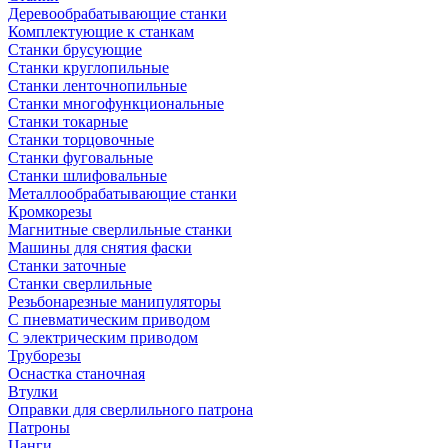
Деревообрабатывающие станки
Комплектующие к станкам
Станки брусующие
Станки круглопильные
Станки ленточнопильные
Станки многофункциональные
Станки токарные
Станки торцовочные
Станки фуговальные
Станки шлифовальные
Металлообрабатывающие станки
Кромкорезы
Магнитные сверлильные станки
Машины для снятия фаски
Станки заточные
Станки сверлильные
Резьбонарезные манипуляторы
С пневматическим приводом
С электрическим приводом
Труборезы
Оснастка станочная
Втулки
Оправки для сверлильного патрона
Патроны
Цанги