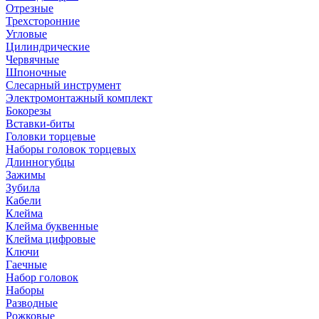
Отрезные
Трехсторонние
Угловые
Цилиндрические
Червячные
Шпоночные
Слесарный инструмент
Электромонтажный комплект
Бокорезы
Вставки-биты
Головки торцевые
Наборы головок торцевых
Длинногубцы
Зажимы
Зубила
Кабели
Клейма
Клейма буквенные
Клейма цифровые
Ключи
Гаечные
Набор головок
Наборы
Разводные
Рожковые