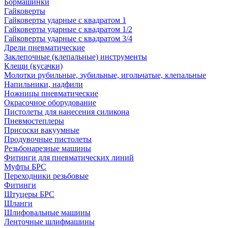
Бормашинки
Гайковерты
Гайковерты ударные с квадратом 1
Гайковерты ударные с квадратом 1/2
Гайковерты ударные с квадратом 3/4
Дрели пневматические
Заклепочные (клепальные) инструменты
Клещи (кусачки)
Молотки рубильные, зубильные, игольчатые, клепальные
Напильники, надфили
Ножницы пневматические
Окрасочное оборудование
Пистолеты для нанесения силикона
Пневмостеплеры
Присоски вакуумные
Продувочные пистолеты
Резьбонарезные машины
Фитинги для пневматических линий
Муфты БРС
Переходники резьбовые
Фитинги
Штуцеры БРС
Шланги
Шлифовальные машины
Ленточные шлифмашины