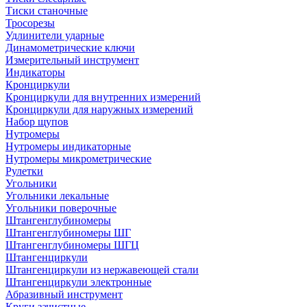
Тиски станочные
Тросорезы
Удлинители ударные
Динамометрические ключи
Измерительный инструмент
Индикаторы
Кронциркули
Кронциркули для внутренних измерений
Кронциркули для наружных измерений
Набор щупов
Нутромеры
Нутромеры индикаторные
Нутромеры микрометрические
Рулетки
Угольники
Угольники лекальные
Угольники поверочные
Штангенглубиномеры
Штангенглубиномеры ШГ
Штангенглубиномеры ШГЦ
Штангенциркули
Штангенциркули из нержавеющей стали
Штангенциркули электронные
Абразивный инструмент
Круги зачистные