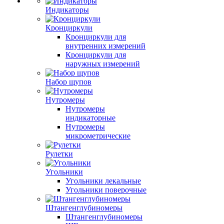
Индикаторы
Кронциркули
Кронциркули для
внутренних измерений
Кронциркули для
наружных измерений
Набор щупов
Нутромеры
Нутромеры
индикаторные
Нутромеры
микрометрические
Рулетки
Угольники
Угольники лекальные
Угольники поверочные
Штангенглубиномеры
Штангенглубиномеры