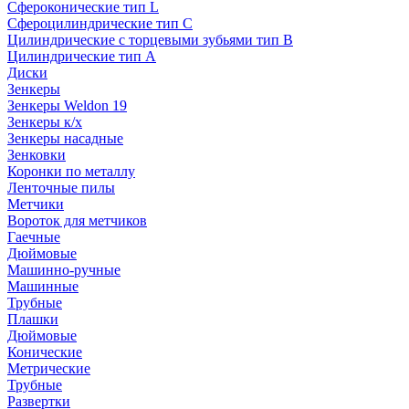
Сфероконические тип L
Сфероцилиндрические тип C
Цилиндрические с торцевыми зубьями тип B
Цилиндрические тип А
Диски
Зенкеры
Зенкеры Weldon 19
Зенкеры к/х
Зенкеры насадные
Зенковки
Коронки по металлу
Ленточные пилы
Метчики
Вороток для метчиков
Гаечные
Дюймовые
Машинно-ручные
Машинные
Трубные
Плашки
Дюймовые
Конические
Метрические
Трубные
Развертки