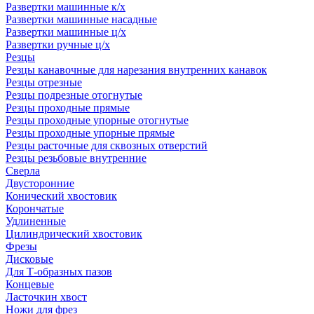
Развертки машинные к/х
Развертки машинные насадные
Развертки машинные ц/х
Развертки ручные ц/х
Резцы
Резцы канавочные для нарезания внутренних канавок
Резцы отрезные
Резцы подрезные отогнутые
Резцы проходные прямые
Резцы проходные упорные отогнутые
Резцы проходные упорные прямые
Резцы расточные для сквозных отверстий
Резцы резьбовые внутренние
Сверла
Двусторонние
Конический хвостовик
Корончатые
Удлиненные
Цилиндрический хвостовик
Фрезы
Дисковые
Для Т-образных пазов
Концевые
Ласточкин хвост
Ножи для фрез