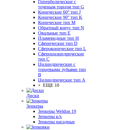
Гиперболические с
точеным торцом тип G
Конические 60° тип J
Конические 90° тип K
Конические тип M
Обратный конус тип N
Овальные тип E
Пламевидные тип H
Сферические тип D
Сфероконические тип L
Сфероцилиндрические
тип C
Цилиндрические с
торцевыми зубьями тип
B
Цилиндрические тип А
+ ЕЩЕ 10
Диски
Зенкеры
Зенкеры Weldon 19
Зенкеры к/х
Зенкеры насадные