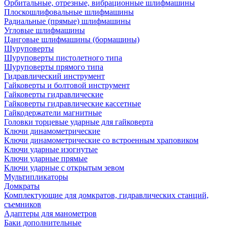
Орбитальные, отрезные, вибрационные шлифмашины
Плоскошлифовальные шлифмашины
Радиальные (прямые) шлифмашины
Угловые шлифмашины
Цанговые шлифмашины (бормашины)
Шуруповерты
Шуруповерты пистолетного типа
Шуруповерты прямого типа
Гидравлический инструмент
Гайковерты и болтовой инструмент
Гайковерты гидравлические
Гайковерты гидравлические кассетные
Гайкодержатели магнитные
Головки торцевые ударные для гайковерта
Ключи динамометрические
Ключи динамометрические со встроенным храповиком
Ключи ударные изогнутые
Ключи ударные прямые
Ключи ударные с открытым зевом
Мультипликаторы
Домкраты
Комплектующие для домкратов, гидравлических станций,
съемников
Адаптеры для манометров
Баки дополнительные