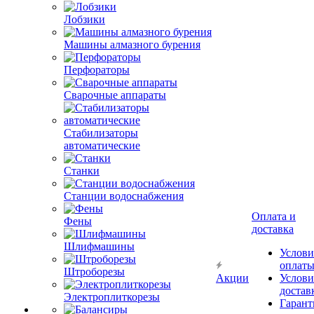
Лобзики
Машины алмазного бурения
Перфораторы
Сварочные аппараты
Стабилизаторы
автоматические
Станки
Станции водоснабжения
Оплата и
Фены
доставка
Шлифмашины
Услови
оплат
Штроборезы
Акции
Услови
достав
Электроплиткорезы
Гарант