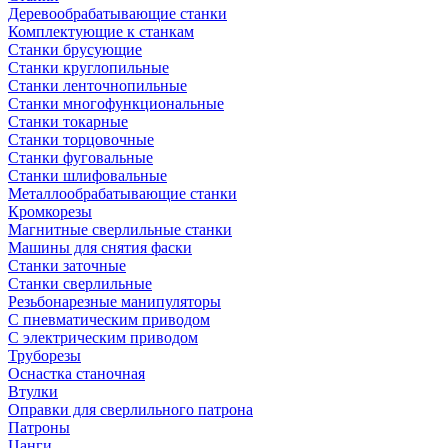
Деревообрабатывающие станки
Комплектующие к станкам
Станки брусующие
Станки круглопильные
Станки ленточнопильные
Станки многофункциональные
Станки токарные
Станки торцовочные
Станки фуговальные
Станки шлифовальные
Металлообрабатывающие станки
Кромкорезы
Магнитные сверлильные станки
Машины для снятия фаски
Станки заточные
Станки сверлильные
Резьбонарезные манипуляторы
С пневматическим приводом
С электрическим приводом
Труборезы
Оснастка станочная
Втулки
Оправки для сверлильного патрона
Патроны
Цанги