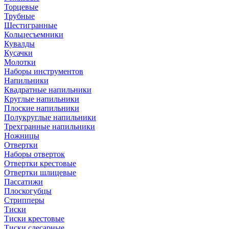
Торцевые
Трубные
Шестигранные
Кольцесъемники
Кувалды
Кусачки
Молотки
Наборы инструментов
Напильники
Квадратные напильники
Круглые напильники
Плоские напильники
Полукруглые напильники
Трехгранные напильники
Ножницы
Отвертки
Наборы отверток
Отвертки крестовые
Отвертки шлицевые
Пассатижи
Плоскогубцы
Стрипперы
Тиски
Тиски крестовые
Тиски слесарные