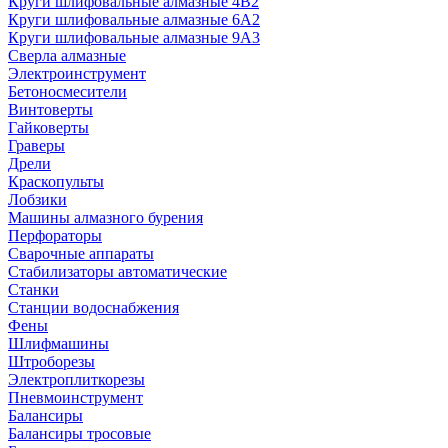
Круги шлифовальные алмазные 4В2
Круги шлифовальные алмазные 6A2
Круги шлифовальные алмазные 9А3
Сверла алмазные
Электроинструмент
Бетоносмесители
Винтоверты
Гайковерты
Граверы
Дрели
Краскопульты
Лобзики
Машины алмазного бурения
Перфораторы
Сварочные аппараты
Стабилизаторы автоматические
Станки
Станции водоснабжения
Фены
Шлифмашины
Штроборезы
Электроплиткорезы
Пневмоинструмент
Балансиры
Балансиры тросовые