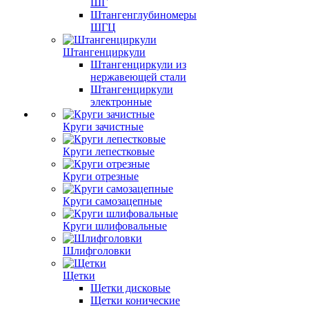
ШГ
Штангенглубиномеры
ШГЦ
Штангенциркули
Штангенциркули из
нержавеющей стали
Штангенциркули
электронные
Круги зачистные
Круги лепестковые
Круги отрезные
Круги самозацепные
Круги шлифовальные
Шлифголовки
Щетки
Щетки дисковые
Щетки конические