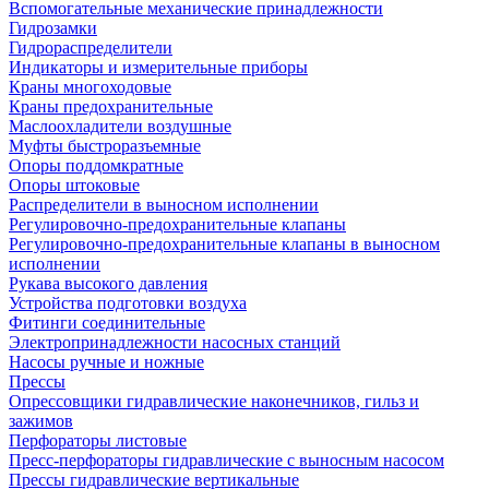
Вспомогательные механические принадлежности
Гидрозамки
Гидрораспределители
Индикаторы и измерительные приборы
Краны многоходовые
Краны предохранительные
Маслоохладители воздушные
Муфты быстроразъемные
Опоры поддомкратные
Опоры штоковые
Распределители в выносном исполнении
Регулировочно-предохранительные клапаны
Регулировочно-предохранительные клапаны в выносном
исполнении
Рукава высокого давления
Устройства подготовки воздуха
Фитинги соединительные
Электропринадлежности насосных станций
Насосы ручные и ножные
Прессы
Опрессовщики гидравлические наконечников, гильз и
зажимов
Перфораторы листовые
Пресс-перфораторы гидравлические с выносным насосом
Прессы гидравлические вертикальные