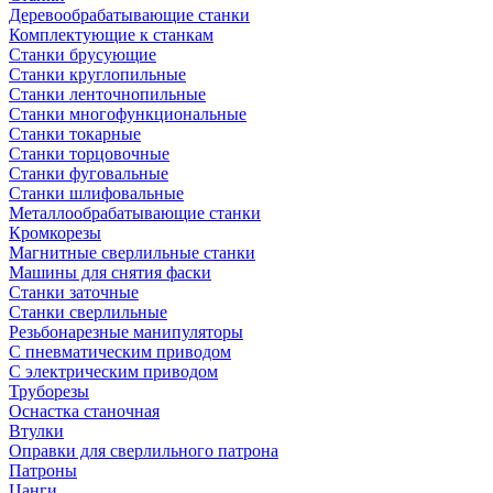
Деревообрабатывающие станки
Комплектующие к станкам
Станки брусующие
Станки круглопильные
Станки ленточнопильные
Станки многофункциональные
Станки токарные
Станки торцовочные
Станки фуговальные
Станки шлифовальные
Металлообрабатывающие станки
Кромкорезы
Магнитные сверлильные станки
Машины для снятия фаски
Станки заточные
Станки сверлильные
Резьбонарезные манипуляторы
С пневматическим приводом
С электрическим приводом
Труборезы
Оснастка станочная
Втулки
Оправки для сверлильного патрона
Патроны
Цанги