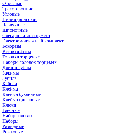
Отрезные
Трехсторонние
Угловые
Цилиндрические
Червячные
Шпоночные
Слесарный инструмент
Электромонтажный комплект
Бокорезы
Вставки-биты
Головки торцевые
Наборы головок торцевых
Длинногубцы
Зажимы
Зубила
Кабели
Клейма
Клейма буквенные
Клейма цифровые
Ключи
Гаечные
Набор головок
Наборы
Разводные
Рожковые