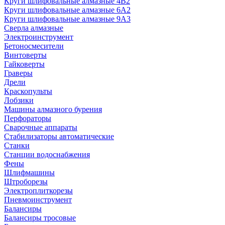
Круги шлифовальные алмазные 4В2
Круги шлифовальные алмазные 6A2
Круги шлифовальные алмазные 9А3
Сверла алмазные
Электроинструмент
Бетоносмесители
Винтоверты
Гайковерты
Граверы
Дрели
Краскопульты
Лобзики
Машины алмазного бурения
Перфораторы
Сварочные аппараты
Стабилизаторы автоматические
Станки
Станции водоснабжения
Фены
Шлифмашины
Штроборезы
Электроплиткорезы
Пневмоинструмент
Балансиры
Балансиры тросовые