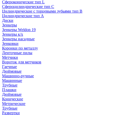
Сфероконические тип L
Сфероцилиндрические тип C
Цилиндрические с торцевыми зубьями тип B
Цилиндрические тип А
Диски
Зенкеры
Зенкеры Weldon 19
Зенкеры к/х
Зенкеры насадные
Зенковки
Коронки по металлу
Ленточные пилы
Метчики
Вороток для метчиков
Гаечные
Дюймовые
Машинно-ручные
Машинные
Трубные
Плашки
Дюймовые
Конические
Метрические
Трубные
Развертки