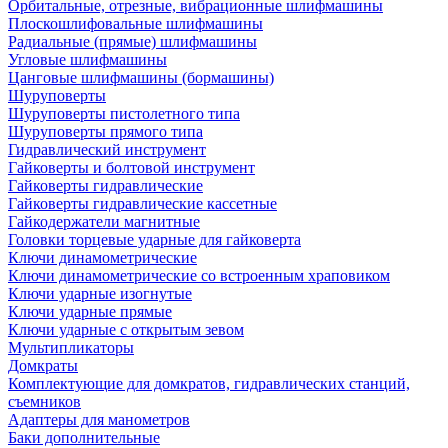
Орбитальные, отрезные, вибрационные шлифмашины
Плоскошлифовальные шлифмашины
Радиальные (прямые) шлифмашины
Угловые шлифмашины
Цанговые шлифмашины (бормашины)
Шуруповерты
Шуруповерты пистолетного типа
Шуруповерты прямого типа
Гидравлический инструмент
Гайковерты и болтовой инструмент
Гайковерты гидравлические
Гайковерты гидравлические кассетные
Гайкодержатели магнитные
Головки торцевые ударные для гайковерта
Ключи динамометрические
Ключи динамометрические со встроенным храповиком
Ключи ударные изогнутые
Ключи ударные прямые
Ключи ударные с открытым зевом
Мультипликаторы
Домкраты
Комплектующие для домкратов, гидравлических станций,
съемников
Адаптеры для манометров
Баки дополнительные