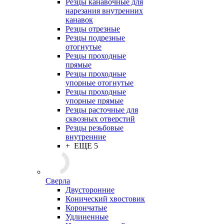
Резцы канавочные для
нарезания внутренних
канавок
Резцы отрезные
Резцы подрезные
отогнутые
Резцы проходные
прямые
Резцы проходные
упорные отогнутые
Резцы проходные
упорные прямые
Резцы расточные для
сквозных отверстий
Резцы резьбовые
внутренние
+ ЕЩЕ 5
Сверла
Двусторонние
Конический хвостовик
Корончатые
Удлиненные