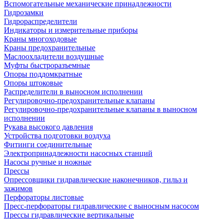
Вспомогательные механические принадлежности
Гидрозамки
Гидрораспределители
Индикаторы и измерительные приборы
Краны многоходовые
Краны предохранительные
Маслоохладители воздушные
Муфты быстроразъемные
Опоры поддомкратные
Опоры штоковые
Распределители в выносном исполнении
Регулировочно-предохранительные клапаны
Регулировочно-предохранительные клапаны в выносном
исполнении
Рукава высокого давления
Устройства подготовки воздуха
Фитинги соединительные
Электропринадлежности насосных станций
Насосы ручные и ножные
Прессы
Опрессовщики гидравлические наконечников, гильз и
зажимов
Перфораторы листовые
Пресс-перфораторы гидравлические с выносным насосом
Прессы гидравлические вертикальные