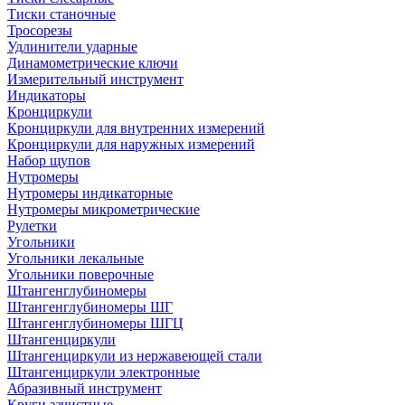
Тиски станочные
Тросорезы
Удлинители ударные
Динамометрические ключи
Измерительный инструмент
Индикаторы
Кронциркули
Кронциркули для внутренних измерений
Кронциркули для наружных измерений
Набор щупов
Нутромеры
Нутромеры индикаторные
Нутромеры микрометрические
Рулетки
Угольники
Угольники лекальные
Угольники поверочные
Штангенглубиномеры
Штангенглубиномеры ШГ
Штангенглубиномеры ШГЦ
Штангенциркули
Штангенциркули из нержавеющей стали
Штангенциркули электронные
Абразивный инструмент
Круги зачистные