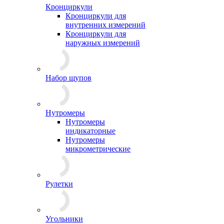
Кронциркули
Кронциркули для
внутренних измерений
Кронциркули для
наружных измерений
Набор щупов
Нутромеры
Нутромеры
индикаторные
Нутромеры
микрометрические
Рулетки
Угольники