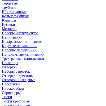
Торцевые
Трубные
Шестигранные
Кольцесъемники
Кувалды
Кусачки
Молотки
Наборы инструментов
Напильники
Квадратные напильники
Круглые напильники
Плоские напильники
Полукруглые напильники
Трехгранные напильники
Ножницы
Отвертки
Наборы отверток
Отвертки крестовые
Отвертки шлицевые
Пассатижи
Плоскогубцы
Стрипперы
Тиски
Тиски крестовые
Тиски слесарные