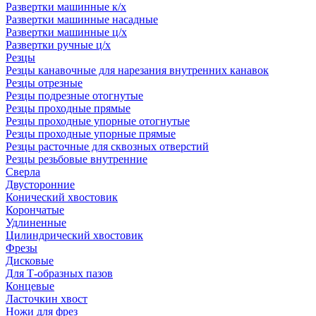
Развертки машинные к/х
Развертки машинные насадные
Развертки машинные ц/х
Развертки ручные ц/х
Резцы
Резцы канавочные для нарезания внутренних канавок
Резцы отрезные
Резцы подрезные отогнутые
Резцы проходные прямые
Резцы проходные упорные отогнутые
Резцы проходные упорные прямые
Резцы расточные для сквозных отверстий
Резцы резьбовые внутренние
Сверла
Двусторонние
Конический хвостовик
Корончатые
Удлиненные
Цилиндрический хвостовик
Фрезы
Дисковые
Для Т-образных пазов
Концевые
Ласточкин хвост
Ножи для фрез