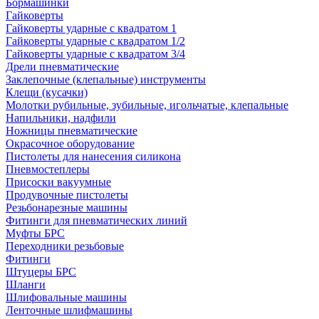
Бормашинки
Гайковерты
Гайковерты ударные с квадратом 1
Гайковерты ударные с квадратом 1/2
Гайковерты ударные с квадратом 3/4
Дрели пневматические
Заклепочные (клепальные) инструменты
Клещи (кусачки)
Молотки рубильные, зубильные, игольчатые, клепальные
Напильники, надфили
Ножницы пневматические
Окрасочное оборудование
Пистолеты для нанесения силикона
Пневмостеплеры
Присоски вакуумные
Продувочные пистолеты
Резьбонарезные машины
Фитинги для пневматических линий
Муфты БРС
Переходники резьбовые
Фитинги
Штуцеры БРС
Шланги
Шлифовальные машины
Ленточные шлифмашины