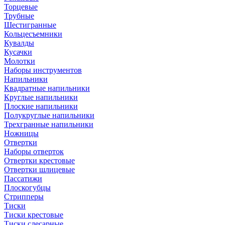
Торцевые
Трубные
Шестигранные
Кольцесъемники
Кувалды
Кусачки
Молотки
Наборы инструментов
Напильники
Квадратные напильники
Круглые напильники
Плоские напильники
Полукруглые напильники
Трехгранные напильники
Ножницы
Отвертки
Наборы отверток
Отвертки крестовые
Отвертки шлицевые
Пассатижи
Плоскогубцы
Стрипперы
Тиски
Тиски крестовые
Тиски слесарные