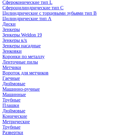
Сфероконические тип L
Сфероцилиндрические тип C
Цилиндрические с торцевыми зубьями тип B
Цилиндрические тип А
Диски
Зенкеры
Зенкеры Weldon 19
Зенкеры к/х
Зенкеры насадные
Зенковки
Коронки по металлу
Ленточные пилы
Метчики
Вороток для метчиков
Гаечные
Дюймовые
Машинно-ручные
Машинные
Трубные
Плашки
Дюймовые
Конические
Метрические
Трубные
Развертки