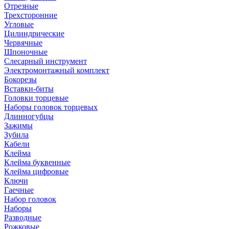
Отрезные
Трехсторонние
Угловые
Цилиндрические
Червячные
Шпоночные
Слесарный инструмент
Электромонтажный комплект
Бокорезы
Вставки-биты
Головки торцевые
Наборы головок торцевых
Длинногубцы
Зажимы
Зубила
Кабели
Клейма
Клейма буквенные
Клейма цифровые
Ключи
Гаечные
Набор головок
Наборы
Разводные
Рожковые