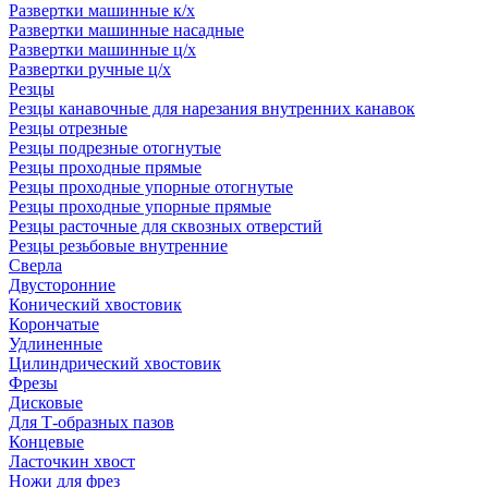
Развертки машинные к/х
Развертки машинные насадные
Развертки машинные ц/х
Развертки ручные ц/х
Резцы
Резцы канавочные для нарезания внутренних канавок
Резцы отрезные
Резцы подрезные отогнутые
Резцы проходные прямые
Резцы проходные упорные отогнутые
Резцы проходные упорные прямые
Резцы расточные для сквозных отверстий
Резцы резьбовые внутренние
Сверла
Двусторонние
Конический хвостовик
Корончатые
Удлиненные
Цилиндрический хвостовик
Фрезы
Дисковые
Для Т-образных пазов
Концевые
Ласточкин хвост
Ножи для фрез