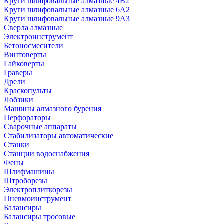
Круги шлифовальные алмазные 4В2
Круги шлифовальные алмазные 6A2
Круги шлифовальные алмазные 9А3
Сверла алмазные
Электроинструмент
Бетоносмесители
Винтоверты
Гайковерты
Граверы
Дрели
Краскопульты
Лобзики
Машины алмазного бурения
Перфораторы
Сварочные аппараты
Стабилизаторы автоматические
Станки
Станции водоснабжения
Фены
Шлифмашины
Штроборезы
Электроплиткорезы
Пневмоинструмент
Балансиры
Балансиры тросовые