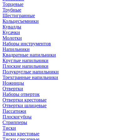
Торцевые
Трубные
Шестигранные
Кольцесъемники
Кувалды
Кусачки
Молотки
Наборы инструментов
Напильники
Квадратные напильники
Круглые напильники
Плоские напильники
Полукруглые напильники
Трехгранные напильники
Ножницы
Отвертки
Наборы отверток
Отвертки крестовые
Отвертки шлицевые
Пассатижи
Плоскогубцы
Стрипперы
Тиски
Тиски крестовые
Тиски слесарные