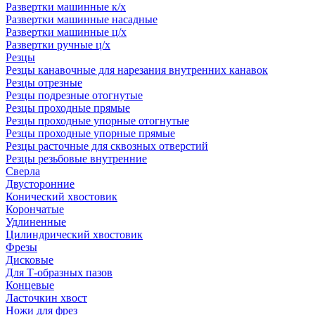
Развертки машинные к/х
Развертки машинные насадные
Развертки машинные ц/х
Развертки ручные ц/х
Резцы
Резцы канавочные для нарезания внутренних канавок
Резцы отрезные
Резцы подрезные отогнутые
Резцы проходные прямые
Резцы проходные упорные отогнутые
Резцы проходные упорные прямые
Резцы расточные для сквозных отверстий
Резцы резьбовые внутренние
Сверла
Двусторонние
Конический хвостовик
Корончатые
Удлиненные
Цилиндрический хвостовик
Фрезы
Дисковые
Для Т-образных пазов
Концевые
Ласточкин хвост
Ножи для фрез