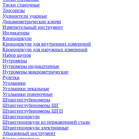
Тиски станочные
Тросорезы
Удлинители ударные
Динамометрические ключи
Измерительный инструмент
Индикаторы
Кронциркули
Кронциркули для внутренних измерений
Кронциркули для наружных измерений
Набор щупов
Нутромеры
Нутромеры индикаторные
Нутромеры микрометрические
Рулетки
Угольники
Угольники лекальные
Угольники поверочные
Штангенглубиномеры
Штангенглубиномеры ШГ
Штангенглубиномеры ШГЦ
Штангенциркули
Штангенциркули из нержавеющей стали
Штангенциркули электронные
Абразивный инструмент
Круги зачистные