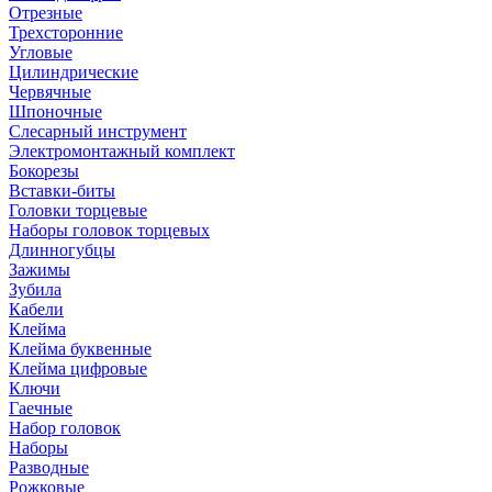
Отрезные
Трехсторонние
Угловые
Цилиндрические
Червячные
Шпоночные
Слесарный инструмент
Электромонтажный комплект
Бокорезы
Вставки-биты
Головки торцевые
Наборы головок торцевых
Длинногубцы
Зажимы
Зубила
Кабели
Клейма
Клейма буквенные
Клейма цифровые
Ключи
Гаечные
Набор головок
Наборы
Разводные
Рожковые