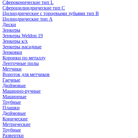
Сфероконические тип L
Сфероцилиндрические тип C
Цилиндрические с торцевыми зубьями тип B
Цилиндрические тип А
Диски
Зенкеры
Зенкеры Weldon 19
Зенкеры к/х
Зенкеры насадные
Зенковки
Коронки по металлу
Ленточные пилы
Метчики
Вороток для метчиков
Гаечные
Дюймовые
Машинно-ручные
Машинные
Трубные
Плашки
Дюймовые
Конические
Метрические
Трубные
Развертки