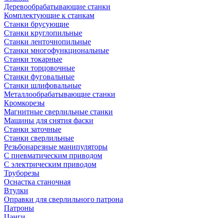
Деревообрабатывающие станки
Комплектующие к станкам
Станки брусующие
Станки круглопильные
Станки ленточнопильные
Станки многофункциональные
Станки токарные
Станки торцовочные
Станки фуговальные
Станки шлифовальные
Металлообрабатывающие станки
Кромкорезы
Магнитные сверлильные станки
Машины для снятия фаски
Станки заточные
Станки сверлильные
Резьбонарезные манипуляторы
С пневматическим приводом
С электрическим приводом
Труборезы
Оснастка станочная
Втулки
Оправки для сверлильного патрона
Патроны
Цанги