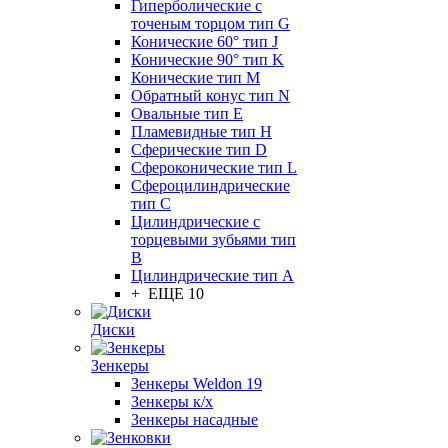
Гиперболические с
точеным торцом тип G
Конические 60° тип J
Конические 90° тип K
Конические тип M
Обратный конус тип N
Овальные тип E
Пламевидные тип H
Сферические тип D
Сфероконические тип L
Сфероцилиндрические
тип C
Цилиндрические с
торцевыми зубьями тип
B
Цилиндрические тип А
+ ЕЩЕ 10
Диски
Зенкеры
Зенкеры Weldon 19
Зенкеры к/х
Зенкеры насадные