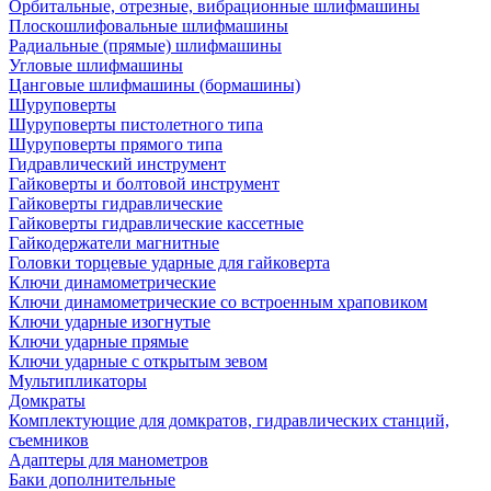
Орбитальные, отрезные, вибрационные шлифмашины
Плоскошлифовальные шлифмашины
Радиальные (прямые) шлифмашины
Угловые шлифмашины
Цанговые шлифмашины (бормашины)
Шуруповерты
Шуруповерты пистолетного типа
Шуруповерты прямого типа
Гидравлический инструмент
Гайковерты и болтовой инструмент
Гайковерты гидравлические
Гайковерты гидравлические кассетные
Гайкодержатели магнитные
Головки торцевые ударные для гайковерта
Ключи динамометрические
Ключи динамометрические со встроенным храповиком
Ключи ударные изогнутые
Ключи ударные прямые
Ключи ударные с открытым зевом
Мультипликаторы
Домкраты
Комплектующие для домкратов, гидравлических станций,
съемников
Адаптеры для манометров
Баки дополнительные