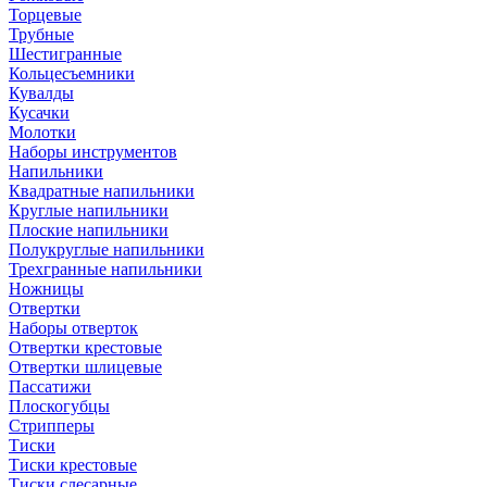
Торцевые
Трубные
Шестигранные
Кольцесъемники
Кувалды
Кусачки
Молотки
Наборы инструментов
Напильники
Квадратные напильники
Круглые напильники
Плоские напильники
Полукруглые напильники
Трехгранные напильники
Ножницы
Отвертки
Наборы отверток
Отвертки крестовые
Отвертки шлицевые
Пассатижи
Плоскогубцы
Стрипперы
Тиски
Тиски крестовые
Тиски слесарные