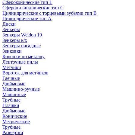
Сфероконические тип L
Сфероцилиндрические тип C
Цилиндрические с торцевыми зубьями тип B
Цилиндрические тип А
Диски
Зенкеры
Зенкеры Weldon 19
Зенкеры к/х
Зенкеры насадные
Зенковки
Коронки по металлу
Ленточные пилы
Метчики
Вороток для метчиков
Гаечные
Дюймовые
Машинно-ручные
Машинные
Трубные
Плашки
Дюймовые
Конические
Метрические
Трубные
Развертки