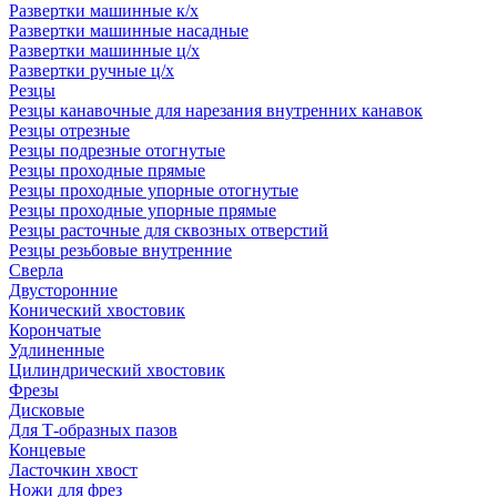
Развертки машинные к/х
Развертки машинные насадные
Развертки машинные ц/х
Развертки ручные ц/х
Резцы
Резцы канавочные для нарезания внутренних канавок
Резцы отрезные
Резцы подрезные отогнутые
Резцы проходные прямые
Резцы проходные упорные отогнутые
Резцы проходные упорные прямые
Резцы расточные для сквозных отверстий
Резцы резьбовые внутренние
Сверла
Двусторонние
Конический хвостовик
Корончатые
Удлиненные
Цилиндрический хвостовик
Фрезы
Дисковые
Для Т-образных пазов
Концевые
Ласточкин хвост
Ножи для фрез