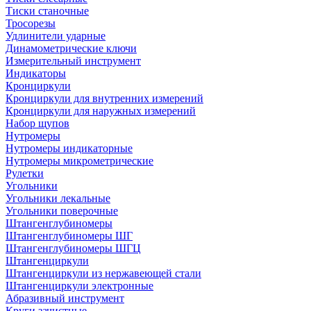
Тиски станочные
Тросорезы
Удлинители ударные
Динамометрические ключи
Измерительный инструмент
Индикаторы
Кронциркули
Кронциркули для внутренних измерений
Кронциркули для наружных измерений
Набор щупов
Нутромеры
Нутромеры индикаторные
Нутромеры микрометрические
Рулетки
Угольники
Угольники лекальные
Угольники поверочные
Штангенглубиномеры
Штангенглубиномеры ШГ
Штангенглубиномеры ШГЦ
Штангенциркули
Штангенциркули из нержавеющей стали
Штангенциркули электронные
Абразивный инструмент
Круги зачистные