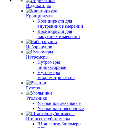
Индикаторы
Кронциркули
Кронциркули для
внутренних измерений
Кронциркули для
наружных измерений
Набор щупов
Нутромеры
Нутромеры
индикаторные
Нутромеры
микрометрические
Рулетки
Угольники
Угольники лекальные
Угольники поверочные
Штангенглубиномеры
Штангенглубиномеры