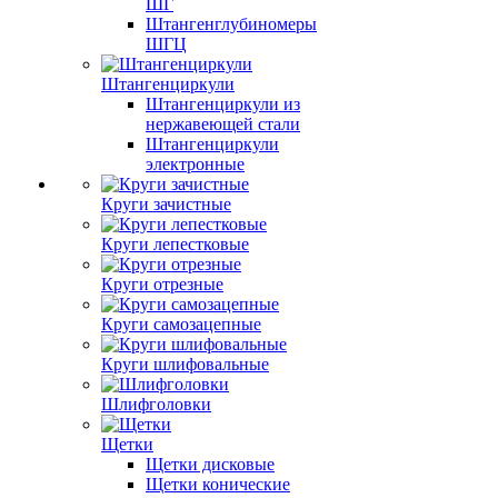
ШГ
Штангенглубиномеры
ШГЦ
Штангенциркули
Штангенциркули из
нержавеющей стали
Штангенциркули
электронные
Круги зачистные
Круги лепестковые
Круги отрезные
Круги самозацепные
Круги шлифовальные
Шлифголовки
Щетки
Щетки дисковые
Щетки конические