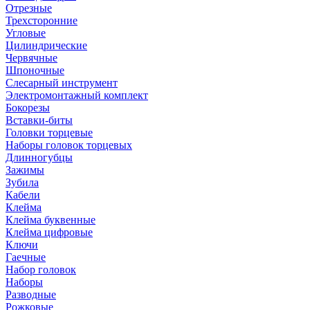
Отрезные
Трехсторонние
Угловые
Цилиндрические
Червячные
Шпоночные
Слесарный инструмент
Электромонтажный комплект
Бокорезы
Вставки-биты
Головки торцевые
Наборы головок торцевых
Длинногубцы
Зажимы
Зубила
Кабели
Клейма
Клейма буквенные
Клейма цифровые
Ключи
Гаечные
Набор головок
Наборы
Разводные
Рожковые