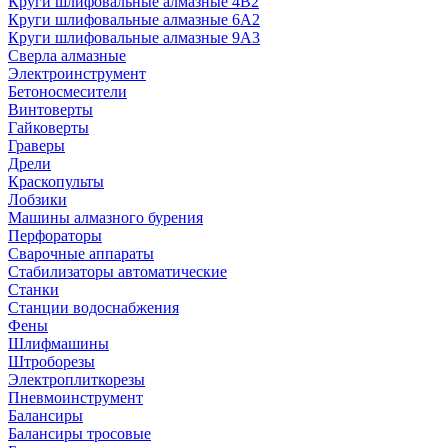
Круги шлифовальные алмазные 4В2
Круги шлифовальные алмазные 6A2
Круги шлифовальные алмазные 9А3
Сверла алмазные
Электроинструмент
Бетоносмесители
Винтоверты
Гайковерты
Граверы
Дрели
Краскопульты
Лобзики
Машины алмазного бурения
Перфораторы
Сварочные аппараты
Стабилизаторы автоматические
Станки
Станции водоснабжения
Фены
Шлифмашины
Штроборезы
Электроплиткорезы
Пневмоинструмент
Балансиры
Балансиры тросовые