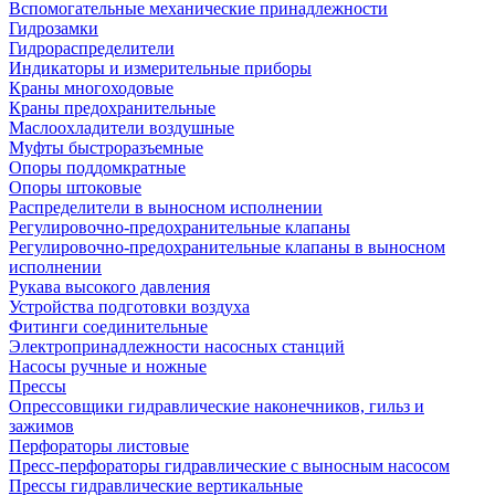
Вспомогательные механические принадлежности
Гидрозамки
Гидрораспределители
Индикаторы и измерительные приборы
Краны многоходовые
Краны предохранительные
Маслоохладители воздушные
Муфты быстроразъемные
Опоры поддомкратные
Опоры штоковые
Распределители в выносном исполнении
Регулировочно-предохранительные клапаны
Регулировочно-предохранительные клапаны в выносном
исполнении
Рукава высокого давления
Устройства подготовки воздуха
Фитинги соединительные
Электропринадлежности насосных станций
Насосы ручные и ножные
Прессы
Опрессовщики гидравлические наконечников, гильз и
зажимов
Перфораторы листовые
Пресс-перфораторы гидравлические с выносным насосом
Прессы гидравлические вертикальные