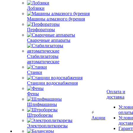
Лобзики
Машины алмазного бурения
Перфораторы
Сварочные аппараты
Стабилизаторы
автоматические
Станки
Станции водоснабжения
Оплата и
Фены
доставка
Шлифмашины
Услови
оплат
Штроборезы
Акции
Услови
достав
Электроплиткорезы
Гарант