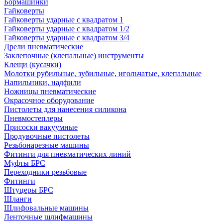
Бормашинки
Гайковерты
Гайковерты ударные с квадратом 1
Гайковерты ударные с квадратом 1/2
Гайковерты ударные с квадратом 3/4
Дрели пневматические
Заклепочные (клепальные) инструменты
Клещи (кусачки)
Молотки рубильные, зубильные, игольчатые, клепальные
Напильники, надфили
Ножницы пневматические
Окрасочное оборудование
Пистолеты для нанесения силикона
Пневмостеплеры
Присоски вакуумные
Продувочные пистолеты
Резьбонарезные машины
Фитинги для пневматических линий
Муфты БРС
Переходники резьбовые
Фитинги
Штуцеры БРС
Шланги
Шлифовальные машины
Ленточные шлифмашины