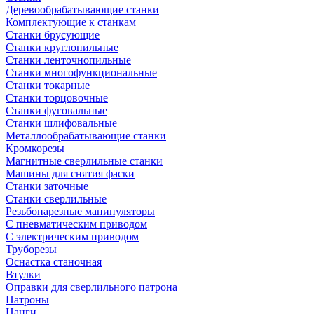
Деревообрабатывающие станки
Комплектующие к станкам
Станки брусующие
Станки круглопильные
Станки ленточнопильные
Станки многофункциональные
Станки токарные
Станки торцовочные
Станки фуговальные
Станки шлифовальные
Металлообрабатывающие станки
Кромкорезы
Магнитные сверлильные станки
Машины для снятия фаски
Станки заточные
Станки сверлильные
Резьбонарезные манипуляторы
С пневматическим приводом
С электрическим приводом
Труборезы
Оснастка станочная
Втулки
Оправки для сверлильного патрона
Патроны
Цанги