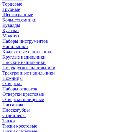
Торцевые
Трубные
Шестигранные
Кольцесъемники
Кувалды
Кусачки
Молотки
Наборы инструментов
Напильники
Квадратные напильники
Круглые напильники
Плоские напильники
Полукруглые напильники
Трехгранные напильники
Ножницы
Отвертки
Наборы отверток
Отвертки крестовые
Отвертки шлицевые
Пассатижи
Плоскогубцы
Стрипперы
Тиски
Тиски крестовые
Тиски слесарные