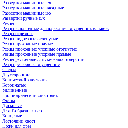
Развертки машинные к/х
Развертки машинные насадные
Развертки машинные ц/х
Развертки ручные ц/х
Резцы
Резцы канавочные для нарезания внутренних канавок
Резцы отрезные
Резцы подрезные отогнутые
Резцы проходные прямые
Резцы проходные упорные отогнутые
Резцы проходные упорные прямые
Резцы расточные для сквозных отверстий
Резцы резьбовые внутренние
Сверла
Двусторонние
Конический хвостовик
Корончатые
Удлиненные
Цилиндрический хвостовик
Фрезы
Дисковые
Для Т-образных пазов
Концевые
Ласточкин хвост
Ножи для фрез