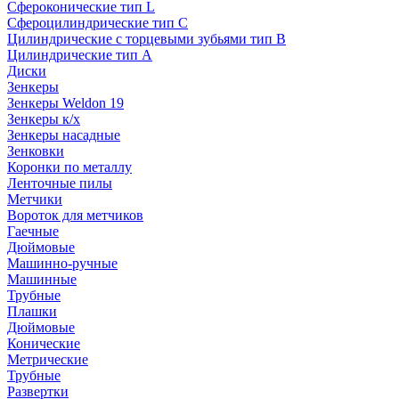
Сфероконические тип L
Сфероцилиндрические тип C
Цилиндрические с торцевыми зубьями тип B
Цилиндрические тип А
Диски
Зенкеры
Зенкеры Weldon 19
Зенкеры к/х
Зенкеры насадные
Зенковки
Коронки по металлу
Ленточные пилы
Метчики
Вороток для метчиков
Гаечные
Дюймовые
Машинно-ручные
Машинные
Трубные
Плашки
Дюймовые
Конические
Метрические
Трубные
Развертки