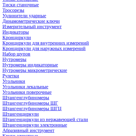
Тиски станочные
Тросорезы
Удлинители ударные
Динамометрические ключи
Измерительный инструмент
Индикаторы
Кронциркули
Кронциркули для внутренних измерений
Кронциркули для наружных измерений
Набор щупов
Нутромеры
Нутромеры индикаторные
Нутромеры микрометрические
Рулетки
Угольники
Угольники лекальные
Угольники поверочные
Штангенглубиномеры
Штангенглубиномеры ШГ
Штангенглубиномеры ШГЦ
Штангенциркули
Штангенциркули из нержавеющей стали
Штангенциркули электронные
Абразивный инструмент
Круги зачистные