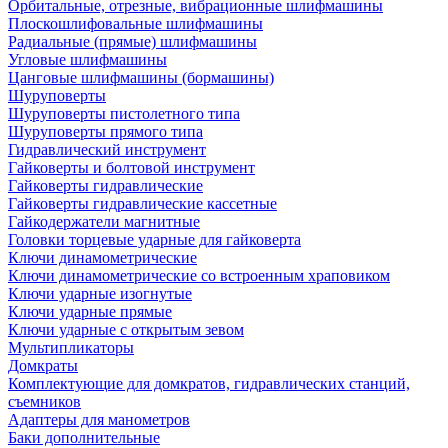
Орбитальные, отрезные, вибрационные шлифмашины
Плоскошлифовальные шлифмашины
Радиальные (прямые) шлифмашины
Угловые шлифмашины
Цанговые шлифмашины (бормашины)
Шуруповерты
Шуруповерты пистолетного типа
Шуруповерты прямого типа
Гидравлический инструмент
Гайковерты и болтовой инструмент
Гайковерты гидравлические
Гайковерты гидравлические кассетные
Гайкодержатели магнитные
Головки торцевые ударные для гайковерта
Ключи динамометрические
Ключи динамометрические со встроенным храповиком
Ключи ударные изогнутые
Ключи ударные прямые
Ключи ударные с открытым зевом
Мультипликаторы
Домкраты
Комплектующие для домкратов, гидравлических станций,
съемников
Адаптеры для манометров
Баки дополнительные