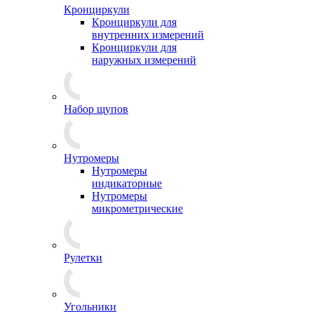
Кронциркули
Кронциркули для
внутренних измерений
Кронциркули для
наружных измерений
Набор щупов
Нутромеры
Нутромеры
индикаторные
Нутромеры
микрометрические
Рулетки
Угольники