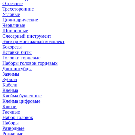
Отрезные
Трехсторонние
Угловые
Цилиндрические
Червячные
Шпоночные
Слесарный инструмент
Электромонтажный комплект
Бокорезы
Вставки-биты
Головки торцевые
Наборы головок торцевых
Длинногубцы
Зажимы
Зубила
Кабели
Клейма
Клейма буквенные
Клейма цифровые
Ключи
Гаечные
Набор головок
Наборы
Разводные
Рожковые