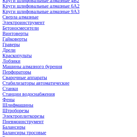
Круги шлифовальные алмазные 4В2
Круги шлифовальные алмазные 6A2
Круги шлифовальные алмазные 9А3
Сверла алмазные
Электроинструмент
Бетоносмесители
Винтоверты
Гайковерты
Граверы
Дрели
Краскопульты
Лобзики
Машины алмазного бурения
Перфораторы
Сварочные аппараты
Стабилизаторы автоматические
Станки
Станции водоснабжения
Фены
Шлифмашины
Штроборезы
Электроплиткорезы
Пневмоинструмент
Балансиры
Балансиры тросовые