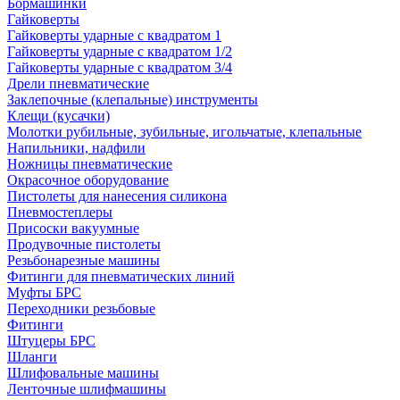
Бормашинки
Гайковерты
Гайковерты ударные с квадратом 1
Гайковерты ударные с квадратом 1/2
Гайковерты ударные с квадратом 3/4
Дрели пневматические
Заклепочные (клепальные) инструменты
Клещи (кусачки)
Молотки рубильные, зубильные, игольчатые, клепальные
Напильники, надфили
Ножницы пневматические
Окрасочное оборудование
Пистолеты для нанесения силикона
Пневмостеплеры
Присоски вакуумные
Продувочные пистолеты
Резьбонарезные машины
Фитинги для пневматических линий
Муфты БРС
Переходники резьбовые
Фитинги
Штуцеры БРС
Шланги
Шлифовальные машины
Ленточные шлифмашины