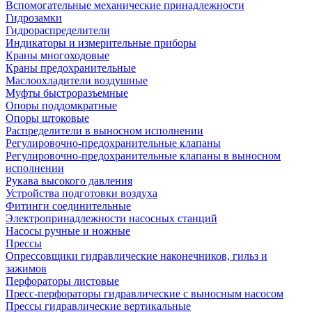
Вспомогательные механические принадлежности
Гидрозамки
Гидрораспределители
Индикаторы и измерительные приборы
Краны многоходовые
Краны предохранительные
Маслоохладители воздушные
Муфты быстроразъемные
Опоры поддомкратные
Опоры штоковые
Распределители в выносном исполнении
Регулировочно-предохранительные клапаны
Регулировочно-предохранительные клапаны в выносном
исполнении
Рукава высокого давления
Устройства подготовки воздуха
Фитинги соединительные
Электропринадлежности насосных станций
Насосы ручные и ножные
Прессы
Опрессовщики гидравлические наконечников, гильз и
зажимов
Перфораторы листовые
Пресс-перфораторы гидравлические с выносным насосом
Прессы гидравлические вертикальные