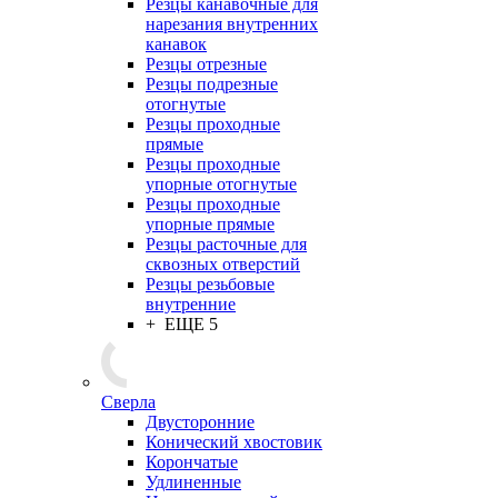
Резцы канавочные для
нарезания внутренних
канавок
Резцы отрезные
Резцы подрезные
отогнутые
Резцы проходные
прямые
Резцы проходные
упорные отогнутые
Резцы проходные
упорные прямые
Резцы расточные для
сквозных отверстий
Резцы резьбовые
внутренние
+ ЕЩЕ 5
Сверла
Двусторонние
Конический хвостовик
Корончатые
Удлиненные